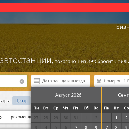
Биз
автостанции,
показано 1 из 3 ↶
Сбросить фил
Номеров: 1 
Август 2026
Сент
ьтры
Центр
Автостанция
C рестораном
C интернет
Пн
Вт
Ср
Чт
Пт
Сб
Вс
Пн
Вт
Ср
рекомендованные
сначала дешевые
сначала дорог
о:
27
28
29
30
31
1
2
31
1
2
3
4
5
6
7
8
9
7
8
9