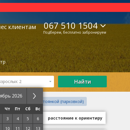
067 510 1504
нес клиентам
Подберем, бесплатно забронируем
ьтр
Найти
Взрослых: 2
ябрь 2026
ом (Wi-Fi)
C автостоянкой (парковкой)
Чт
Пт
Сб
Вс
ие
оценки гостей
расстояние к ориентиру
3
4
5
6
10
11
12
13