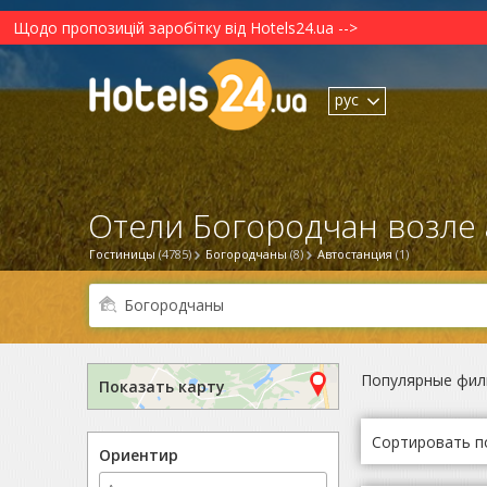
Щодо пропозицій заробітку від Hotels24.ua -->
рус
Отели Богородчан возле 
Гостиницы
(4785)
Богородчаны
(8)
Автостанция
(1)
Популярные фил
Показать карту
Сортировать п
Ориентир