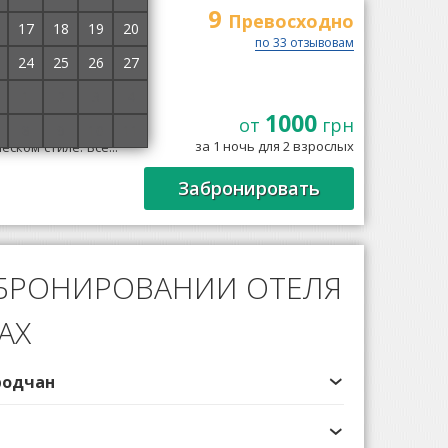
9
Превосходно
17
18
19
20
по 33 отзывовам
24
25
26
27
1
2
3
4
1000
Богородчаны в 10
от
грн
8
9
10
11
ной фонд отеля
за 1 ночь для 2 взрослых
ском стиле. Все...
Забронировать
 БРОНИРОВАНИИ ОТЕЛЯ
АХ
родчан