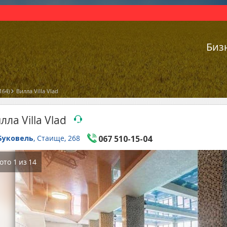
Биз
164)
Вилла Villa Vlad
лла Villa Vlad
Буковель
, Стаище, 268
067 510-15-04
ото
1
из
14