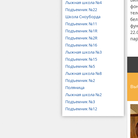
Лыжная школа №4
фон
Подъемник №22
тел
Школа Сноуборда
бел
Подъемник №11
фун
Подъемник №1R
22.
Подъемник №2R
пар
Подъемник №16
оде
соб
Лыжная школа №3
- 2,
Подъемник №15
Подъемник №5
Лыжная школа №8
Подъемник №2
Выб
Поляница
Лыжная школа №2
Подъемник №3
Подъемник №12