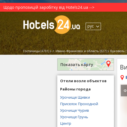
Щодо пропозицій заробітку від Hotels24.ua -->
рус
Гостиницы
(4781)
г. Ивано-Франковск и область
(827)
Буковель
(
Показать карту
Ви
Отели возле объектов
Районы города
Ф
Урочище Щивки
Приселок Проходной
Урочище Чурив
Урочище Грунь
Центр