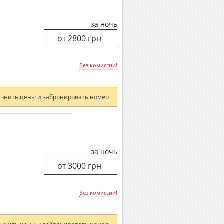
за ночь
Без комиссии!
очнить цены и забронировать номер
за ночь
Без комиссии!