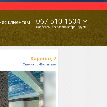
067 510 1504
нес клиентам
Подберем, бесплатно забронируем
Хорошо,
7
Оценка по
49
отзывам