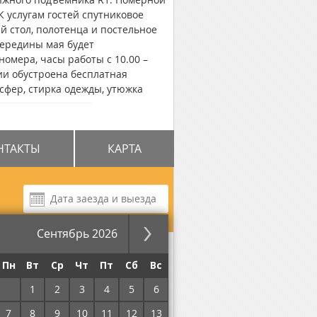
К услугам гостей спутниковое
й стол, полотенца и постельное
середины мая будет
омера, часы работы с 10.00 –
рии обустроена бесплатная
сфер, стирка одежды, утюжка
Villa Vlad" расположен
олыжного подъемника Подъемник 2
НТАКТЫ
КАРТА
Сентябрь 2026
ный
за ночь
Пн
Вт
Ср
Чт
Пт
Сб
Вс
31
1
2
3
4
5
6
7
8
9
10
11
12
13