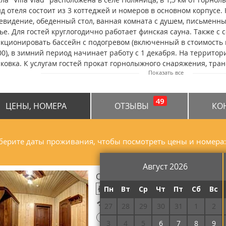
д отеля состоит из 3 коттеджей и номеров в основном корпусе. 
евидение, обеденный стол, ванная комната с душем, письменны
ье. Для гостей круглогодично работает финская сауна. Также с 
кционировать бассейн с подогревом (включенный в стоимость н
00), в зимний период начинает работу с 1 декабря. На террито
ковка. К услугам гостей прокат горнолыжного снаряжения, тран
Показать все
жды, доставка еды и напитков в номер. На первом этаже виллы "
ственный ресторан. Расстояние от виллы "Villa Vlad" до горн
5 км.
49
ЦЕНЫ, НОМЕРА
ОТЗЫВЫ
КО
ерите даты проживания, чтобы посмотреть цены и номера:
Август 2026
Стандарт двухместный мансард
Пн
Вт
Ср
Чт
Пт
Сб
Вс
Бесплатный Wi-Fi
27
28
29
30
31
1
2
!
Потребуется предоплата
3
4
5
6
7
8
9