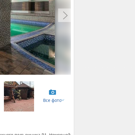
Все фото
олыжного подъемника R1. Номерной