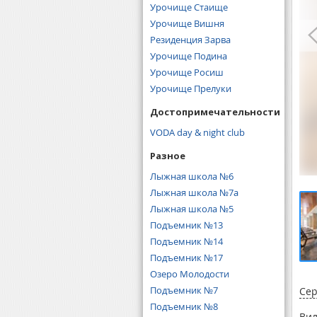
Урочище Стаище
Урочище Вишня
Резиденция Зарва
Урочище Подина
Урочище Росиш
Урочище Прелуки
Достопримечательности
VODA day & night club
Разное
Лыжная школа №6
Лыжная школа №7а
Лыжная школа №5
Подъемник №13
Подъемник №14
Подъемник №17
Озеро Молодости
Подъемник №7
Се
Подъемник №8
Вил