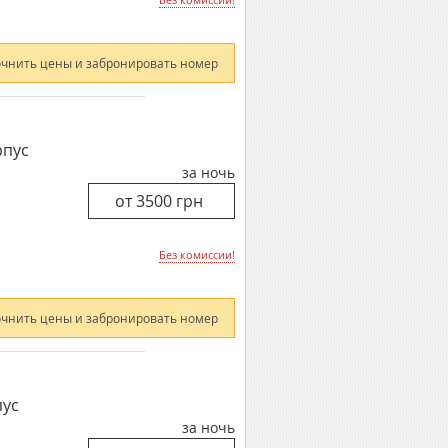
очнить цены и забронировать номер
рпус
за ночь
Без комиссии!
очнить цены и забронировать номер
пус
за ночь