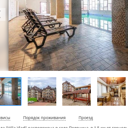
рвисы
Порядок проживания
Проезд
ла "Villa Vlad" расположена в селе Поляница, в 1,5 км от горн