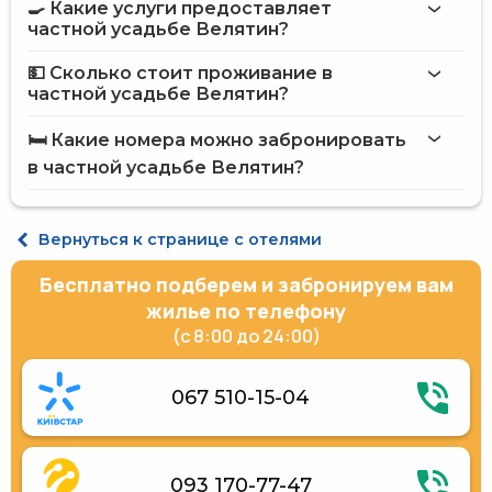
🍳 Какие услуги предоставляет
на сайте
частной усадьбе Велятин?
частной усадьбы Велятин
💵 Сколько стоит проживание в
частной усадьбе Велятин?
Интернет
частной усадьбе Велятин
Автостоянка
🛏️ Какие номера можно забронировать
Сад
на сайте Hotels24.ua
в частной усадьбе Велятин?
Терраса
Общая кухня
Газовая/электрическая плита
Эконом двухместный
Электрический чайник
Эконом 4-местный
Вернуться к странице с отелями
Кухонные принадлежности
Бесплатно подберем и забронируем вам
жилье по телефону
(с 8:00 до 24:00)
067 510-15-04
093 170-77-47