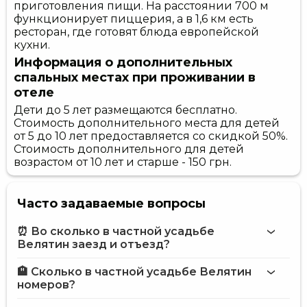
приготовления пищи. На расстоянии 700 м
функционирует пиццерия, а в 1,6 км есть
ресторан, где готовят блюда европейской
кухни.
Информация о дополнительных
спальных местах при проживании в
отеле
Дети до 5 лет размещаются бесплатно.
Стоимость дополнительного места для детей
от 5 до 10 лет предоставляется со скидкой 50%.
Стоимость дополнительного для детей
возрастом от 10 лет и старше - 150 грн.
Часто задаваемые вопросы
⏰ Во сколько в частной усадьбе
Велятин заезд и отъезд?
🏨 Сколько в частной усадьбе Велятин
Больше информации про Частная усадьба Велятин
номеров?
частной усадьбе Велятин