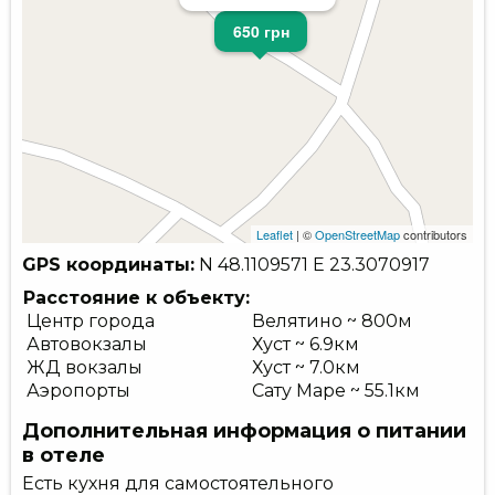
650 грн
Leaflet
| ©
OpenStreetMap
contributors
GPS координаты:
N 48.1109571
E 23.3070917
Расстояние к объекту:
Центр города
Велятино ~ 800м
Автовокзалы
Хуст ~ 6.9км
ЖД вокзалы
Хуст ~ 7.0км
Аэропорты
Сату Маре ~ 55.1км
Дополнительная информация о питании
в отеле
Есть кухня для самостоятельного