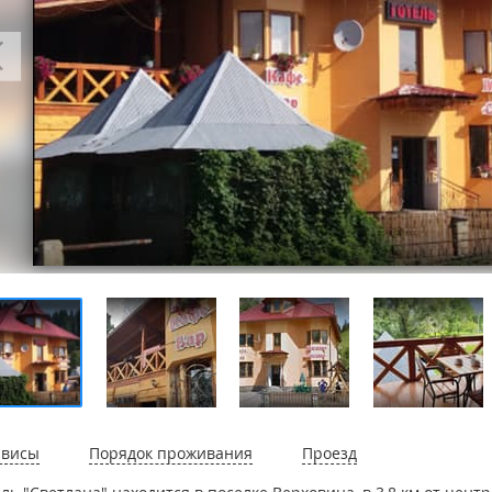
рвисы
Порядок проживания
Проезд