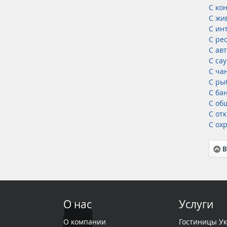
С ко
С жи
С инт
С ре
С ав
С са
С ча
С ры
С ба
С об
С от
С ох
В
О нас
Услуги
О компании
Гостиницы У