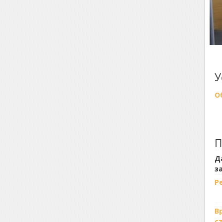
У
О
П
Д
з
Р
В
с