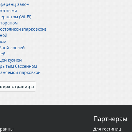
нференц-залом
вотными
ернетом (Wi-Fi)
стораном
тостоянкой (парковкой)
уной
ном
бной ловлей
ней
щей кухней
крытым бассейном
раняемой парковкой
верх страницы
Партнерам
краины
Для гостиниц