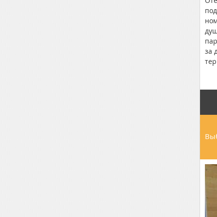
Оте
под
ном
душ
пар
за 
тер
жел
Выб