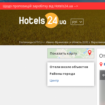
Щодо пропозицій заробітку від Hotels24.ua -->
рус
Гостиницы
(4791)
г. Ивано-Франковск и область
(828)
Верховина
Показать карту
От
Отели возле объектов
Районы города
Ф
Центр