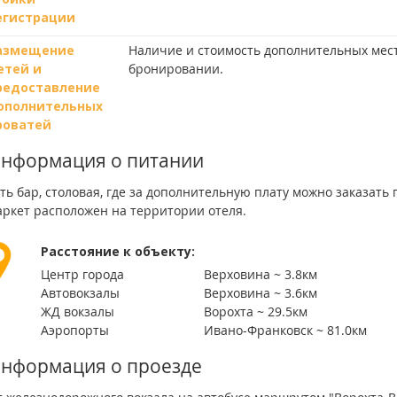
егистрации
азмещение
Наличие и стоимость дополнительных мес
етей и
бронировании.
редоставление
ополнительных
роватей
нформация о питании
ть бар, столовая, где за дополнительную плату можно заказать
аркет расположен на территории отеля.
Расстояние к объекту:
Центр города
Верховина ~ 3.8км
Автовокзалы
Верховина ~ 3.6км
ЖД вокзалы
Ворохта ~ 29.5км
Аэропорты
Ивано-Франковск ~ 81.0км
нформация о проезде