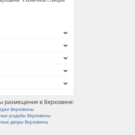
ерховина" к конечной станции
ы размещения в Верховине:
еджи Верховины
ные усадьбы Верховины
иные дворы Верховины