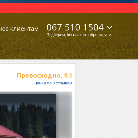
067 510 1504
нес клиентам
Подберем, бесплатно забронируем
Превосходно,
9.1
Оценка по
9
отзывам