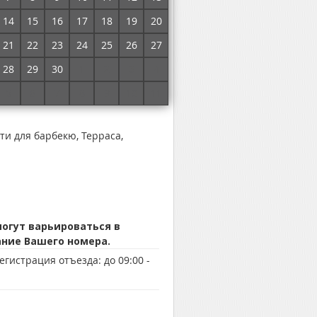
Без комиссии!
14
15
16
17
18
19
20
21
22
23
24
25
26
27
очнить цены и забронировать номер
28
29
30
1
2
3
4
5
6
7
8
9
10
11
ти для барбекю, Терраса,
огут варьироваться в
ание Вашего номера.
егистрация отъезда:
до 09:00 -