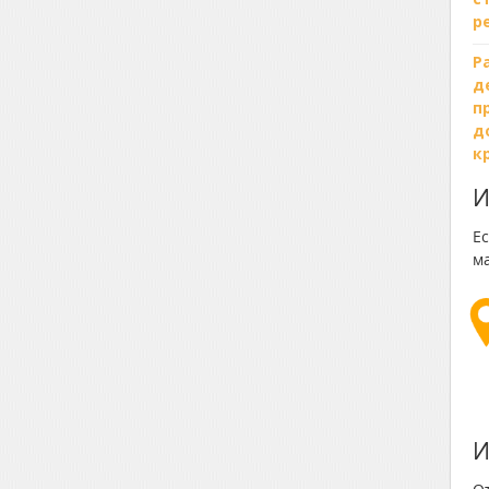
р
Р
д
п
д
к
И
Ес
м
И