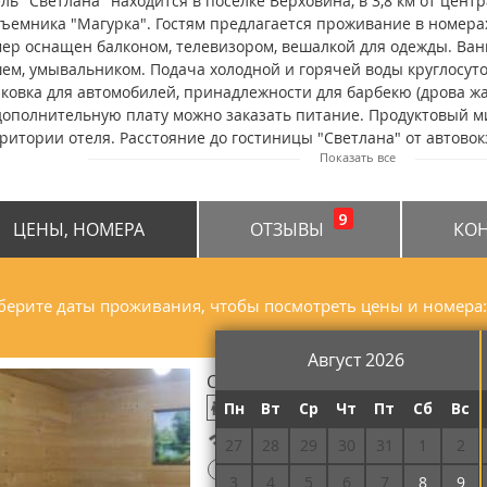
ль "Светлана" находится в поселке Верховина, в 3,8 км от центра
ъемника "Магурка". Гостям предлагается проживание в номера
ер оснащен балконом, телевизором, вешалкой для одежды. Ван
ем, умывальником. Подача холодной и горячей воды круглосуто
ковка для автомобилей, принадлежности для барбекю (дрова жало
дополнительную плату можно заказать питание. Продуктовый 
ритории отеля. Расстояние до гостиницы "Светлана" от автовокза
Показать все
езнодорожного вокзала в Ворохте – 29,5 км; от аэропорта в Ива
9
ЦЕНЫ, НОМЕРА
ОТЗЫВЫ
КО
ерите даты проживания, чтобы посмотреть цены и номера:
Август 2026
Стандарт двухместный
Пн
Вт
Ср
Чт
Пт
Сб
Вс
Бесплатный Wi-Fi
27
28
29
30
31
1
2
!
Потребуется предоплата
3
4
5
6
7
8
9