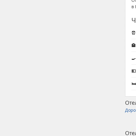
О
в 
Ч
⏰




Оте
Доро
Оте