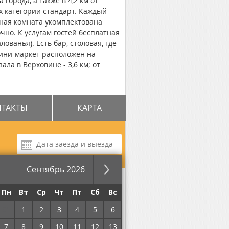
 города, а также в 4,2 км от
х категории стандарт. Каждый
ная комната укомплектована
чно. К услугам гостей бесплатная
ванья). Есть бар, столовая, где
мини-маркет расположен на
ла в Верховине - 3,6 км; от
но-Франковске – 81 км.
НТАКТЫ
КАРТА
Сентябрь 2026
за ночь
Пн
Вт
Ср
Чт
Пт
Сб
Вс
31
1
2
3
4
5
6
7
8
9
10
11
12
13