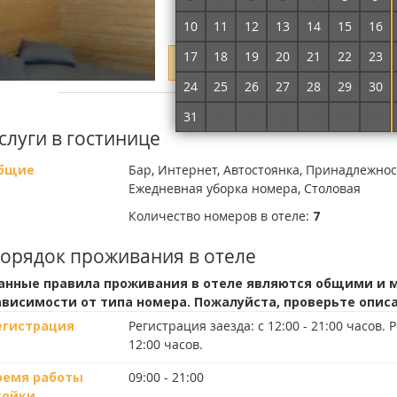
10
11
12
13
14
15
16
17
18
19
20
21
22
23
Укажите даты проживания, чтобы ут
24
25
26
27
28
29
30
Подробнее о номере
31
1
2
3
4
5
6
слуги в гостинице
бщие
Бар, Интернет, Автостоянка, Принадлежнос
Ежедневная уборка номера, Столовая
Количество номеров в отеле:
7
орядок проживания в отеле
анные правила проживания в отеле являются общими и м
ависимости от типа номера. Пожалуйста, проверьте опис
егистрация
Регистрация заезда:
с 12:00 - 21:00 часов.
Р
12:00 часов.
ремя работы
09:00 - 21:00
тойки