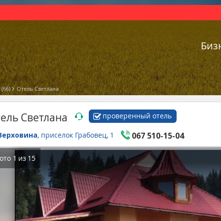
Биз
(66)
Отель Светлана
ель Светлана
проверенный отель
Верховина
, приселок Грабовец, 1
067 510-15-04
ото
1
из
15