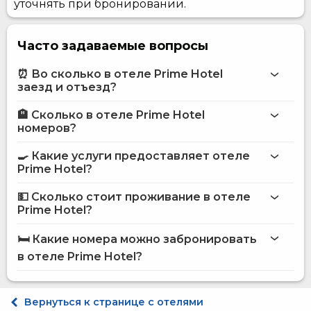
уточнять при бронировании.
Часто задаваемые вопросы
⏰ Во сколько в отеле Prime Hotel
заезд и отъезд?
🏨 Сколько в отеле Prime Hotel
Больше информации про Отель Prime Hotel
номеров?
отеле Prime Hotel
🍳 Какие услуги предоставляет отеле
на сайте
Prime Hotel?
отеля Prime Hotel
💵 Сколько стоит проживание в отеле
Интернет
Prime Hotel?
Размещение с животными
отеле Prime Hotel
Терминал для оплаты картой
🛏️ Какие номера можно забронировать
Доставка еды и напитков в номер
на сайте Hotels24.ua
в отеле Prime Hotel?
Кофейня на территории
Уличная парковка
Ежедневная уборка номера
Стандарт двухместный
Люкс для новобрачных
Делюкс двухместный
Вернуться к странице с отелями
Размещение с животными (до 3 кг)
Улучшенный двухместный