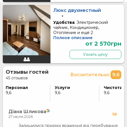
Люкс двухместный
+
Удобства
: Электрический
чайник, Кондиционер,
Отопление и ещё 2
Полное описание
от 2 570грн
Узнать цену
Отзывы гостей
Восхитительно
9,6
45 отзывов
Персонал
Услуги
Чистота
9,6
9,6
9,6
Діана Шликова
10
27 июля 2026
Залишилися приємні враження від перебування