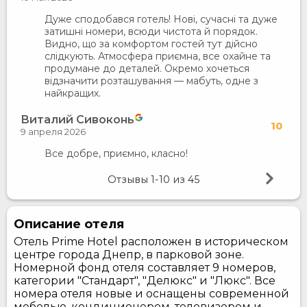
Дуже сподобався готель! Нові, сучасні та дуже
затишні номери, всюди чистота й порядок.
Видно, що за комфортом гостей тут дійсно
слідкують. Атмосфера приємна, все охайне та
продумане до деталей. Окремо хочеться
відзначити розташування — мабуть, одне з
найкращих.
Виталий Сивоконь
10
9 апреля 2026
Все добре, приємно, класно!
Отзывы
1-10
из
45
Описание отеля
Отель Prime Hotel расположен в историческом
центре города Днепр, в парковой зоне.
Номерной фонд отеля составляет 9 номеров,
категории "Стандарт", "Делюкс" и "Люкс". Все
номера отеля новые и оснащены современной
мебелью, кондиционером, телевизором и