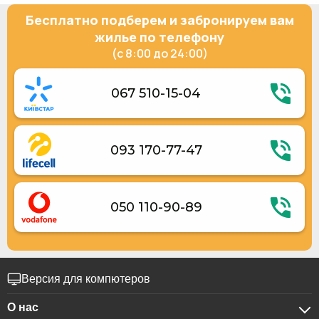
Уборка номеров по запросу
Люкс двухместный
Бесплатно подберем и забронируем вам
жилье по телефону
(с 8:00 до 24:00)
067 510-15-04
093 170-77-47
050 110-90-89
Версия для компютеров
О нас