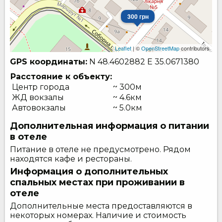
300 грн
Leaflet
| ©
OpenStreetMap
contributors
GPS координаты:
N 48.4602882
E 35.0671380
Расстояние к объекту:
Центр города
~ 300м
ЖД вокзалы
~ 4.6км
Автовокзалы
~ 5.0км
Дополнительная информация о питании
в отеле
Питание в отеле не предусмотрено. Рядом
находятся кафе и рестораны.
Информация о дополнительных
спальных местах при проживании в
отеле
Дополнительные места предоставляются в
некоторых номерах. Наличие и стоимость