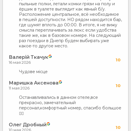
пыльные полки, летали комки грязи на полу и
ёршик в туалете выглядит как явный б/у.
Расположение центральное, всё необходимое
в пешей доступности. НО рядом находится бар,
где шумят вплоть до 00:00. В итоге, я не вижу
смысла переплачивать за люкс если удобства
такие же, как в базовом номере. На следующий
раз поездки в Днепр будем выбирать уже
какое-то другое место.
Валерій Ткачук
10
16 мая 2026
Чудове місце
Маришка Аксенова
10
11 мая 2026
Останавливались в данном отеле,все
прекрасно, замечательный
персонал,комфортный номер, спасибо большое
❤️‍🔥
Олег Дробный
10
10 мая 2026