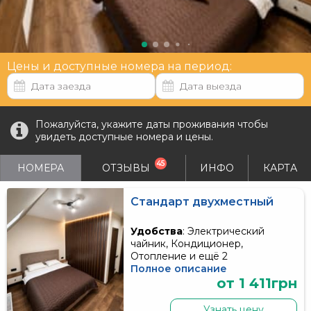
Цены и доступные номера на период:
Пожалуйста, укажите даты проживания чтобы
увидеть доступные номера и цены.
45
НОМЕРА
ОТЗЫВЫ
ИНФО
КАРТА
Стандарт двухместный
Удобства
: Электрический
чайник, Кондиционер,
Отопление и ещё 2
Полное описание
от 1 411грн
Узнать цену