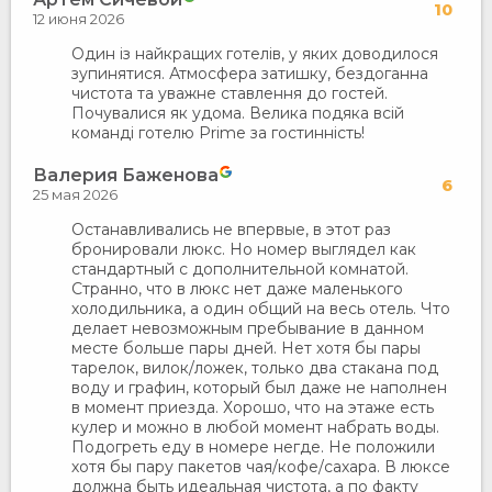
10
12 июня 2026
Один із найкращих готелів, у яких доводилося
зупинятися. Атмосфера затишку, бездоганна
чистота та уважне ставлення до гостей.
Почувалися як удома. Велика подяка всій
команді готелю Prime за гостинність!
Валерия Баженова
6
25 мая 2026
Останавливались не впервые, в этот раз
бронировали люкс. Но номер выглядел как
стандартный с дополнительной комнатой.
Странно, что в люкс нет даже маленького
холодильника, а один общий на весь отель. Что
делает невозможным пребывание в данном
месте больше пары дней. Нет хотя бы пары
тарелок, вилок/ложек, только два стакана под
воду и графин, который был даже не наполнен
в момент приезда. Хорошо, что на этаже есть
кулер и можно в любой момент набрать воды.
Подогреть еду в номере негде. Не положили
хотя бы пару пакетов чая/кофе/сахара. В люксе
должна быть идеальная чистота, а по факту