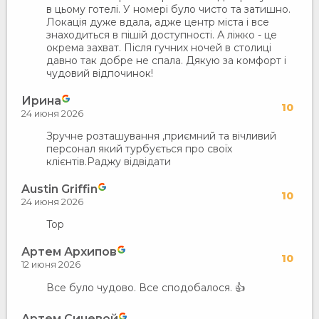
в цьому готелі. У номері було чисто та затишно.
Локація дуже вдала, адже центр міста і все
знаходиться в пішій доступності. А ліжко - це
окрема захват. Після гучних ночей в столиці
давно так добре не спала. Дякую за комфорт і
чудовий відпочинок!
Ирина
10
24 июня 2026
Зручне розташування ,приємний та вічливий
персонал який турбується про своїх
клієнтів.Раджу відвідати
Austin Griffin
10
24 июня 2026
Top
Артем Архипов
10
12 июня 2026
Все було чудово. Все сподобалося. 👍
Артем Сичевой