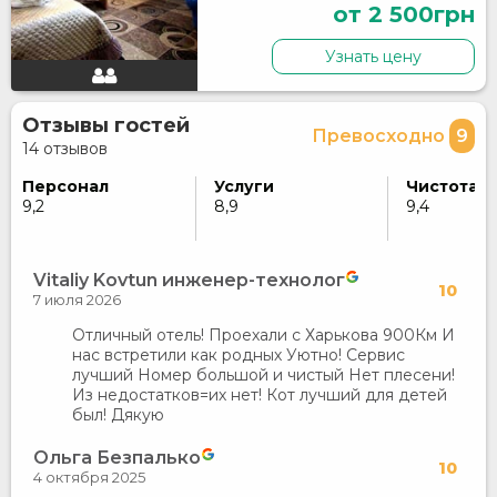
от 2 500грн
Узнать цену
Отзывы гостей
Превосходно
9
14 отзывов
Персонал
Услуги
Чистота
9,2
8,9
9,4
Vitaliy Kovtun инженер-технолог
10
7 июля 2026
Отличный отель! Проехали с Харькова 900Км И
нас встретили как родных Уютно! Сервис
лучший Номер большой и чистый Нет плесени!
Из недостатков=их нет! Кот лучший для детей
был! Дякую
Ольга Безпалько
10
4 октября 2025