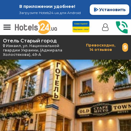
В приложении удобнее!
Установить
Загрузите Hotels24.ua для Android
Отель Старый город
Превосходно,
Измаил, ул. Национальной
9
14 отзывов
гвардии Украины, (Адмирала
Холостякова), 49-А