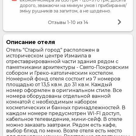
економ-номера за 850 грн +120=970 грн, досить
дорого, зважаючи на мінімум умов і прибирання/
зміну рушників за запитом, а не щоденно.
Отзывы
1-10
из
14
Описание отеля
Отель "Старый город" расположен в
историческом центре Измаила в
отреставрированной части здания рядом с
памятниками архитектуры - Свято-Покровским
собором и Греко-католическим костелом.
Номерной фонд отеля состоит из 7 номеров
площадью от 13,5 кв.м. до 31 кв.м. Каждый
номер оформлен в оригинальном стиле. Все
номера оборудованы отдельной ванной
комнатой с необходимым набором
косметических и банных принадлежностей. В
каждом номере предусмотрен WI-FI доступ,
кабельное телевидение, мини-сейф. В отеле
можно заказать завтраки. Рядом есть кафе,
выбор блюд по меню. Возле отеля есть место