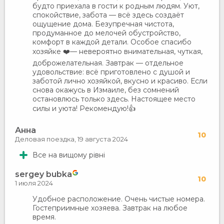
будто приехала в гости к родным людям. Уют,
спокойствие, забота — всё здесь создаёт
ощущение дома. Безупречная чистота,
продуманное до мелочей обустройство,
комфорт в каждой детали. Особое спасибо
хозяйке ❤️— невероятно внимательная, чуткая,
доброжелательная. Завтрак — отдельное
удовольствие: всё приготовлено с душой и
заботой лично хозяйкой, вкусно и красиво. Если
снова окажусь в Измаиле, без сомнений
остановлюсь только здесь. Настоящее место
силы и уюта! Рекомендую!👍
Анна
10
Деловая поездка,
19 августа 2024
Все на вищому рівні
sergey bubka
10
1 июля 2024
Удобное расположение. Очень чистые номера.
Гостеприимные хозяева. Завтрак на любое
время.