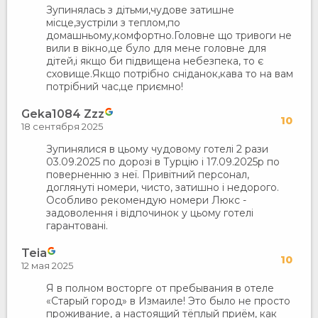
Зупинялась з дітьми,чудове затишне
місце,зустріли з теплом,по
домашньому,комфортно.Головне що тривоги не
вили в вікно,це було для мене головне для
дітей,і якщо би підвищена небезпека, то є
сховище.Якщо потрібно сніданок,кава то на вам
потрібний час,це приємно!
Geka1084 Zzz
10
18 сентября 2025
Зупинялися в цьому чудовому готелі 2 рази
03.09.2025 по дорозі в Турцію і 17.09.2025р по
поверненню з неї. Привітний персонал,
доглянуті номери, чисто, затишно і недорого.
Особливо рекомендую номери Люкс -
задоволення і відпочинок у цьому готелі
гарантовані.
Teia
10
12 мая 2025
Я в полном восторге от пребывания в отеле
«Старый город» в Измаиле! Это было не просто
проживание, а настоящий тёплый приём, как