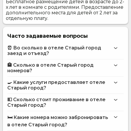
Бесплатное размещение детей в возрасте до 2-
х лет в комнате с родителями. Предоставление
дополнительного места для детей от 2 лет за
отдельную плату.
Часто задаваемые вопросы
⏰ Во сколько в отеле Старый город
заезд и отъезд?
🏨 Сколько в отеле Старый город
Больше информации про Отель Старый город
номеров?
отеле Старый город
🍳 Какие услуги предоставляет отеле
на сайте
Старый город?
отеля Старый город
💵 Сколько стоит проживание в отеле
Интернет
Старый город?
Терминал для оплаты картой
отеле Старый город
Доставка еды и напитков в номер
🛏️ Какие номера можно забронировать
Завтрак в номер
на сайте Hotels24.ua
в отеле Старый город?
Уличная парковка
Сейф на рецепции