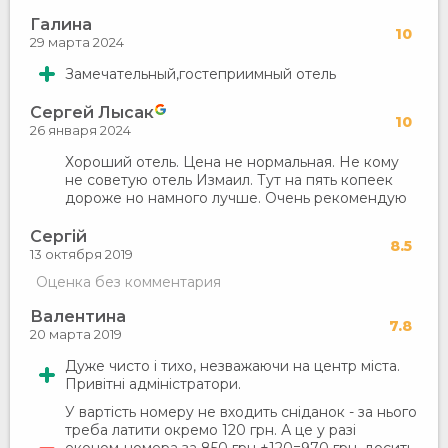
Галина
10
29 марта 2024
Замечательный,гостеприимный отель
Сергей Лысак
10
26 января 2024
Хороший отель. Цена не нормальная. Не кому
не советую отель Измаил. Тут на пять копеек
дороже но намного лучше. Очень рекомендую
Сергій
8.5
13 октября 2019
Оценка без комментария
Валентина
7.8
20 марта 2019
Дуже чисто і тихо, незважаючи на центр міста.
Привітні адміністратори.
У вартість номеру не входить сніданок - за нього
треба латити окремо 120 грн. А це у разі