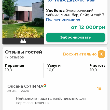
Коттедж двухместный
+
Удобства
: Электрический
чайник, Мини-бар, Сейф и ещё 7
Полное описание
от 12 000грн
Забронировать
Отзывы гостей
Восхитительно
10
17 отзывов
Персонал
Услуги
Чистота
10,0
10,0
10,0
Оксана СУЛИМА
10
29 июля 2026
Неймовірна тиша і спокій, ідеально для
перезавантаження