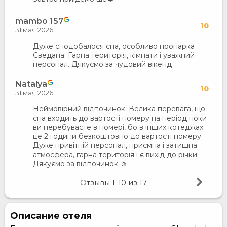
mambo 157
10
31 мая 2026
Дуже сподобалося спа, особливо пропарка
Сведана. Гарна територія, кімнати і уважний
персонал. Дякуємо за чудовий вікенд
Natalya
10
31 мая 2026
Неймовірний відпочинок. Велика перевага, що
спа входить до вартості номеру на період поки
ви перебуваєте в номері, бо в інших котеджах
це 2 години безкоштовно до вартості номеру.
Дуже привітній персонал, приємна і затишна
атмосфера, гарна територія і є вихід до річки.
Дякуємо за відпочинок ☺️
Отзывы
1-10
из
17
Описание отеля