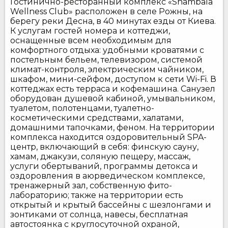
Гостинично-ресторанный комплекс «Shambala
Wellness Club» расположен в селе Рожны, на
берегу реки Десна, в 40 минутах езды от Киева.
К услугам гостей номера и коттеджи,
оснащенные всем необходимым для
комфортного отдыха: удобными кроватями с
постельным бельем, телевизором, системой
климат-контроля, электрическим чайником,
шкафом, мини-сейфом, доступом к сети Wi-Fi. В
коттеджах есть терраса и кофемашина. Санузел
оборудован душевой кабиной, умывальником,
туалетом, полотенцами, туалетно-
косметическими средствами, халатами,
домашними тапочками, феном. На территории
комплекса находится оздоровительный SPA-
центр, включающий в себя: финскую сауну,
хамам, джакузи, соляную пещеру, массаж,
услуги обертываний, программы детокса и
оздоровления в аюрведическом комплексе,
тренажерный зал, собственную фито-
лабораторию; также на территории есть
открытый и крытый бассейны с шезлонгами и
зонтиками от солнца, навесы, бесплатная
автостоянка с круглосуточной охраной,