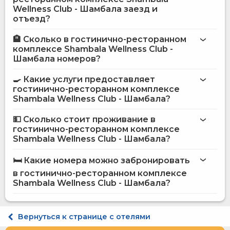
Wellness Club - Шамбала заезд и
отъезд?
🏨 Сколько в гостинично-ресторанном
Больше информации про Гостинично-ресторанный
комплексе Shambala Wellness Club -
комплекс Shambala Wellness Club - Шамбала
Шамбала номеров?
гостинично-ресторанном комплексе Shambala
Wellness Club - Шамбала
🍳 Какие услуги предоставляет
гостинично-ресторанном комплексе
на сайте
Shambala Wellness Club - Шамбала?
гостинично-ресторанного комплекса Shambala
Wellness Club - Шамбала
💵 Сколько стоит проживание в
гостинично-ресторанном комплексе
Бар
Shambala Wellness Club - Шамбала?
Интернет
гостинично-ресторанном
Конференц-зал
комплексе Shambala Wellness Club - Шамбала
🛏️ Какие номера можно забронировать
Прачечная
Ресторан
в гостинично-ресторанном комплексе
на сайте Hotels24.ua
Сад
Shambala Wellness Club - Шамбала?
Терминал для оплаты картой
Сауна
Прокат велосипедов
Стандарт двухместный STANDARD
Вернуться к странице с отелями
Спа и оздоровительный центр
Улучшенный двухместный STANDARD POOL VIEW
Массаж
Люкс двухместный SUITE