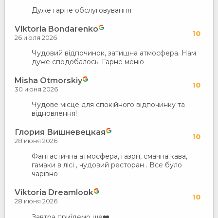
Дуже гарне обслуговування
Viktoria Bondarenko
10
26 июля 2026
Чудовий відпочинок, затишна атмосфера. Нам
дуже сподобалось. Гарне меню
Misha Otmorskiy
10
30 июня 2026
Чудове місце для спокійного відпочинку та
відновлення!
Глория Вишневецкая
10
28 июня 2026
Фантастична атмосфера, газрн, смачна кава,
гамаки в лісі , чудовий ресторан . Все було
чарівно
Viktoria Dreamlook
10
28 июня 2026
Завтра приїдемо ще❤️