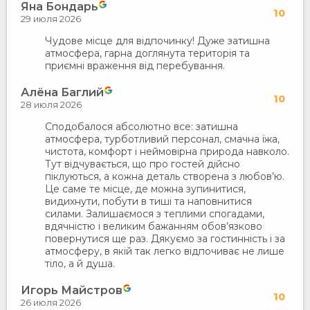
Яна Бондарь
10
29 июля 2026
Чудове місце для відпочинку! Дуже затишна
атмосфера, гарна доглянута територія та
приємні враження від перебування.
Алёна Баглий
10
28 июля 2026
Сподобалося абсолютно все: затишна
атмосфера, турботливий персонал, смачна їжа,
чистота, комфорт і неймовірна природа навколо.
Тут відчувається, що про гостей дійсно
піклуються, а кожна деталь створена з любов’ю.
Це саме те місце, де можна зупинитися,
видихнути, побути в тиші та наповнитися
силами. Залишаємося з теплими спогадами,
вдячністю і великим бажанням обов’язково
повернутися ще раз. Дякуємо за гостинність і за
атмосферу, в якій так легко відпочиває не лише
тіло, а й душа.
Игорь Майстров
10
26 июля 2026