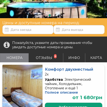
Цены и доступные номера на период:
Пожалуйста, укажите даты проживания чтобы
увидеть доступные номера и цены.
4
НОМЕРА
ОТЗЫВЫ
ИНФО
КАРТА
Комфорт двухместный
2x
Удобства
: Электрический
чайник, Холодильник,
Отопление и ещё 1
Полное описание
от 1 680грн