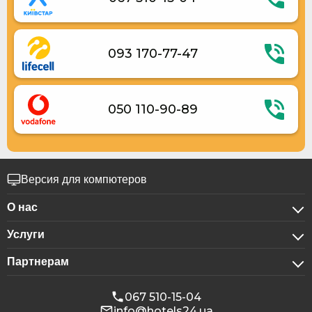
Терраса
Место для пикника
Детская игровая площадка
Столовая
093 170-77-47
Электрогенератор
Беседки
Укрытие в отеле
050 110-90-89
Версия для компютеров
О нас
Услуги
О компании
Партнерам
Для бизнес-клиентов
Конфиденциальность
Для гостиниц
Бронирование для групп
Публичная оферта
067 510-15-04
info@hotels24.ua