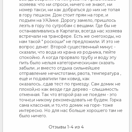
хозяева: что ни спроси, ничего не знают, ни
номер такси, ни как добраться до них не топая
в гору пешком. Дом стоит прям на горе, и
подъем на УАЗике. Дорогу замело, пришлось
лезть в гору по сугробам с вещами. Где бы не
останавливались в Карпатах, всегда нас хозяева
встречали на трансфере. Есть же снегоходы, но
нам такой " роскоши" не предложили. И это не
вопрос денег. Второй существенный минус -
сказали, что вода из крана из родника, пейте
спокойно. А когда прорвало трубу и воду эту
пить было нельзя категорически,нам сказать
забыли...и вместо отдыха сильнейшее
отправление нечистотами, рвота, температура ,
ещё и подхватили там ковид, как
оказалось...сдав тест по приезду. Сам домик не
плохой,но как везде где дерево - слышимость
отменная. Так что второй раз не поедем - это
точно,и никому рекомендовать не будем. Горка
сама классная, и то,что домик на горе- тоже
интересно. Но для нас больше хорошего там не
было ничего.
Отзывы
1-4
из
4