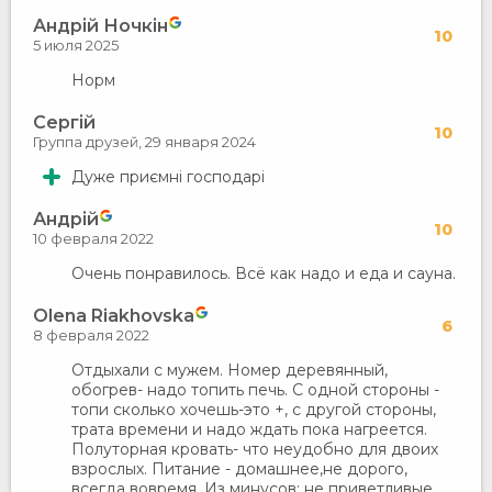
Андрій Ночкін
10
5 июля 2025
Норм
Сергій
10
Группа друзей,
29 января 2024
Дуже приємні господарі
Андрій
10
10 февраля 2022
Очень понравилось. Всё как надо и еда и сауна.
Olena Riakhovska
6
8 февраля 2022
Отдыхали с мужем. Номер деревянный,
обогрев- надо топить печь. С одной стороны -
топи сколько хочешь-это +, с другой стороны,
трата времени и надо ждать пока нагреется.
Полуторная кровать- что неудобно для двоих
взрослых. Питание - домашнее,не дорого,
всегда вовремя. Из минусов: не приветливые