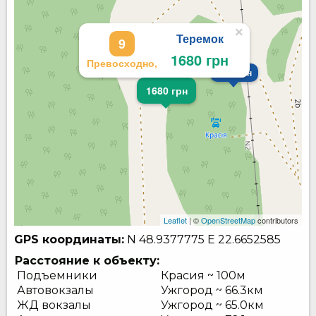
×
Теремок
9
1680 грн
Превосходно,
4200 грн
1680 грн
Leaflet
| ©
OpenStreetMap
contributors
GPS координаты:
N 48.9377775
E 22.6652585
Расстояние к объекту:
Подъемники
Красия ~ 100м
Автовокзалы
Ужгород ~ 66.3км
ЖД вокзалы
Ужгород ~ 65.0км