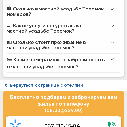
🏨 Сколько в частной усадьбе Теремок
Больше информации про Частная усадьба Теремок
номеров?
частной усадьбе Теремок
🍳 Какие услуги предоставляет
на сайте
частной усадьбе Теремок?
частной усадьбы Теремок
💵 Сколько стоит проживание в
частной усадьбе Теремок?
Интернет
частной усадьбе Теремок
Прачечная
🛏️ Какие номера можно забронировать
Сад
на сайте Hotels24.ua
в частной усадьбе Теремок?
Размещение с животными
Баня
Прокат горнолыжного снаряжения
Комфорт двухместный
Мангал
Семейный 4-местный эконом
Вернуться к странице с отелями
Доставка еды и напитков в номер
Семейный 5-местный Family Suite
Принадлежности для барбекю
Семейный 4-местный люкс
Бесплатно подберем и забронируем вам
Настольный теннис
Коттедж 7-местный №2
Верховая езда
Коттедж 9-местный №1
жилье по телефону
Катание на лыжах
(с 8:00 до 24:00)
Открытый бассейн
Шезлонги/пляжные кресла
Охраняемая парковка
067 510-15-04