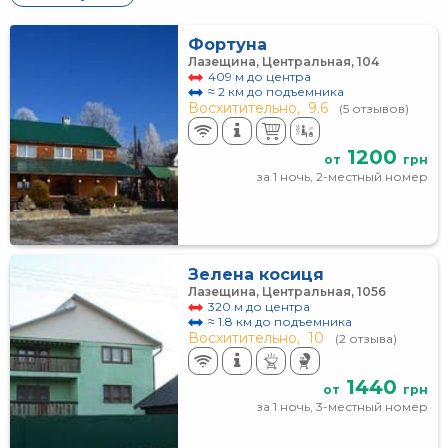
Фортуна
Лазещина, Центральная, 104
409 м до центра
≈ 2 км до подъемника
Восхитительно,
9.6
(5 отзывов)
1200
от
грн
за 1 ночь, 2-местный номер
Зелена косиця
Лазещина, Центральная, 1056
320 м до центра
≈ 1.8 км до подъемника
Восхитительно,
10
(2 отзыва)
1440
от
грн
за 1 ночь, 3-местный номер