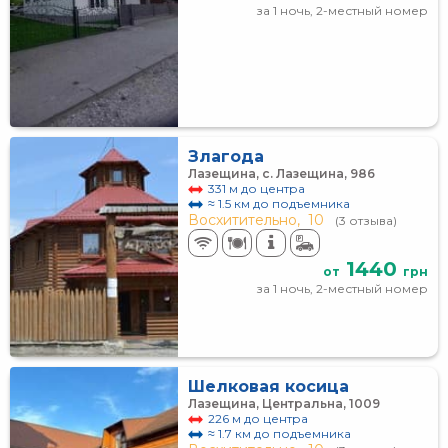
за 1 ночь, 2-местный номер
Злагода
Лазещина, с. Лазещина, 986
331 м до центра
≈ 1.5 км до подъемника
Восхитительно,
10
(3 отзыва)
1440
от
грн
за 1 ночь, 2-местный номер
Шелковая косица
Лазещина, Центральна, 1009
226 м до центра
≈ 1.7 км до подъемника