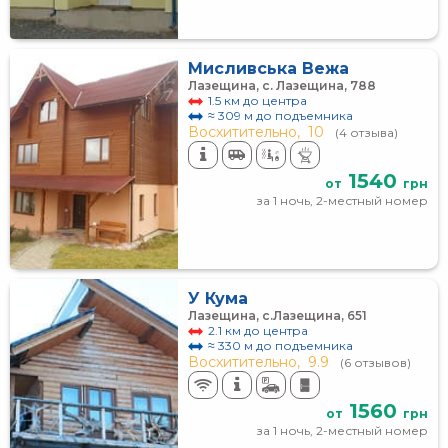
Мисливська Вежа
Лазещина, с. Лазещина, 788
1.5 км до центра
≈ 309 м до подъемника
Восхитительно,
10
(4 отзыва)
1540
от
грн
за 1 ночь, 2-местный номер
У Кума
Лазещина, с.Лазещина, 651
2.1 км до центра
≈ 330 м до подъемника
Восхитительно,
9.9
(6 отзывов)
1560
от
грн
за 1 ночь, 2-местный номер