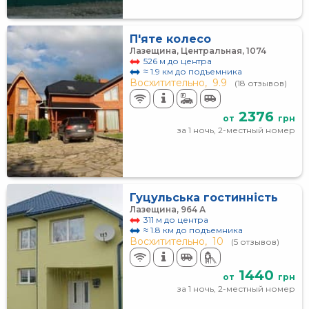
П'яте колесо
Лазещина, Центральная, 1074
526 м до центра
≈ 1.9 км до подъемника
Восхитительно,
9.9
(18 отзывов)
2376
от
грн
за 1 ночь, 2-местный номер
Гуцульська гостинність
Лазещина, 964 А
311 м до центра
≈ 1.8 км до подъемника
Восхитительно,
10
(5 отзывов)
1440
от
грн
за 1 ночь, 2-местный номер