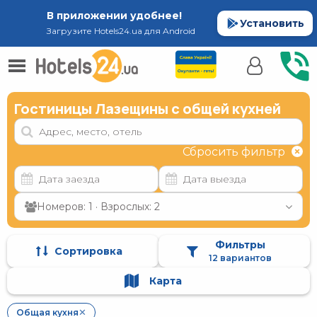
В приложении удобнее!
Установить
Загрузите Hotels24.ua для Android
Гостиницы Лазещины с общей кухней
Сбросить фильтр
Номеров: 1 · Взрослых: 2
Фильтры
Сортировка
12 вариантов
Карта
Общая кухня
✕