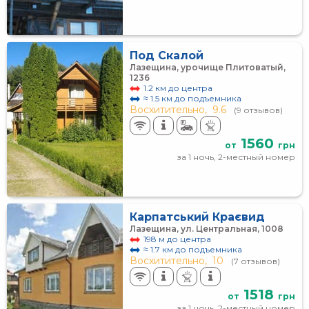
Под Скалой
Лазещина, урочище Плитоватый,
1236
1.2 км до центра
≈ 1.5 км до подъемника
Восхитительно,
9.6
(9 отзывов)
1560
от
грн
за 1 ночь, 2-местный номер
Карпатський Краєвид
Лазещина, ул. Центральная, 1008
198 м до центра
≈ 1.7 км до подъемника
Восхитительно,
10
(7 отзывов)
1518
от
грн
за 1 ночь, 2-местный номер