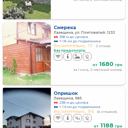
Смерека
Лазещина, ул. Плитоватый, 1232
358 м до центра
≈ 1.8 км до подъемника
Восхитительно,
10
(1 отзыв)
Без предоплаты
1680
от
грн
за 1 ночь, 2-местный номер
Опришок
Лазещина, 985
238 м до центра
≈ 1.6 км до подъемника
Восхитительно,
9.6
(6 отзывов)
1188
от
грн