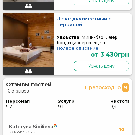
Узнать цену
Люкс двухместный с
террасой
Удобства
: Мини-бар, Сейф,
Кондиционер и ещё 4
Полное описание
от 3 430грн
Узнать цену
Отзывы гостей
Превосходно
9
16 отзывов
Персонал
Услуги
Чистота
9,2
9,1
9,4
Kateryna Sibilieva
10
27 июля 2026