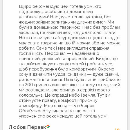
Щиро рекомендую цей готель усім, хто
подорожує, особливо з домашніми
улюбленцями! Нас дуже тепло зустріли, без
жодних зайвих запитань чи дивних вимог. Ми
були з домашньою твариною, і нас без проблем
заселили, не взявши жодної додаткової плати.
Ніхто не висував абсурдних умов щодо того, де
має спати тварина чи що їй можна або не можна
робити. Саме так і має виглядати справжня
гостинність. Персонал — надзвичайно
привітний, уважний та професійний. Видно, що
тут дійсно цінують своїх гостей і роблять усе,
щоб перебування було комфортним. Окремо
хочу відзначити чудові сніданки — дуже смачні,
різноманітні та якісні. Ціна була лише приблизно
на 200 гривень вищою, ніж в іншому готелі, який
ми розглядали, але різниця в сервісі просто
колосальна. Це справді небо і земля. Тут ви
отримуєте повагу, комфорт і приємну
атмосферу. Моя оцінка — 5 із 5 зірок.
Обов’язково зупинюся тут ще раз і з
упевненістю рекомендую цей готель усім!
Любов Первак