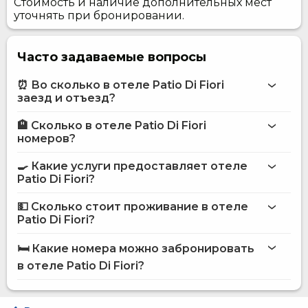
Стоимость и наличие дополнительных мест
уточнять при бронировании.
Часто задаваемые вопросы
⏰ Во сколько в отеле Patio Di Fiori
заезд и отъезд?
🏨 Сколько в отеле Patio Di Fiori
Больше информации про Отель Patio Di Fiori
номеров?
отеле Patio Di Fiori
🍳 Какие услуги предоставляет отеле
на сайте
Patio Di Fiori?
отеля Patio Di Fiori
💵 Сколько стоит проживание в отеле
Интернет
Patio Di Fiori?
Оздоровление
отеле Patio Di Fiori
Ресторан
🛏️ Какие номера можно забронировать
Обслуживание номеров
на сайте Hotels24.ua
в отеле Patio Di Fiori?
Размещение с животными
Терминал для оплаты картой
Детская комната
Эконом одноместный
Доставка еды и напитков в номер
Стандарт двухместный мансарда