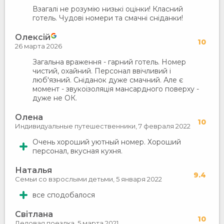
Взагалі не розумію низькі оцінки! Класний
готель. Чудові номери та смачні сніданки!
Олексій
10
26 марта 2026
Загальна враження - гарний готель. Номер
чистий, охайний. Персонал ввічливий і
люб'язний. Сніданок дуже смачний. Але є
момент - звукоізоляція мансардного поверху -
дуже не ОК.
Олена
10
Индивидуальные путешественники,
7 февраля 2022
Очень хороший уютный номер. Хороший
персонал, вкусная кухня.
Наталья
9.4
Семьи со взрослыми детьми,
5 января 2022
все сподобалося
Світлана
10
Деловая поездка,
5 марта 2021