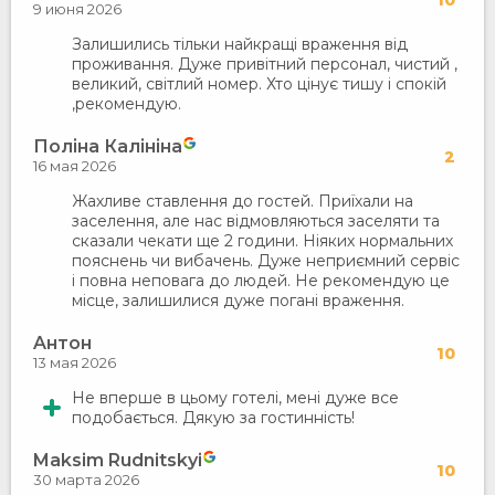
10
9 июня 2026
Залишились тільки найкращі враження від
проживання. Дуже привітний персонал, чистий ,
великий, світлий номер. Хто цінує тишу і спокій
,рекомендую.
Поліна Калініна
2
16 мая 2026
Жахливе ставлення до гостей. Приїхали на
заселення, але нас відмовляються заселяти та
сказали чекати ще 2 години. Ніяких нормальних
пояснень чи вибачень. Дуже неприємний сервіс
і повна неповага до людей. Не рекомендую це
місце, залишилися дуже погані враження.
Aнтон
10
13 мая 2026
Не вперше в цьому готелі, мені дуже все
подобається. Дякую за гостинність!
Maksim Rudnitskyi
10
30 марта 2026