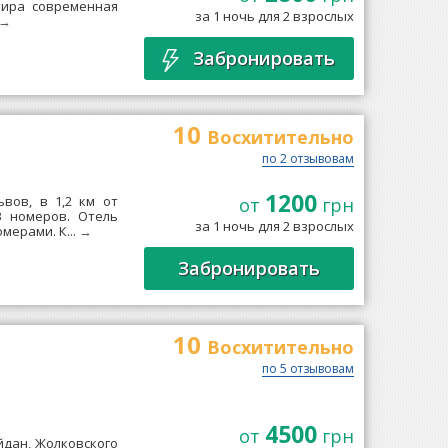
тира современная
за 1 ночь для 2 взрослых
→
Забронировать
10
Восхитительно
по 2 отзывовам
1200
вов, в 1,2 км от
от
грн
3 номеров. Отель
за 1 ночь для 2 взрослых
мерами. К...
→
Забронировать
10
Восхитительно
по 5 отзывовам
4500
от
грн
йдан, Жолковского