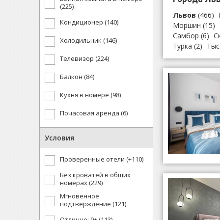
(225)
Львов
(466)
Кондиционер (140)
Моршин
(15)
Самбор
(6)
С
Холодильник (146)
Турка
(2)
Тыс
Телевизор (224)
Балкон (84)
Кухня в номере (98)
Почасовая аренда (6)
Условия
Проверенные отели (+110)
Без кроватей в общих
номерах (229)
Мгновенное
подтверждение (121)
Отлично: 9+ (113)