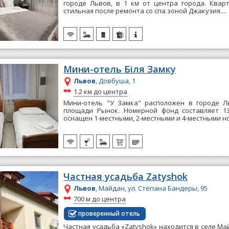
городе Львов, в 1 км от центра города. Квар
стильная после ремонта со спа зоной Джакузия....
Мини-отель Біля Замку
Львов
, Довбуша, 1
~
1.2 км до центра
Мини-отель "У Замка" расположен в городе Ль
площади Рынок. Номерной фонд составляет 1
оснащен 1-местными, 2-местными и 4-местными но
Частная усадьба Zatyshok
Львов
, Майдан, ул. Степана Бандеры, 95
~
700 м до центра
проверенный отель
Частная усадьба «Zatyshok» находится в селе Ма