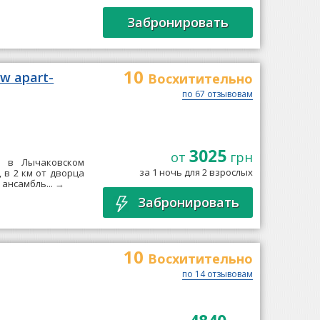
Забронировать
10
w apart-
Восхитительно
по 67 отзывовам
3025
от
грн
ен в Лычаковском
за 1 ночь для 2 взрослых
, в 2 км от дворца
ансамбль...
→
Забронировать
10
Восхитительно
по 14 отзывовам