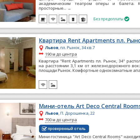
академическим театром оперы и балета. К
просторные...
→
Без предоплаты

Квартира Rent Apartments пл. Рыно
Львов
, пл. Рынок, 34 кв.7
~
190 м до центра
Квартира "Rent Apartments пл. Рынок, 34" расп
на расстоянии 3,1 км от железнодорожного вок
площади Рынок. Комфортные однокомнатные апа
Мини-отель Art Deco Central Room
Львов
, П. Дорошенка, 22
~
700 м до центра
проверенный отель
Мини-гостиница "Art Deco Central Rooms" находи