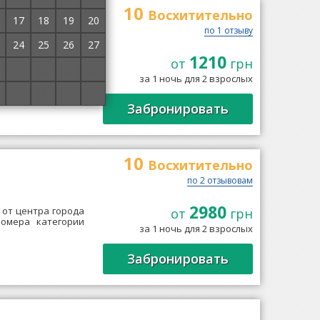
10
ові
Восхитительно
17
18
19
20
по 1 отзыву
24
25
26
27
1210
ится в Сыховском
от
грн
1
2
3
4
 квартира, после
за 1 ночь для 2 взрослых
ловек. В...
→
8
9
10
11
Забронировать
10
Восхитительно
по 2 отзывовам
2980
м от центра города
от
грн
номера категории
за 1 ночь для 2 взрослых
→
Забронировать