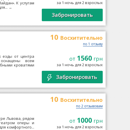
за 1 ночь для 2 взрослых
айдан». К услугам
ля...
→
Забронировать
10
Восхитительно
по 1 отзыву
1560
х езды от центра
от
грн
 оснащены всем
за 1 ночь для 2 взрослых
обными кроватями
Забронировать
10
Восхитительно
по 2 отзывовам
1000
тре Львова, рядом
от
грн
театром оперы и
за 1 ночь для 2 взрослых
ля комфортного...