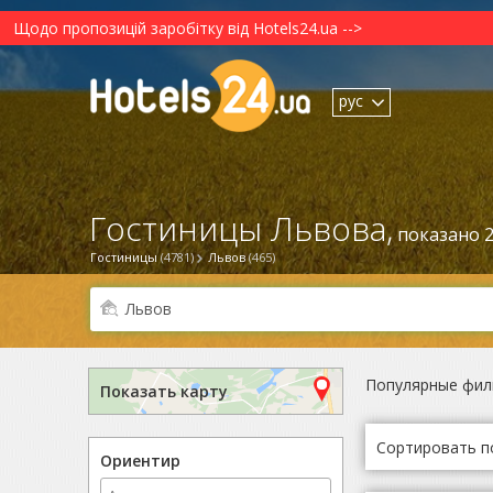
Щодо пропозицій заробітку від Hotels24.ua -->
рус
Гостиницы Львова,
показано 2
Гостиницы
(4781)
Львов
(465)
Популярные фил
Показать карту
Сортировать п
Ориентир