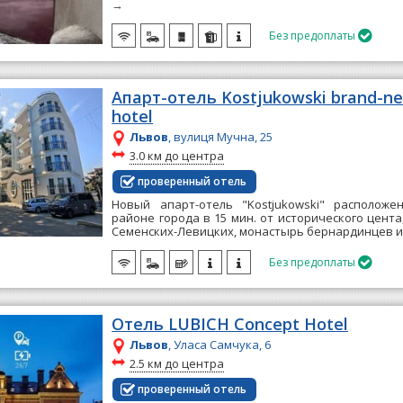
→
Без предоплаты

Апарт-отель Kostjukowski brand-ne
hotel
Львов
, вулиця Мучна, 25
~
3.0 км до центра
проверенный отель
Новый апарт-отель "Kostjukowski" располож
районе города в 15 мин. от исторического цента
Семенских-Левицких, монастырь бернардинцев и 
Без предоплаты

Отель LUBICH Concept Hotel
Львов
, Уласа Самчука, 6
~
2.5 км до центра
проверенный отель