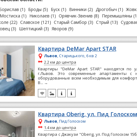
Борислав
(1)
Броды
(5)
Буск
(1)
Винники
(2)
Дрогобыч
(1)
Жовк
Мостиска
(1)
Николаев
(1)
Орявчик-Звенив
(8)
Перемышляны
(1
коле
(22)
Славское
(121)
Старый Самбор
(3)
Стрый
(13)
Судова
овец
(3)
Шептицкий
(3)
Яворов
(9)
Квартира DeMar Apart STAR
Львов
, Старицького, 6 кв 2
~
2.2 км до центра
Квартиры "DeMar Apart STAR" находятся по ул
г.Львов. Это современные апартаменты с 
оборудованные всем необходимым для комфорт
В...
→
Квартира Oberig, ул. Пид Голоском
Львов
, Пид Голоском
~
1.4 км до центра
Квартира с Джакузи "Oberig, ул. Под Голоском 15