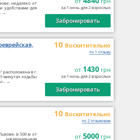
4840
от
грн
вове, недалеко от
за 1 ночь для 2 взрослых
ми удобствами для
..
→
Забронировать
10
оеврейская,
Восхитительно
по 1 отзыву
1430
от
грн
" расположена в г.
за 1 ночь для 2 взрослых
 5 минутах ходьбы
...
→
Забронировать
10
Восхитительно
по 2 отзывовам
5000
ьвове, в 500 м от
от
грн
 национальным