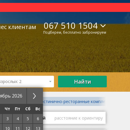
067 510 1504
нес клиентам
Подберем, бесплатно забронируем
Найти
Взрослых: 2
ябрь 2026
Бутик-отели
Гостинично-ресторанные комплексы
Чт
Пт
Сб
Вс
ие
оценки гостей
расстояние к ориентиру
3
4
5
6
10
11
12
13