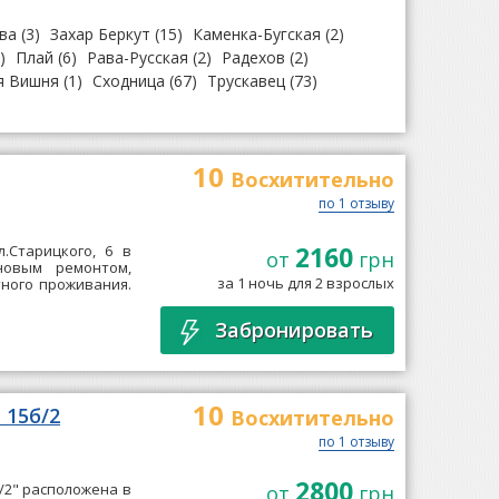
ва
(3)
Захар Беркут
(15)
Каменка-Бугская
(2)
)
Плай
(6)
Рава-Русская
(2)
Радехов
(2)
я Вишня
(1)
Сходница
(67)
Трускавец
(73)
10
Восхитительно
по 1 отзыву
2160
.Старицкого, 6 в
от
грн
новым ремонтом,
за 1 ночь для 2 взрослых
ного проживания.
Забронировать
10
 15б/2
Восхитительно
по 1 отзыву
2800
б/2" расположена в
от
грн