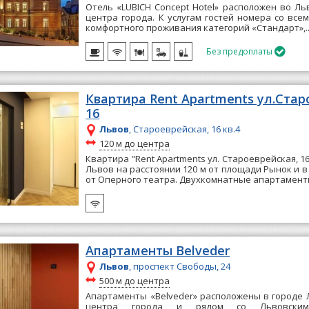
Отель «LUBICH Concept Hotel» расположен во Ль
центра города. К услугам гостей номера со все
комфортного проживания категорий «Стандарт»,.
Без предоплаты

Квартира Rent Apartments ул.Стар
16
Львов
, Староеврейская, 16 кв.4
~
120 м до центра
Квартира "Rent Apartments ул. Староеврейская, 16
Львов на расстоянии 120 м от площади Рынок и в
от Оперного театра. Двухкомнатные апартаменты
Апартаменты Belveder
Львов
, проспект Свободы, 24
~
500 м до центра
Апартаменты «Belveder» расположены в городе Л
центра города и рядом со Львовским