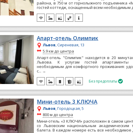
района, в 750 м от горнолыжного подъемника «М
гостей коттедж, оснащенный всем необходимым д
Апарт-отель Олимпик
Львов
, Сиреневая, 13
~
5.9 км до центра
Апарт-отель "Олимпик" находится в 20 минута
Львова. К услугам гостей апартаменты
необходимым для комфортного проживания: уд
с...
→
Без предоплаты

Мини-отель 3 КЛЮЧА
Львов
, Городоцкая, 5
~
800 м до центра
Мини-отель «3 КЛЮЧИ» расположен в самом цен
со Львовским национальным академическим 
балета. В каждом номере есть все необходимое д