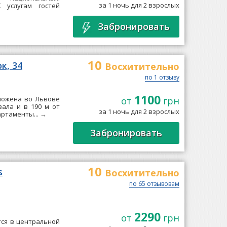
за 1 ночь для 2 взрослых
 услугам гостей
Забронировать
10
к, 34
Восхитительно
по 1 отзыву
1100
оложена во Львове
от
грн
зала и в 190 м от
за 1 ночь для 2 взрослых
ртаменты...
→
Забронировать
10
s
Восхитительно
по 65 отзывовам
2290
от
грн
тся в центральной