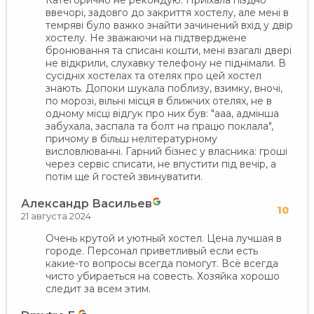
Категорично не рекондую. Приїхала піздно
ввечорі, задовго до закриття хостелу, але мені в
темряві було важко знайти зачинений вхід у двір
хостелу. Не зважаючи на підтверджене
бронювання та списані кошти, мені взагалі двері
не відкрили, слухавку телефону не піднімали. В
сусідніх хостелах та отелях про цей хостел
знають. Допоки шукала поблизу, взимку, вночі,
по морозі, вільні місця в ближчих отелях, не в
одному місці відгук про них був: "ааа, адмінша
забухала, заспала та болт на працю поклала",
причому в більш нелітературному
висловлюванні. Гарний бізнес у власника: гроші
через сервіс списати, не впустити під вечір, а
потім ще й гостей звинуватити.
Александр Васильев
10
21 августа 2024
Очень крутой и уютный хостел. Цена лучшая в
городе. Персонал приветливый если есть
какие-то вопросы всегда помогут. Всё всегда
чисто убираеться на совесть. Хозяйка хорошо
следит за всем этим.