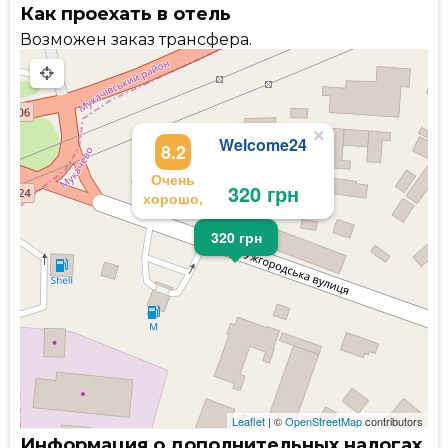
Как проехать в отель
Возможен заказ трансфера.
×
Welcome24
8.2
Очень
320 грн
хорошо,
320 грн
Leaflet
| ©
OpenStreetMap
contributors
Информация о дополнительных налогах