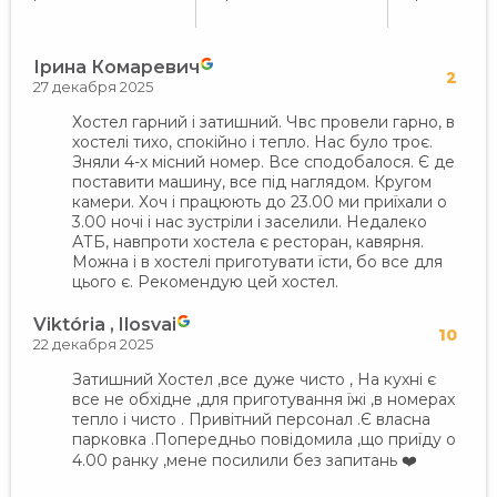
Ірина Комаревич
2
27 декабря 2025
Хостел гарний і затишний. Чвс провели гарно, в
хостелі тихо, спокійно і тепло. Нас було троє.
Зняли 4-х місний номер. Все сподобалося. Є де
поставити машину, все під наглядом. Кругом
камери. Хоч і працюють до 23.00 ми приїхали о
3.00 ночі і нас зустріли і заселили. Недалеко
АТБ, навпроти хостела є ресторан, кавярня.
Можна і в хостелі приготувати їсти, бо все для
цього є. Рекомендую цей хостел.
Viktória , Ilosvai
10
22 декабря 2025
Затишний Хостел ,все дуже чисто , На кухні є
все не обхідне ,для приготування їжі ,в номерах
тепло і чисто . Привітний персонал .Є власна
парковка .Попередньо повідомила ,що приїду о
4.00 ранку ,мене посилили без запитань ❤️