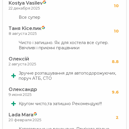
Kostya Vasilev
10
22 декабря 2025
Все супер
Таня Кіселик
10
8 августа 2025
Чисто і затишно. Як для хостела все супер.
Ввічливі і приємні працівники
Олексій
8.8
2 августа 2025
Зручне розташування для автоподорожуючих,
поруч АТБ, СТО
Олександр
9.6
9 июня 2025
Кругом чисто,та затишно Рекомендую!!!
Lada Mara
2
20 февраля 2025