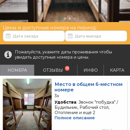
Цены и доступные номера на период:
Пожалуйста, укажите даты проживания чтобы
увидеть доступные номера и цены.
13
НОМЕРА
ОТЗЫВЫ
ИНФО
КАРТА
Место в общем 6-местном
номере
3x
Удобства
: Звонок "побудка" /
Будильник, Рабочий стол,
Отопление и ещё 2
Полное описание