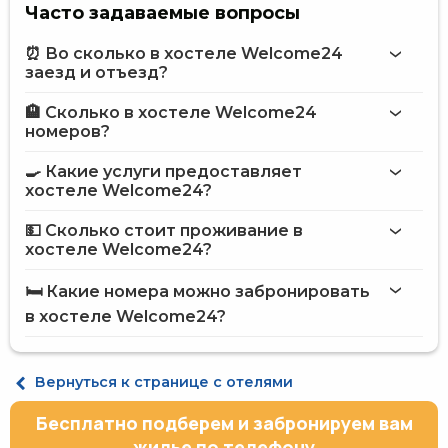
Часто задаваемые вопросы
⏰ Во сколько в хостеле Welcome24
заезд и отъезд?
🏨 Сколько в хостеле Welcome24
Больше информации про Хостел Welcome24
номеров?
хостеле Welcome24
🍳 Какие услуги предоставляет
на сайте
хостеле Welcome24?
хостела Welcome24
💵 Сколько стоит проживание в
Интернет
хостеле Welcome24?
Автостоянка
хостеле Welcome24
Прачечная
🛏️ Какие номера можно забронировать
Обслуживание номеров
на сайте Hotels24.ua
в хостеле Welcome24?
Размещение с животными
Терминал для оплаты картой
Мангал
Место в общем 6-местном номере
Принадлежности для барбекю
Место в общем 4-местном номере
Вернуться к странице с отелями
Охраняемая парковка
Сейф на рецепции
Бесплатно подберем и забронируем вам
Банкомат на территории отеля
Терраса
жилье по телефону