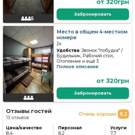
от 320грн
Забронировать
5
Место в общем 4-местном
номере
2x
Удобства
: Звонок "побудка" /
Будильник, Рабочий стол,
Отопление и ещё 3
Полное описание
от 320грн
Забронировать
Отзывы гостей
Очень хорошо
8,2
13 отзывов
Цена/качество
Персонал
Услуги
8,4
8,2
7,7