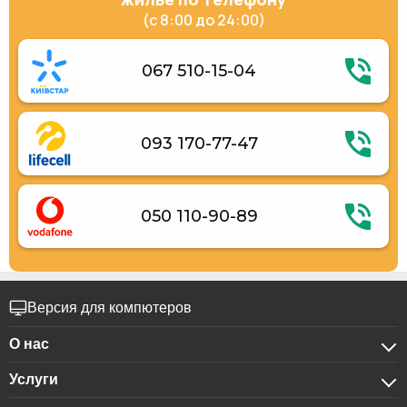
Место для пикника
(с 8:00 до 24:00)
Детская игровая площадка
Услуги по глажению одежды
Ежедневная уборка номера
067 510-15-04
Персонал разговаривает на английском языке
Общая кухня
Холодильник
Микроволновая печь
093 170-77-47
Газовая/электрическая плита
Духовка
Электрический чайник
Кухонные принадлежности
Столовая
050 110-90-89
Размещение с животными (до 3 кг)
Версия для компютеров
О нас
Услуги
О компании