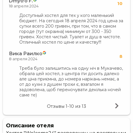
Dmytro F.
10
18 апреля 2024
Доступный хостел для тех у кого маленький
бюджет. На сегодня 18 апреля 2024 год цена за
сутки всего 200 гривен, при том, что в самом
городе (тут окраина) минимум от 300 - 350
гривен. Хостел чистый. Туалет и душ в чистоте.
Отличный хостел по цене и качеству!!!
Вика Раилко
8
8 апреля 2024
Треба було залишитись на одну ніч в Мукачево,
обрала цей хостел, з центра іти досить далеко
але ціна приємна, до номера нарікань немає, а
от до кухні з душем трохи є, взагалом я
задоволена, щоб переночувати декілька ночей
саме те)
Отзывы
1-10
из
13
Описание отеля