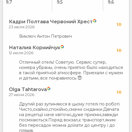
9,7
9,5
9,6
Кадри Полтава Червоний Хрест
10
23 июля 2026
Виключ Антон Петрович
Наталия Корнийчук
10
12 июля 2026
Отличный отель! Советую. Сервис супер,
номера убраны, очень приятно было находиться
в такой приятной атмосфере. Приехали с мужем
и детьми, все понравилось 😇
Olga Tahtarova
10
27 июня 2026
Другий раз зупиняюся в цьому готелі по роботі.
Чисто,охайно,спокійно,смачні сніданки.Дівчата
на рецепції наче квіточкі,дуже приємні,завжди
посміхаються.Поряд вокзал,є транспорт,яким
без пересадок можна доїхати до центру і до
пляжів.