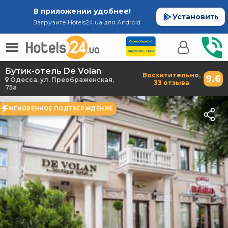
В приложении удобнее!
Установить
Загрузите Hotels24.ua для Android
Бутик-отель De Volan
Восхитительно,
9.6
Одесса, ул. Преображенская,
33 отзыва
75а
МГНОВЕННОЕ ПОДТВЕРЖДЕНИЕ