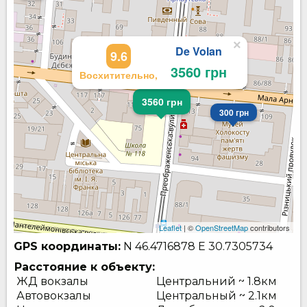
×
De Volan
9.6
3560 грн
Восхитительно,
3560 грн
300 грн
Leaflet
| ©
OpenStreetMap
contributors
GPS координаты:
N 46.4716878
E 30.7305734
Расстояние к объекту:
ЖД вокзалы
Центральний ~ 1.8км
Автовокзалы
Центральный ~ 2.1км