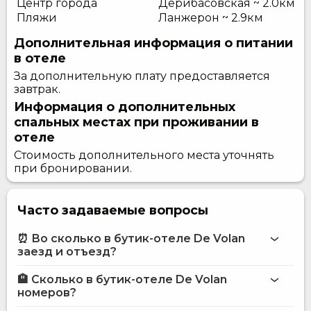
Центр города
Дерибасовская ~ 2.0км
Пляжи
Ланжерон ~ 2.9км
Дополнительная информация о питании
в отеле
За дополнительную плату предоставляется
завтрак.
Информация о дополнительных
спальных местах при проживании в
отеле
Стоимость дополнительного места уточнять
при бронировании.
Часто задаваемые вопросы
⏰ Во сколько в бутик-отеле De Volan
заезд и отъезд?
🏨 Сколько в бутик-отеле De Volan
Больше информации про Бутик-отель De Volan
номеров?
бутик-отеле De Volan