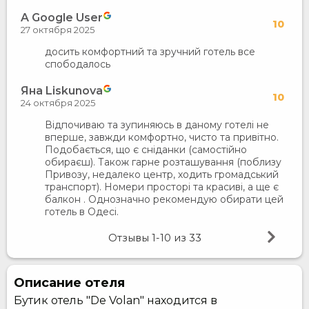
A Google User
10
27 октября 2025
досить комфортний та зручний готель все
спободалось
Яна Liskunova
10
24 октября 2025
Відпочиваю та зупиняюсь в даному готелі не
вперше, завжди комфортно, чисто та привітно.
Подобається, що є сніданки (самостійно
обираєш). Також гарне розташування (поблизу
Привозу, недалеко центр, ходить громадський
транспорт). Номери просторі та красиві, а ще є
балкон . Однозначно рекомендую обирати цей
готель в Одесі.
Отзывы
1-10
из
33
Описание отеля
Бутик отель "De Volan" находится в