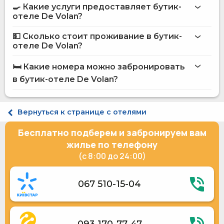
🍳 Какие услуги предоставляет бутик-
на сайте
отеле De Volan?
бутик-отеля De Volan
💵 Сколько стоит проживание в бутик-
Интернет
отеле De Volan?
Парикмахерская / Салон красоты
бутик-отеле De Volan
Автостоянка
🛏️ Какие номера можно забронировать
Прачечная
на сайте Hotels24.ua
в бутик-отеле De Volan?
Обслуживание номеров
Терминал для оплаты картой
Кофейня на территории
Стандарт двухместный
Косметические услуги
Улучшенный двухместный
Вернуться к странице с отелями
Уличная парковка
Полулюкс
Платный трансфер
Полулюкс
Бесплатно подберем и забронируем вам
Обмен валюты
Люкс
Услуги по глажению одежды
Люкс c балконом
жилье по телефону
Ежедневная уборка номера
(с 8:00 до 24:00)
Персонал разговаривает на английском языке
Электрогенератор
067 510-15-04