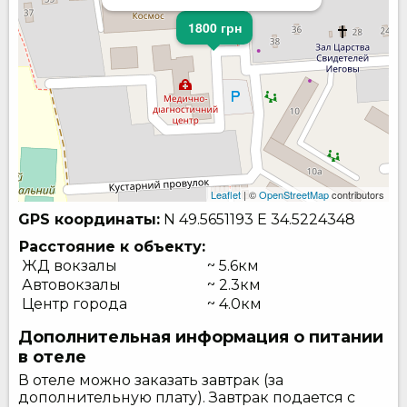
1800 грн
Leaflet
| ©
OpenStreetMap
contributors
GPS координаты:
N 49.5651193
E 34.5224348
Расстояние к объекту:
ЖД вокзалы
~ 5.6км
Автовокзалы
~ 2.3км
Центр города
~ 4.0км
Дополнительная информация о питании
в отеле
В отеле можно заказать завтрак (за
дополнительную плату). Завтрак подается с