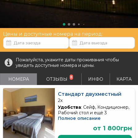
Цены и доступные номера на период:
Пожалуйста, укажите даты проживания чтобы
увидеть доступные номера и цены.
8
НОМЕРА
ОТЗЫВЫ
ИНФО
КАРТА
Стандарт двухместный
2x
Удобства
: Сейф, Кондиционер,
Рабочий стол и ещё 3
Полное описание
от 1 800грн