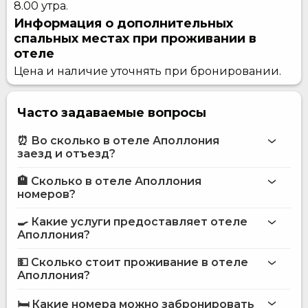
8.00 утра.
Информация о дополнительных
спальных местах при проживании в
отеле
Цена и наличие уточнять при бронировании.
Часто задаваемые вопросы
⏰ Во сколько в отеле Аполлония
заезд и отъезд?
🏨 Сколько в отеле Аполлония
Больше информации про Отель Аполлония
номеров?
отеле Аполлония
🍳 Какие услуги предоставляет отеле
на сайте
Аполлония?
отеля Аполлония
💵 Сколько стоит проживание в отеле
Интернет
Аполлония?
Конференц-зал
отеле Аполлония
Охраняемая парковка
🛏️ Какие номера можно забронировать