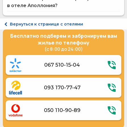
Терраса
на сайте Hotels24.ua
в отеле Аполлония?
Услуги по глажению одежды
Ежедневная уборка номера
Электрогенератор
Стандарт двухместный
Укрытие в отеле
Улучшенный двухместный
Вернуться к странице с отелями
Люкс 4-местный
Бесплатно подберем и забронируем вам
жилье по телефону
(с 8:00 до 24:00)
067 510-15-04
093 170-77-47
050 110-90-89