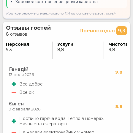
Хорошее соотношение цены и качества.
Краткое резюме сгенерировано ИИ на основе отзывов гостей
Отзывы гостей
Превосходно
9,3
8 отзывов
Персонал
Услуги
Чистота
9,3
8,8
9,8
Генадій
9.8
13 июля 2026
Все добре
Все ок
Євген
8.8
9 февраля 2026
Постійно гаряча вода. Тепло в номерах.
Наявність генераторів.
Не надали електрочайник у номер.