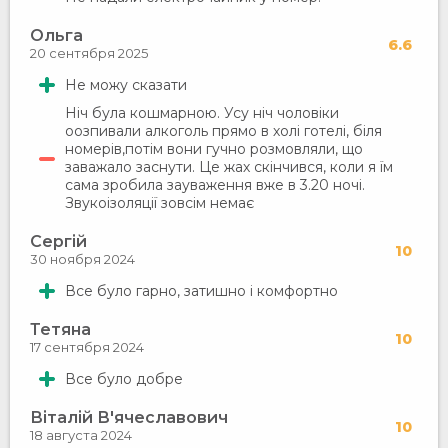
Ольга
6.6
20 сентября 2025
Не можу сказати
Ніч була кошмарною. Усу ніч чоловіки
оозпивали алкоголь прямо в холі готелі, біля
номерів,потім вони гучно розмовляли, що
заважало заснути. Це жах скінчився, коли я їм
сама зробила зауваження вже в 3.20 ночі.
Звукоізоляції зовсім немає
Сергій
10
30 ноября 2024
Все було гарно, затишно і комфортно
Тетяна
10
17 сентября 2024
Все було добре
Віталій В'ячеславович
10
18 августа 2024