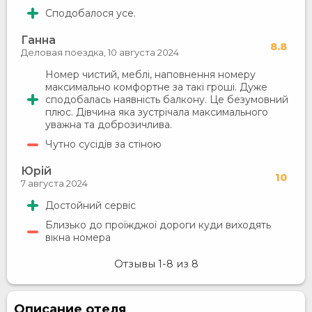
Сподобалося усе.
Ганна
8.8
Деловая поездка,
10 августа 2024
Номер чистий, меблі, наповнення номеру
максимально комфортне за такі гроші. Дуже
сподобалась наявність балкону. Це безумовний
плюс. Дівчина яка зустрічала максимального
уважна та доброзичлива.
Чутно сусідів за стіною
Юрій
10
7 августа 2024
Достойний сервіс
Близько до проїжджої дороги куди виходять
вікна номера
Отзывы
1-8
из
8
Описание отеля