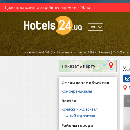
Щодо пропозицій заробітку від Hotels24.ua -->
рус
Гостиницы
(4791)
г. Полтава и область
(116)
Полтава
(76)
Хостел
Показать карту
Хо
Отели возле объектов
Конференц-залы
Вокзалы
Ф
Киевский жд вокзал
Южный жд вокзал
Районы города