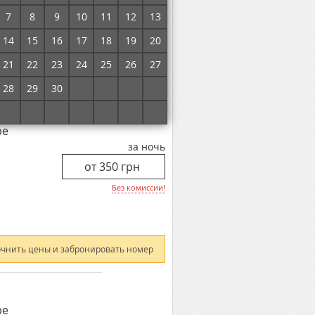
Без комиссии!
7
8
9
10
11
12
13
14
15
16
17
18
19
20
21
22
23
24
25
26
27
очнить цены и забронировать номер
28
29
30
1
2
3
4
5
6
7
8
9
10
11
ре
за ночь
Без комиссии!
очнить цены и забронировать номер
ре