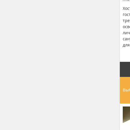
Хос
гос
тре
осв
лич
сан
для
Ули
бес
Выб