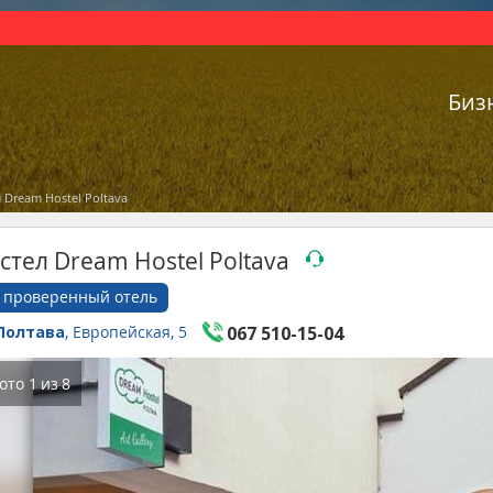
Биз
 Dream Hostel Poltava
стел Dream Hostel Poltava
проверенный отель
Полтава
, Европейская, 5
067 510-15-04
ото
1
из
8