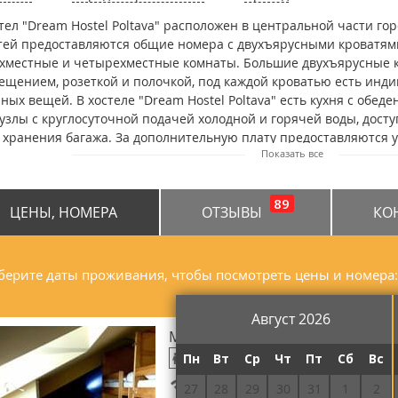
тел "Dream Hostel Poltava" расположен в центральной части г
тей предоставляются общие номера с двухъярусными кроватями
хместные и четырехместные комнаты. Большие двухъярусные 
ещением, розеткой и полочкой, под каждой кроватью есть инд
ных вещей. В хостеле "Dream Hostel Poltava" есть кухня с обед
узлы с круглосуточной подачей холодной и горячей воды, доступ
 хранения багажа. За дополнительную плату предоставляются у
Показать все
чная парковка находится рядом с хостелом. До "Корпусного Сада
едки" - 10 минут, до железнодорожного и автовокзала - 3 км.
89
ЦЕНЫ, НОМЕРА
ОТЗЫВЫ
КО
ерите даты проживания, чтобы посмотреть цены и номера:
Август 2026
Место в общем 7-местном номе
Пн
Вт
Ср
Чт
Пт
Сб
Вс
7
Бесплатный Wi-Fi
27
28
29
30
31
1
2