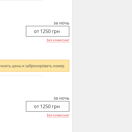
за ночь
Без комиссии!
очнить цены и забронировать номер
за ночь
Без комиссии!