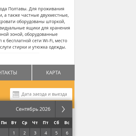
орода Полтавы. Для проживания
, а также частные двухместные,
кровати оборудованы шторкой,
ивидуальные ящики для хранения
енной зоной, оборудованные
 к бесплатной сети Wi-Fi, место
слуги стирки и утюжка одежды.
" - 1 минута ходьбы, до "Белой
НТАКТЫ
КАРТА
Сентябрь 2026
ре
за ночь
Пн
Вт
Ср
Чт
Пт
Сб
Вс
31
1
2
3
4
5
6