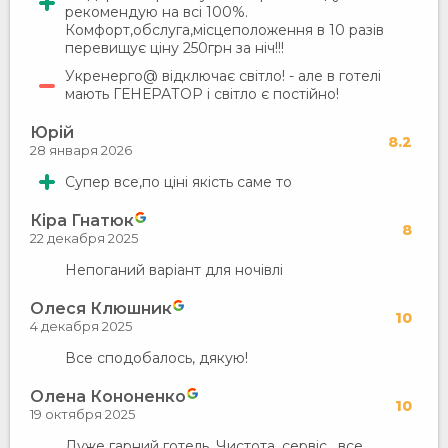
рекомендую на всі 100%.
Комфорт,обслуга,місцеположення в 10 разів
перевищує ціну 250грн за ніч!!!
Укренерго@ відключає світло! - але в готелі
мають ГЕНЕРАТОР і світло є постійно!
Юрій
8.2
28 января 2026
Супер все,по ціні якість саме то
Кіра Гнатюк
8
22 декабря 2025
Непоганий варіант для ночівлі
Олеся Клюшник
10
4 декабря 2025
Все сподобалось, дякую!
Олена Кононенко
10
19 октября 2025
Дуже гарний готель. Чистота, сервіс , все