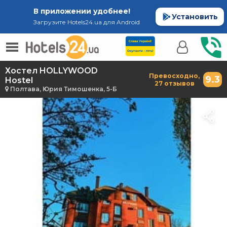
В приложении удобнее!
Установить
Загрузите Hotels24.ua для Android
Хостел HOLLYWOOD
Превосходно,
9.3
Hostel
27 отзывов
Полтава, Юрия Тимошенка, 5-Б