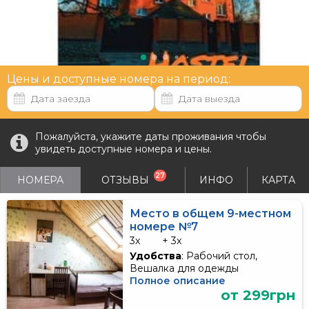
Цены и доступные номера на период:
Пожалуйста, укажите даты проживания чтобы
увидеть доступные номера и цены.
27
НОМЕРА
ОТЗЫВЫ
ИНФО
КАРТА
Место в общем 9-местном
номере №7
3x
+ 3x
Удобства
: Рабочий стол,
Вешалка для одежды
Полное описание
от 299грн