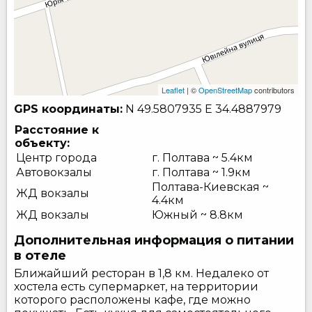
Leaflet
| ©
OpenStreetMap
contributors
GPS координаты:
N 49.5807935
E 34.4887979
Расстояние к
объекту:
Центр города
г. Полтава ~ 5.4км
Автовокзалы
г. Полтава ~ 1.9км
Полтава-Киевская ~
ЖД вокзалы
4.4км
ЖД вокзалы
Южный ~ 8.8км
Дополнительная информация о питании
в отеле
Ближайший ресторан в 1,8 км. Недалеко от
хостела есть супермаркет, на территории
которого расположены кафе, где можно