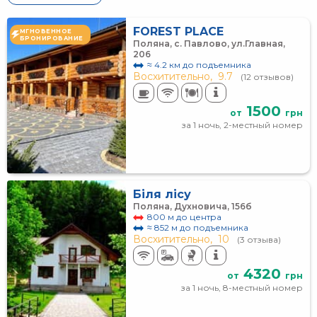
FOREST PLACE
МГНОВЕННОЕ
БРОНИРОВАНИЕ
Поляна, с. Павлово, ул.Главная,
206
≈ 4.2 км до подъемника
Восхитительно,
9.7
(12 отзывов)
1500
от
грн
за 1 ночь, 2-местный номер
Біля лісу
Поляна, Духновича, 156б
800 м до центра
≈ 852 м до подъемника
Восхитительно,
10
(3 отзыва)
4320
от
грн
за 1 ночь, 8-местный номер