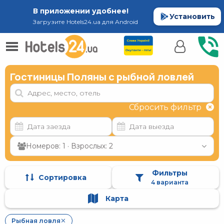
В приложении удобнее!
Установить
Загрузите Hotels24.ua для Android
Гостиницы Поляны с рыбной ловлей
Сбросить фильтр
Номеров: 1 · Взрослых: 2
Фильтры
Сортировка
4 варианта
Карта
Рыбная ловля
✕