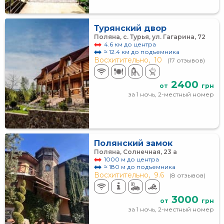
Турянский двор
Поляна, с. Турья, ул. Гагарина, 72
4.6 км до центра
≈ 12.4 км до подъемника
Восхитительно,
10
(17 отзывов)
2400
от
грн
за 1 ночь, 2-местный номер
Полянский замок
Поляна, Солнечная, 23 а
1000 м до центра
≈ 180 м до подъемника
Восхитительно,
9.6
(8 отзывов)
3000
от
грн
за 1 ночь, 2-местный номер