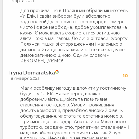
1 марта 2021
Для проживання в Поляні ми обрали міні-готель
«У Елі», і своїм вибором були абсолютно
задоволені! Дуже привітні господарі, в номері
чисто і є все необхідне, добре укомплектована
кухня. Є можливість скористатися затишною
альтанкою з мангалом. До лижної траси курорту
Полянскі пішки зі спорядженням і маленькою
дитиною йти декілька хвилин. І це все за дуже
демократичною ціною. Одним словом -
РЕКОМЕНДУЄМО!
Iryna Domaratska
10
18 января 2021
Мали особливу нагоду відпочити у гостинному
будинку "U Eli". Насамперед вражає
доброзичливість, щирість та позитивне
ставлення господарів. Умови проживання
досить комфортні, приваблює високий рівень
обслуговування, чистота та естетика номерів.
Приємно, що господарі Анатолій та Міла своєю
турботою, сердечністю, трепетним ставленням і
надзвичайною увагою сприяють магічній аурі
відпочинку. Неодмінно завітаємо знову!!!