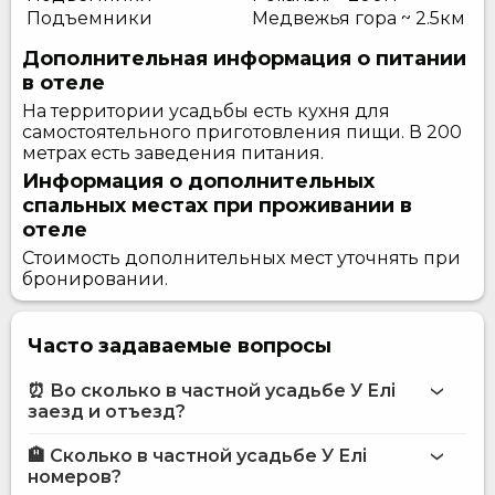
Подъемники
Медвежья гора ~ 2.5км
Дополнительная информация о питании
в отеле
На территории усадьбы есть кухня для
самостоятельного приготовления пищи. В 200
метрах есть заведения питания.
Информация о дополнительных
спальных местах при проживании в
отеле
Стоимость дополнительных мест уточнять при
бронировании.
Часто задаваемые вопросы
⏰ Во сколько в частной усадьбе У Елі
заезд и отъезд?
🏨 Сколько в частной усадьбе У Елі
Больше информации про Частная усадьба У Елі
номеров?