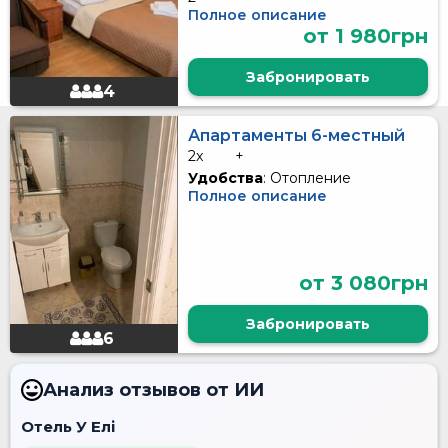
Полное описание
от 1 980грн
Забронировать
4
Апартаменты 6-местный
2x
+
Удобства
: Отопление
Полное описание
от 3 080грн
Забронировать
6
Анализ отзывов от ИИ
Отель У Елі