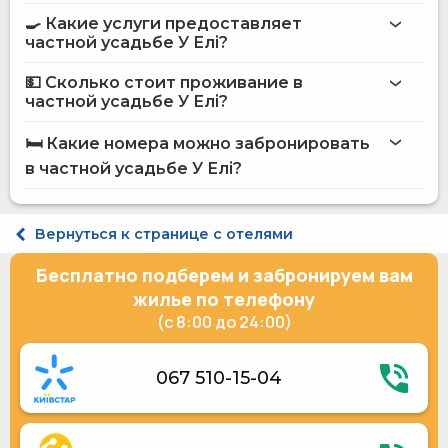
частной усадьбе У Елі
🍳 Какие услуги предоставляет
на сайте
частной усадьбе У Елі?
частной усадьбы У Елі
💵 Сколько стоит проживание в
Интернет
частной усадьбе У Елі?
Автостоянка
частной усадьбе У Елі
Сад
🛏️ Какие номера можно забронировать
Размещение с животными
на сайте Hotels24.ua
в частной усадьбе У Елі?
Прокат горнолыжного снаряжения
Мангал
Принадлежности для барбекю
Стандарт двухместный
Катание на лыжах
Стандарт трехместный
Вернуться к странице с отелями
Уличная парковка
Полулюкс 4-местный
Терраса
Апартаменты 6-местный
Бесплатно подберем и забронируем вам
Общая кухня
Холодильник
жилье по телефону
Микроволновая печь
(с 8:00 до 24:00)
Газовая/электрическая плита
Электрический чайник
Кухонные принадлежности
067 510-15-04
Электрогенератор
Беседки
Зарядка для электроавтомобилей