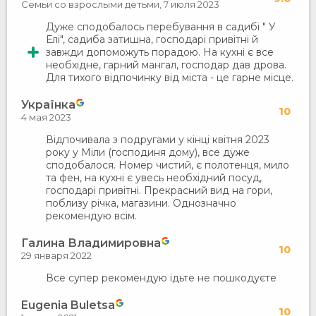
Семьи со взрослыми детьми,
7 июля 2023
Дуже сподобалось перебування в садибі " У
Елі", садиба затишна, господарі привітні й
завжди допоможуть порадою. На кухні є все
необхідне, гарний мангал, господар дав дрова.
Для тихого відпочинку від міста - це гарне місце.
Українка
10
4 мая 2023
Відпочивала з подругами у кінці квітня 2023
року у Міли (господиня дому), все дуже
сподобалося. Номер чистий, є полотенця, мило
та фен, на кухні є увесь необхідний посуд,
господарі привітні. Прекрасний вид на гори,
поблизу річка, магазини. Однозначно
рекомендую всім.
Галина Владимировна
10
29 января 2022
Все супер рекомендую їдьте не пошкодуєте
Eugenia Buletsa
10