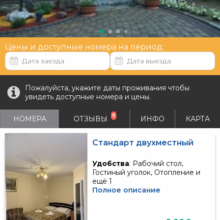
Цены и доступные номера на период:
Пожалуйста, укажите даты проживания чтобы
увидеть доступные номера и цены.
9
НОМЕРА
ОТЗЫВЫ
ИНФО
КАРТА
Стандарт двухместный
Удобства
: Рабочий стол,
Гостиный уголок, Отопление и
ещё 1
Полное описание