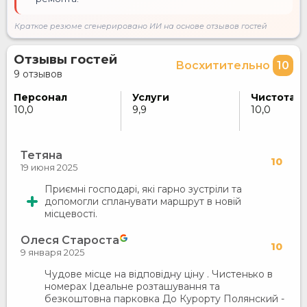
Краткое резюме сгенерировано ИИ на основе отзывов гостей
Отзывы гостей
Восхитительно
10
9 отзывов
Персонал
Услуги
Чистота
10,0
9,9
10,0
Тетяна
10
19 июня 2025
Приємні господарі, які гарно зустріли та
допомогли спланувати маршрут в новій
місцевості.
Олеся Староста
10
9 января 2025
Чудове місце на відповідну ціну . Чистенько в
номерах Ідеальне розташування та
безкоштовна парковка До Курорту Полянский -