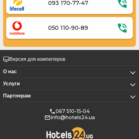
093 170-77-47
050 110-90-89
Версия для компютеров
О нас
Услуги
О компании
Партнерам
Для бизнес-клиентов
Конфиденциальность
Для гостиниц
Бронирование для групп
Публичная оферта
067 510-15-04
info@hotels24.ua
Программа для аффилиатов
Конференц-залы
Наши партнеры
Реклама на Hotels24