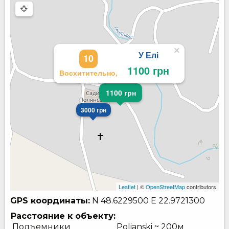
×
У Елі
10
1100 грн
Восхитительно,
1100 грн
3000 грн
Leaflet
| ©
OpenStreetMap
contributors
GPS координаты:
N 48.6229500
E 22.9721300
Расстояние к объекту:
Подъемники
Polianski ~ 200м