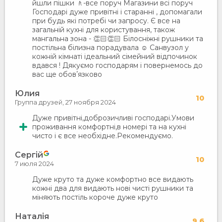
йшли пішки 🚶-все поруч Магазини всі поруч
Господарі дуже привітні і старанні , допомагали
при будь які потребі чи запросу. Є все на
загальній кухні для користування, також
мангальна зона - 👏🏻👏🏻 Білосніжні рушники та
постільна білизна порадувала ☺️ Санвузол у
кожній кімнаті ідеальний сімейний відпочинок
вдався ! Дякуємо господарям і повернемось до
вас ще обовʼязково
Юлия
10
Группа друзей,
27 ноября 2024
Дуже привітні,доброзичливі господарі.Умови
проживання комфортні,в номері та на кухні
чисто і є все необхідне.Рекомендуємо.
Сергій
10
7 июля 2024
Дуже круто та дуже комфортно все видають
кожні два для видають нові чисті рушники та
міняють постіль короче дуже круто
Наталія
9.6