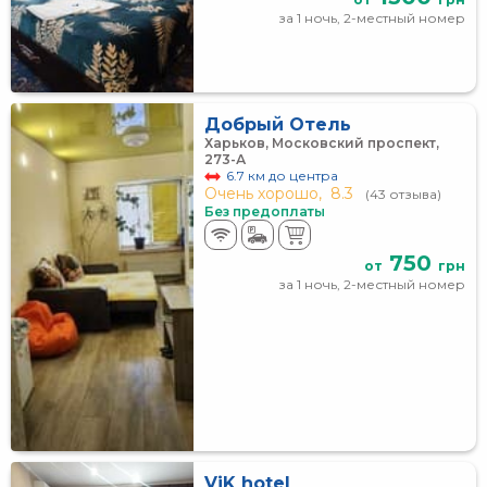
за 1 ночь, 2-местный номер
Добрый Отель
Харьков, Московский проспект,
273-А
6.7 км до центра
Очень хорошо,
8.3
(43 отзыва)
Без предоплаты
750
от
грн
за 1 ночь, 2-местный номер
ViK hotel