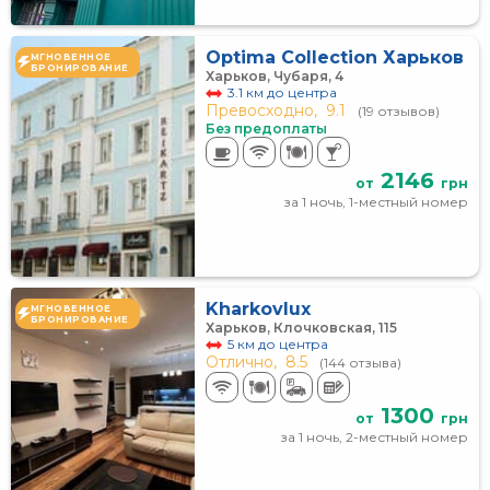
Optima Collection Харьков
МГНОВЕННОЕ
БРОНИРОВАНИЕ
Харьков, Чубаря, 4
3.1 км до центра
Превосходно,
9.1
(19 отзывов)
Без предоплаты
2146
от
грн
за 1 ночь, 1-местный номер
Kharkovlux
МГНОВЕННОЕ
БРОНИРОВАНИЕ
Харьков, Клочковская, 115
5 км до центра
Отлично,
8.5
(144 отзыва)
1300
от
грн
за 1 ночь, 2-местный номер