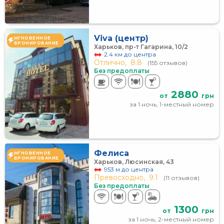
Viva (центр)
МГНОВЕННОЕ
БРОНИРОВАНИЕ
Харьков, пр-т Гагарина, 10/2
2.4 км до центра
Отлично,
8.8
(155 отзывов)
Без предоплаты
2880
от
грн
за 1 ночь, 1-местный номер
Фелиса
МГНОВЕННОЕ
БРОНИРОВАНИЕ
Харьков, Люсинская, 43
953 м до центра
Превосходно,
9.1
(11 отзывов)
Без предоплаты
1300
от
грн
за 1 ночь, 2-местный номер