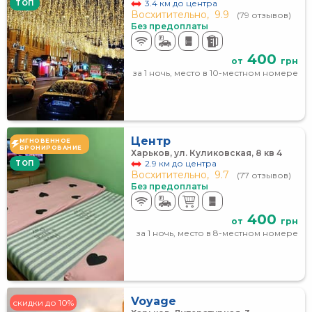
3.4 км до центра
TOП
Восхитительно,
9.9
(79 отзывов)
Без предоплаты
400
от
грн
за 1 ночь, место в 10-местном номере
Центр
МГНОВЕННОЕ
БРОНИРОВАНИЕ
Харьков, ул. Куликовская, 8 кв 4
2.9 км до центра
TOП
Восхитительно,
9.7
(77 отзывов)
Без предоплаты
400
от
грн
за 1 ночь, место в 8-местном номере
Voyage
скидки до 10%