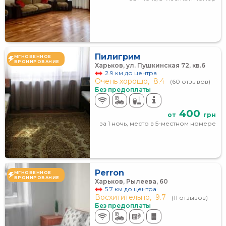
Пилигрим
МГНОВЕННОЕ
БРОНИРОВАНИЕ
Харьков, ул. Пушкинская 72, кв.6
2.9 км до центра
Очень хорошо,
8.4
(60 отзывов)
Без предоплаты
400
от
грн
за 1 ночь, место в 5-местном номере
Perron
МГНОВЕННОЕ
БРОНИРОВАНИЕ
Харьков, Рылеева, 60
5.7 км до центра
Восхитительно,
9.7
(11 отзывов)
Без предоплаты