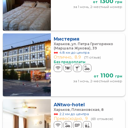
1300
от
грн
за 1 ночь, 2-местный номер
Мистерия
Харьков, ул. Петра Григоренко
(Маршала Жукова), 39
4.8 км до центра
Отлично,
8.9
(71 отзыв)
Без предоплаты
1100
от
грн
за 1 ночь, 2-местный номер
ANtwo-hotel
Харьков, Плехановская, 8
2.2 км до центра
Превосходно,
9
(69 отзывов)