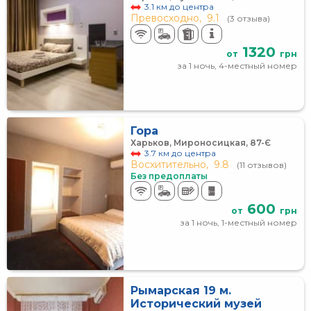
3.1 км до центра
Превосходно,
9.1
(3 отзыва)
1320
от
грн
за 1 ночь, 4-местный номер
Гора
Харьков, Мироносицкая, 87-Є
3.7 км до центра
Восхитительно,
9.8
(11 отзывов)
Без предоплаты
600
от
грн
за 1 ночь, 1-местный номер
Рымарская 19 м.
Исторический музей