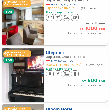
Харьков, Литературная, 3
МГНОВЕННОЕ
4.2 км до центра
БРОНИРОВАНИЕ
Превосходно,
9.3
(22 отзыва)
TOП
Без предоплаты
1200
от
грн
1080
от
грн
за 1 ночь, 1-местный номер
Шерлок
МГНОВЕННОЕ
БРОНИРОВАНИЕ
Харьков, Славянская, 8
5 км до центра
TOП
Восхитительно,
9.7
(20 отзывов)
Без предоплаты
600
от
грн
за 1 ночь, 1-местный номер
Bloom Hotel
МГНОВЕННОЕ