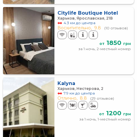
Citylife Boutique Hotel
Харьков, Ярославская, 21В
4.3 км до центра
Восхитительно,
9.8
(10 отзывов)
1850
от
грн
за 1 ночь, 2-местный номер
Kalyna
Харьков, Нестерова, 2
7.9 км до центра
Отлично,
8.8
(29 отзывов)
1200
от
грн
за 1 ночь, 1-местный номер