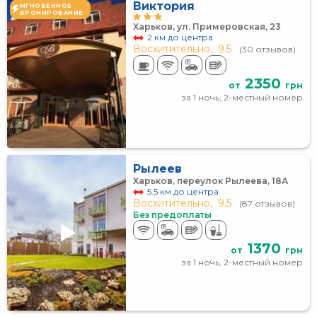
Виктория
МГНОВЕННОЕ
БРОНИРОВАНИЕ
Харьков, ул. Примеровская, 23
2 км до центра
Восхитительно,
9.5
(30 отзывов)
2350
от
грн
за 1 ночь, 2-местный номер
Рылеев
Харьков, переулок Рылеева, 18А
5.5 км до центра
Восхитительно,
9.5
(87 отзывов)
Без предоплаты
1370
от
грн
за 1 ночь, 2-местный номер