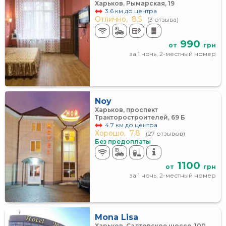
Харьков, Рымарская, 19
3.6 км до центра
Отлично,
8.5
(3 отзыва)
990
от
грн
за 1 ночь, 2-местный номер
Noy
Харьков, проспект
Тракторостроителей, 69 Б
4.7 км до центра
Хорошо,
7.8
(27 отзывов)
Без предоплаты
1100
от
грн
за 1 ночь, 2-местный номер
Mona Lisa
Харьков, Салтовское шоссе, 100