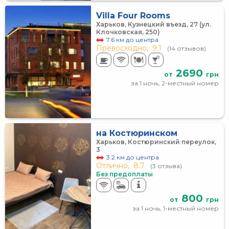
Villa Four Rooms
Харьков, Кузнецкий въезд, 27 (ул.
Клочковская, 250)
7.6 км до центра
Превосходно,
9.1
(14 отзывов)
2690
от
грн
за 1 ночь, 2-местный номер
на Костюринском
Харьков, Костюринский переулок,
3
3.2 км до центра
Отлично,
8.7
(3 отзыва)
Без предоплаты
800
от
грн
за 1 ночь, 1-местный номер