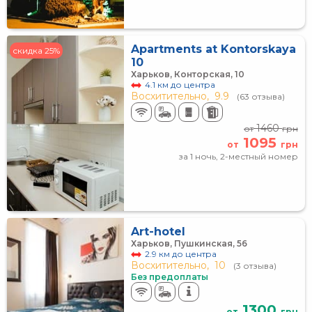
Apartments at Kontorskaya
скидка 25%
10
Харьков, Конторская, 10
4.1 км до центра
Восхитительно,
9.9
(63 отзыва)
1460
от
грн
1095
от
грн
за 1 ночь, 2-местный номер
Art-hotel
Харьков, Пушкинская, 56
2.9 км до центра
Восхитительно,
10
(3 отзыва)
Без предоплаты
1300
от
грн