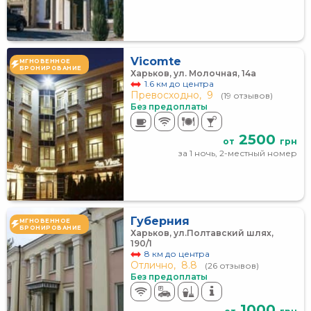
Vicomte
МГНОВЕННОЕ
БРОНИРОВАНИЕ
Харьков, ул. Молочная, 14а
1.6 км до центра
Превосходно,
9
(19 отзывов)
Без предоплаты
2500
от
грн
за 1 ночь, 2-местный номер
Губерния
МГНОВЕННОЕ
БРОНИРОВАНИЕ
Харьков, ул.Полтавский шлях,
190/1
8 км до центра
Отлично,
8.8
(26 отзывов)
Без предоплаты
1000