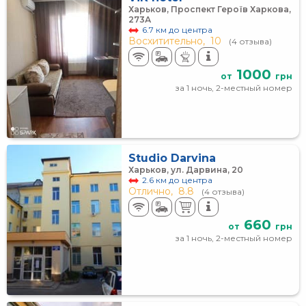
Харьков, Проспект Героїв Харкова,
273А
6.7 км до центра
Восхитительно,
10
(4 отзыва)
1000
от
грн
за 1 ночь, 2-местный номер
Studio Darvina
Харьков, ул. Дарвина, 20
2.6 км до центра
Отлично,
8.8
(4 отзыва)
660
от
грн
за 1 ночь, 2-местный номер