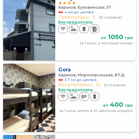
Харьков, Буковинська, 57
4 км до центра
Превосходно,
9
(12 отзывов)
Без предоплаты
1050
от
грн
за 1 ночь, 2-местный номер
Gora
Харьков, Миронорсицкая, 87-Д
3.7 км до центра
Восхитительно,
10
(5 отзывов)
Без предоплаты
400
от
грн
за 1 ночь, место в 10-местном номере