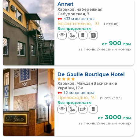
Annet
Харьков, набережная
Сабуровская, 7
433 м до центра
Восхитительно,
10
(1 отзыв)
Без предоплаты
900
от
грн
за 1 ночь, 2-местный номер
De Gaulle Boutique Hotel
Харьков, Майдан Захисників
України, 17-а
1.2 км до центра
Превосходно,
9.1
(9 отзывов)
Без предоплаты
3000
от
грн
за 1 ночь, 2-местный номер