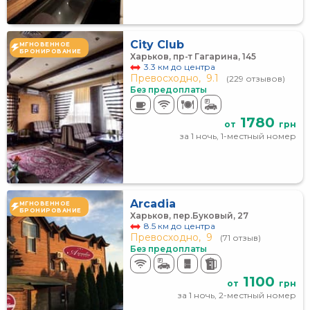
City Club
МГНОВЕННОЕ
БРОНИРОВАНИЕ
Харьков, пр-т Гагарина, 145
3.3 км до центра
Превосходно,
9.1
(229 отзывов)
Без предоплаты
1780
от
грн
за 1 ночь, 1-местный номер
Arcadia
МГНОВЕННОЕ
БРОНИРОВАНИЕ
Харьков, пер.Буковый, 27
8.5 км до центра
Превосходно,
9
(71 отзыв)
Без предоплаты
1100
от
грн
за 1 ночь, 2-местный номер