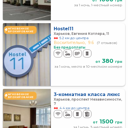
от
грн
за 1 ночь, 1-местный номер
Hostel11
МГНОВЕННОЕ
БРОНИРОВАНИЕ
Харьков, Евгения Котляра, 11
5.2 км до центра
Восхитительно,
9.6
(7 отзывов)
Без предоплаты
380
от
грн
за 1 ночь, место в 10-местном номере
3-комнатная класса люкс
МГНОВЕННОЕ
БРОНИРОВАНИЕ
Харьков, проспект Независимости,
7
4.4 км до центра
1500
от
грн
за 1 ночь, 3-местный номер