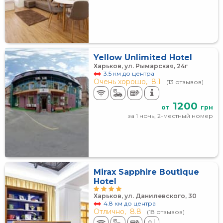
Yellow Unlimited Hotel
Харьков, ул. Рымарская, 24г
3.5 км до центра
Очень хорошо,
8.1
(13 отзывов)
1200
от
грн
за 1 ночь, 2-местный номер
Mirax Sapphire Boutique
Hotel
Харьков, ул. Данилевского, 30
4.8 км до центра
Отлично,
8.8
(18 отзывов)