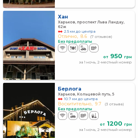
Хан
Харьков, проспект Льва Ландау,
62ж
2.5 км до центра
Отлично,
8.6
(7 отзывов)
Без предоплаты
950
от
грн
за 1 ночь, 2-местный номер
Берлога
Харьков, Кольцевой путь, 5
10.7 км до центра
Восхитительно,
9.7
(3 отзыва)
Без предоплаты
1200
от
грн
за 1 ночь, 2-местный номер