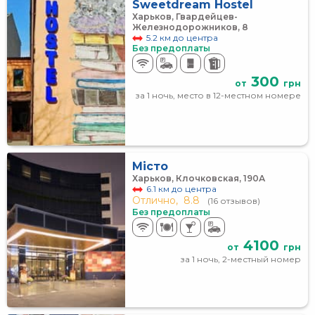
Sweetdream Hostel
Харьков, Гвардейцев-
Железнодорожников, 8
5.2 км до центра
Без предоплаты
300
от
грн
за 1 ночь, место в 12-местном номере
Місто
Харьков, Клочковская, 190А
6.1 км до центра
Отлично,
8.8
(16 отзывов)
Без предоплаты
4100
от
грн
за 1 ночь, 2-местный номер