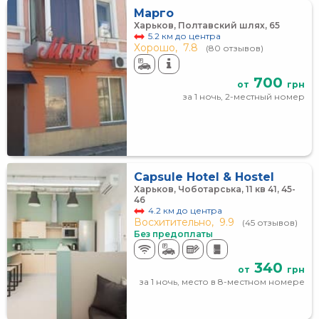
Марго
Харьков, Полтавский шлях, 65
5.2 км до центра
Хорошо,
7.8
(80 отзывов)
700
от
грн
за 1 ночь, 2-местный номер
Capsule Hotel & Hostel
Харьков, Чоботарська, 11 кв 41, 45-
46
4.2 км до центра
Восхитительно,
9.9
(45 отзывов)
Без предоплаты
340
от
грн
за 1 ночь, место в 8-местном номере