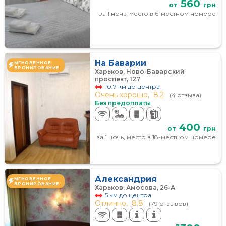
560
от
грн
за 1 ночь, место в 6-местном номере
На Баварии
МГНОВЕННОЕ
БРОНИРОВАНИЕ
Харьков, Ново-Баварский
проспект, 127
10.7 км до центра
Очень хорошо,
8.2
(4 отзыва)
Без предоплаты
400
от
грн
за 1 ночь, место в 18-местном номере
Александрия
МГНОВЕННОЕ
БРОНИРОВАНИЕ
Харьков, Амосова, 26-А
5 км до центра
Отлично,
8.8
(79 отзывов)