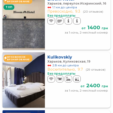
БРОНИРОВАНИЕ
Харьков, переулок Искринский, 16
1.1 км до центра
TOП
Превосходно,
9.3
(20 отзывов)
Без предоплаты
1400
от
грн
за 1 ночь, 2-местный номер
Kulikovskiy
МГНОВЕННОЕ
БРОНИРОВАНИЕ
Харьков, Куликовская, 19
2.8 км до центра
Восхитительно,
9.7
(29 отзывов)
Без предоплаты
2400
от
грн
за 1 ночь, 2-местный номер