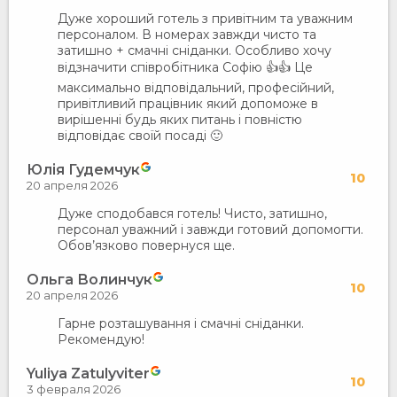
Дуже хороший готель з привітним та уважним
персоналом. В номерах завжди чисто та
затишно + смачні сніданки. Особливо хочу
відзначити співробітника Софію 👍👍 Це
максимально відповідальний, професійний,
привітливий працівник який допоможе в
вирішенні будь яких питань і повністю
відповідає своїй посаді 🙂
Юлія Гудемчук
10
20 апреля 2026
Дуже сподобався готель! Чисто, затишно,
персонал уважний і завжди готовий допомогти.
Обов’язково повернуся ще.
Ольга Волинчук
10
20 апреля 2026
Гарне розташування і смачні сніданки.
Рекомендую!
Yuliya Zatulyviter
10
3 февраля 2026