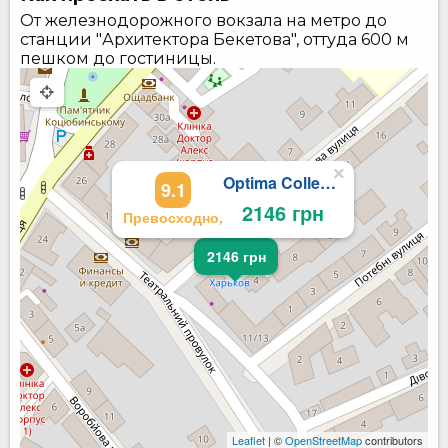
От железнодорожного вокзала на метро до
станции "Архитектора Бекетова", оттуда 600 м
пешком до гостиницы.
×
Optima Collection Харьков
9.1
2146 грн
Превосходно,
2146 грн
Leaflet
| ©
OpenStreetMap
contributors