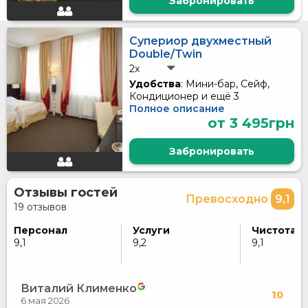
Забронировать
Супериор двухместный
Double/Twin
2x
Удобства
: Мини-бар, Сейф,
Кондиционер и ещё 3
Полное описание
от 3 495грн
Забронировать
Отзывы гостей
Превосходно
9,1
19 отзывов
Персонал
Услуги
Чистота
9,1
9,2
9,1
Виталий Клименко
10
6 мая 2026