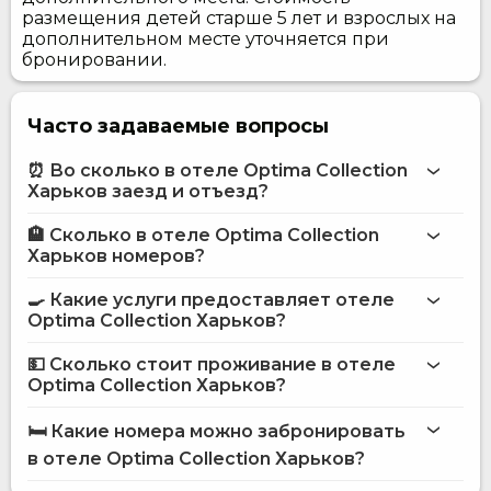
размещения детей старше 5 лет и взрослых на
дополнительном месте уточняется при
бронировании.
Часто задаваемые вопросы
⏰ Во сколько в отеле Optima Collection
Харьков заезд и отъезд?
🏨 Сколько в отеле Optima Collection
Больше информации про Отель Optima Collection
Харьков номеров?
Харьков
отеле Optima Collection Харьков
🍳 Какие услуги предоставляет отеле
на сайте
Optima Collection Харьков?
отеля Optima Collection Харьков
💵 Сколько стоит проживание в отеле
Optima Collection Харьков?
Бар
отеле Optima Collection Харьков
Интернет
🛏️ Какие номера можно забронировать
Конференц-зал
на сайте Hotels24.ua
в отеле Optima Collection Харьков?
Ресторан
Размещение с животными