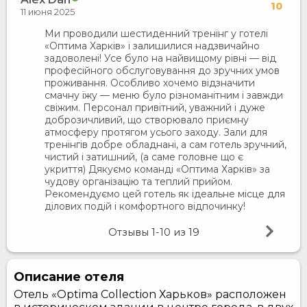
10
11 июня 2025
Ми проводили шестиденний тренінг у готелі
«Оптима Харків» і залишилися надзвичайно
задоволені! Усе було на найвищому рівні — від
професійного обслуговування до зручних умов
проживання. Особливо хочемо відзначити
смачну їжу — меню було різноманітним і завжди
свіжим. Персонал привітний, уважний і дуже
доброзичливий, що створювало приємну
атмосферу протягом усього заходу. Зали для
тренінгів добре обладнані, а сам готель зручний,
чистий і затишний, (а саме головне що є
укриття) Дякуємо команді «Оптима Харків» за
чудову організацію та теплий прийом.
Рекомендуємо цей готель як ідеальне місце для
ділових подій і комфортного відпочинку!
Отзывы
1-10
из
19
Описание отеля
Отель «Optima Collection Харьков» расположен