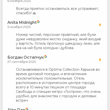
6 ноября 2025
Всегда приятно остановиться, все устраивает,
спасибо! 🙏
Anita Midnight
6
5 ноября 2025
Номер чистий, персонал привітний, але були
дуже невдоволені якістю сніданку, який входив
у вартість. Готель пропонує шведську лінію, але
їжа на ній була холодна і дубова.
Богдан Остапчук
8
27 сентября 2025
Останавливался в Optima Collection Харьков во
время деловой поездки, и впечатления
исключительно положительные. Отель
расположен в историческом центре города,
всего в 10 минутах пешком от площади
Свободы и станции метро «Госпром», что очень
удобно для знакомства с городом и деловых
встреч
Alex Dan