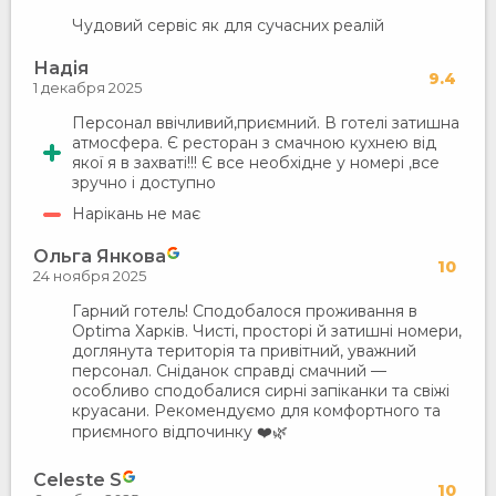
Чудовий сервіс як для сучасних реалій
Надія
9.4
1 декабря 2025
Персонал ввічливий,приємний. В готелі затишна
атмосфера. Є ресторан з смачною кухнею від
якої я в захваті!!! Є все необхідне у номері ,все
зручно і доступно
Нарікань не має
Ольга Янкова
10
24 ноября 2025
Гарний готель! Сподобалося проживання в
Optima Харків. Чисті, просторі й затишні номери,
доглянута територія та привітний, уважний
персонал. Сніданок справді смачний —
особливо сподобалися сирні запіканки та свіжі
круасани. Рекомендуємо для комфортного та
приємного відпочинку ❤️🌿
Celeste S
10