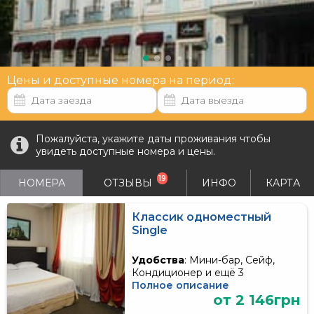
Цены и доступные номера на период:
Пожалуйста, укажите даты проживания чтобы
увидеть доступные номера и цены.
19
НОМЕРА
ОТЗЫВЫ
ИНФО
КАРТА
Классик одноместный
Single
Удобства
: Мини-бар, Сейф,
Кондиционер и ещё 3
Полное описание
от 2 146грн