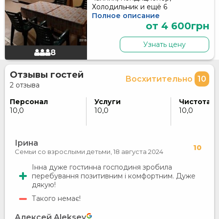
Холодильник и ещё 6
Полное описание
от 4 600грн
Узнать цену
8
Отзывы гостей
Восхитительно
10
2 отзыва
Персонал
Услуги
Чистота
10,0
10,0
10,0
Ірина
10
Семьи со взрослыми детьми,
18 августа 2024
Інна дуже гостинна господиня зробила
перебування позитивним і комфортним. Дуже
дякую!
Такого немає!
Алексей Aleksey