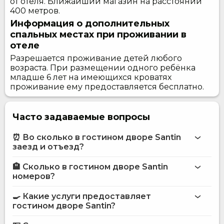
от отеля. Ближайший магазин на расстоянии
400 метров.
Информация о дополнительных
спальных местах при проживании в
отеле
Разрешается проживание детей любого
возраста. При размещении одного ребёнка
младше 6 лет на имеющихся кроватях
проживание ему предоставляется бесплатно.
Часто задаваемые вопросы
⏰ Во сколько в гостином дворе Santin
заезд и отъезд?
🏨 Сколько в гостином дворе Santin
Больше информации про Гостиный двор Santin
номеров?
гостином дворе Santin
🍳 Какие услуги предоставляет
на сайте
гостином дворе Santin?
гостиного двора Santin