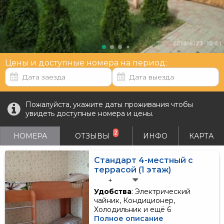
Цены и доступные номера на период:
Пожалуйста, укажите даты проживания чтобы
увидеть доступные номера и цены.
2
НОМЕРА
ОТЗЫВЫ
ИНФО
КАРТА
Стандарт 4-местный с
террасой (1 этаж)
+
Удобства
: Электрический
чайник, Кондиционер,
Холодильник и ещё 6
Полное описание