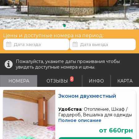
Цены и доступные номера на период:
Пожалуйста, укажите даты проживания чтобы
увидеть доступные номера и цены.
2
НОМЕРА
ОТЗЫВЫ
ИНФО
КАРТА
Эконом двухместный
Удобства
: Отопление, Шкаф /
Гардероб, Вешалка для одежды
Полное описание
от 660грн