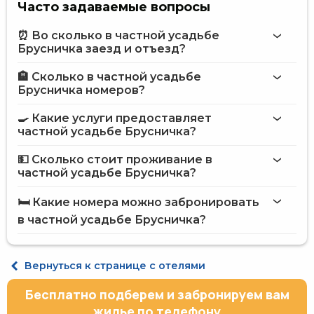
Часто задаваемые вопросы
⏰ Во сколько в частной усадьбе
Брусничка заезд и отъезд?
🏨 Сколько в частной усадьбе
Больше информации про Частная усадьба Брусничка
Брусничка номеров?
частной усадьбе Брусничка
🍳 Какие услуги предоставляет
на сайте
частной усадьбе Брусничка?
частной усадьбы Брусничка
💵 Сколько стоит проживание в
частной усадьбе Брусничка?
Мангал
частной усадьбе Брусничка
Принадлежности для барбекю
🛏️ Какие номера можно забронировать
Уличная парковка
на сайте Hotels24.ua
в частной усадьбе Брусничка?
Место для пикника
Общая кухня
Холодильник
Эконом двухместный
Газовая/электрическая плита
Вернуться к странице с отелями
Электрический чайник
Кухонные принадлежности
Бесплатно подберем и забронируем вам
Размещение с животными (до 3 кг)
жилье по телефону