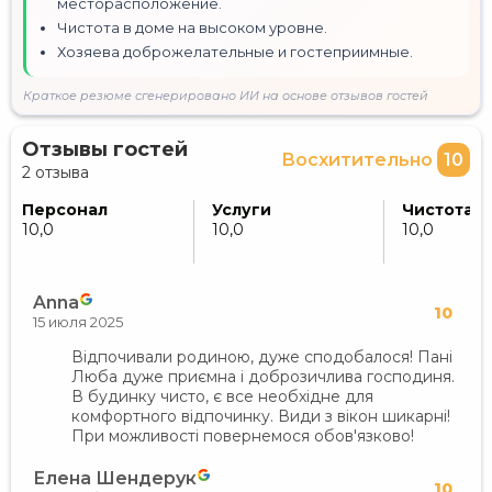
месторасположение.
Чистота в доме на высоком уровне.
Хозяева доброжелательные и гостеприимные.
Краткое резюме сгенерировано ИИ на основе отзывов гостей
Отзывы гостей
Восхитительно
10
2 отзыва
Персонал
Услуги
Чистота
10,0
10,0
10,0
Anna
10
15 июля 2025
Відпочивали родиною, дуже сподобалося! Пані
Люба дуже приємна і доброзичлива господиня.
В будинку чисто, є все необхідне для
комфортного відпочинку. Види з вікон шикарні!
При можливості повернемося обов'язково!
Елена Шендерук
10