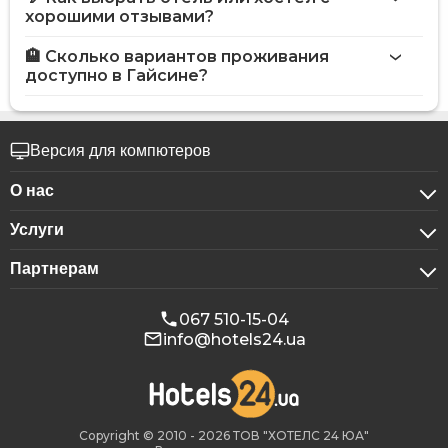
хорошими отзывами?
🏨 Сколько вариантов проживания
доступно в Гайсине?
Версия для компютеров
О нас
Услуги
О компании
Партнерам
Для бизнес-клиентов
Конфиденциальность
Для гостиниц
Бронирование для групп
Публичная оферта
067 510-15-04
info@hotels24.ua
Программа для аффилиатов
Конференц-залы
Наши партнеры
Реклама на Hotels24
Copyright © 2010 - 2026 ТОВ "ХОТЕЛС 24 ЮА"