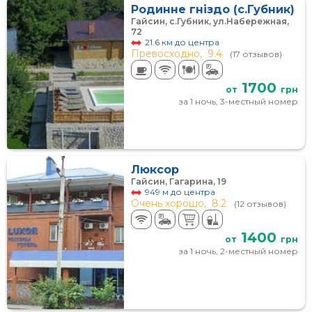
Родинне гніздо (с.Губник)
Гайсин, с.Губник, ул.Набережная,
72
21.6 км до центра
Превосходно,
9.4
(17 отзывов)
1700
от
грн
за 1 ночь, 3-местный номер
Люксор
Гайсин, Гагарина, 19
949 м до центра
Очень хорошо,
8.2
(12 отзывов)
1400
от
грн
за 1 ночь, 2-местный номер