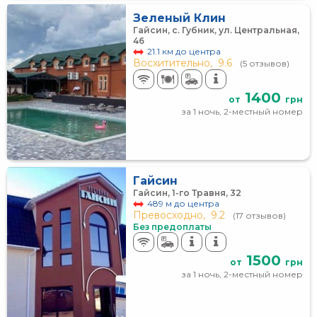
Зеленый Клин
Гайсин, с. Губник, ул. Центральная,
46
21.1 км до центра
Восхитительно,
9.6
(5 отзывов)
1400
от
грн
за 1 ночь, 2-местный номер
Гайсин
Гайсин, 1-го Травня, 32
489 м до центра
Превосходно,
9.2
(17 отзывов)
Без предоплаты
1500
от
грн
за 1 ночь, 2-местный номер