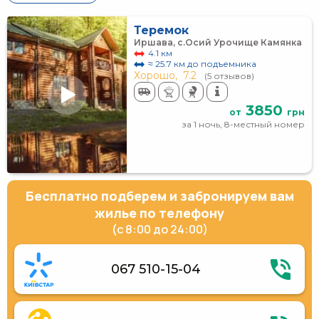
Теремок
Иршава, с.Осий Урочище Камянка
4.1 км
≈ 25.7 км до подъемника
Хорошо,
7.2
(5 отзывов)
3850
от
грн
за 1 ночь, 8-местный номер
Бесплатно подберем и забронируем вам
жилье по телефону
(с 8:00 до 24:00)
067 510-15-04