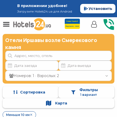
В приложении удобнее!
Установить
Загрузите Hotels24.ua для Android
Отели Иршавы возле Смерекового
камня
Номеров: 1 · Взрослых: 2
Фильтры
Сортировка
1 вариант
Карта
Меньше 10 км
✕