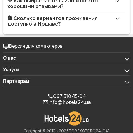
💬 Как выбрать отель или хостел с
хорошими отзывами?
🏨 Сколько вариантов проживания
доступно в Иршаве?
Версия для компютеров
О нас
Услуги
О компании
Партнерам
Для бизнес-клиентов
Конфиденциальность
Для гостиниц
Бронирование для групп
Публичная оферта
067 510-15-04
info@hotels24.ua
Программа для аффилиатов
Конференц-залы
Наши партнеры
Реклама на Hotels24
Copyright © 2010 - 2026 ТОВ "ХОТЕЛС 24 ЮА"