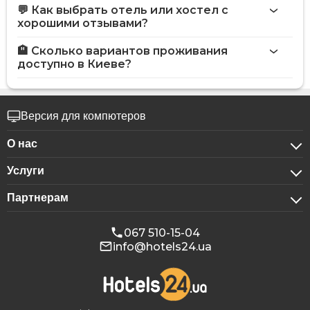
💬 Как выбрать отель или хостел с
хорошими отзывами?
🏨 Сколько вариантов проживания
доступно в Киеве?
Версия для компютеров
О нас
Услуги
О компании
Партнерам
Для бизнес-клиентов
Конфиденциальность
Для гостиниц
Бронирование для групп
Публичная оферта
067 510-15-04
info@hotels24.ua
Программа для аффилиатов
Конференц-залы
Наши партнеры
Реклама на Hotels24