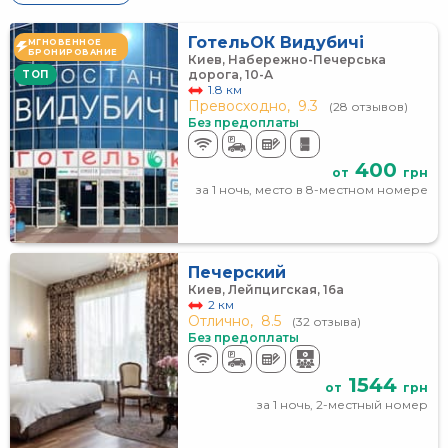
ГотельОК Видубичі
МГНОВЕННОЕ
БРОНИРОВАНИЕ
Киев, Набережно-Печерська
дорога, 10-А
TOП
1.8 км
Превосходно,
9.3
(28 отзывов)
Без предоплаты
400
от
грн
за 1 ночь, место в 8-местном номере
Печерский
Киев, Лейпцигская, 16а
2 км
Отлично,
8.5
(32 отзыва)
Без предоплаты
1544
от
грн
за 1 ночь, 2-местный номер