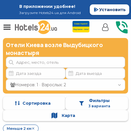
В приложении удобнее!
Установить
Загрузите Hotels24.ua для Android
Отели Киева возле Выдубицкого
монастыря
Номеров: 1 · Взрослых: 2
Фильтры
Сортировка
3 варианта
Карта
Меньше 2 км
✕