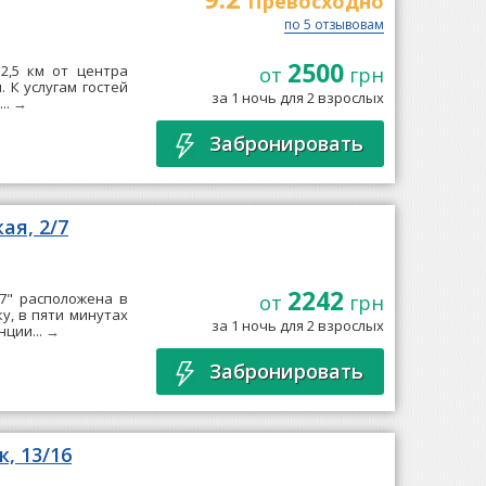
Превосходно
по 5 отзывовам
2500
 2,5 км от центра
от
грн
 К услугам гостей
за 1 ночь для 2 взрослых
..
→
Забронировать
ая, 2/7
2242
/7" расположена в
от
грн
у, в пяти минутах
за 1 ночь для 2 взрослых
нции...
→
Забронировать
, 13/16