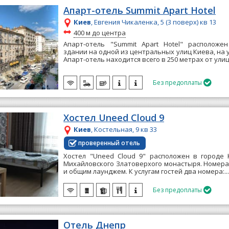
Апарт-отель Summit Apart Hotel
Киев
, Евгения Чикаленка, 5 (3 поверх) кв 13
~
400 м до центра
Апарт-отель "Summit Apart Hotel" расположе
здании на одной из центральных улиц Киева, на 
Апарт-отель находится всего в 250 метрах от улиц
Без предоплаты

Хостел Uneed Cloud 9
Киев
, Костельная, 9 кв 33
проверенный отель
Хостел "Uneed Cloud 9" расположен в городе 
Михайловского Златоверхого монастыря. Номер
и общим лаунджем. К услугам гостей два номера:..
Без предоплаты

Отель Днепр