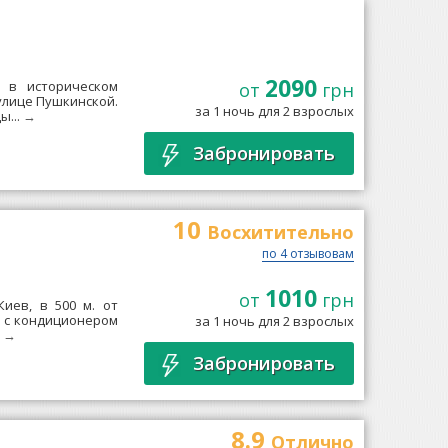
2090
н в историческом
от
грн
улице Пушкинской.
за 1 ночь для 2 взрослых
ы...
→
Забронировать
10
Восхитительно
по 4 отзывовам
1010
от
грн
Киев, в 500 м. от
а с кондиционером
за 1 ночь для 2 взрослых
.
→
Забронировать
8.9
Отлично