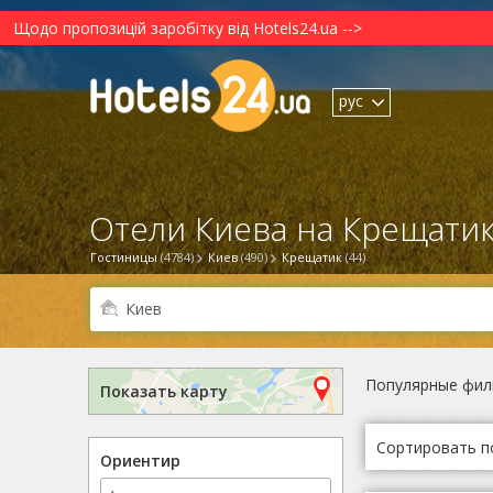
Щодо пропозицій заробітку від Hotels24.ua -->
рус
Отели Киева на Крещатик
Гостиницы
(4784)
Киев
(490)
Крещатик
(44)
Популярные фил
Показать карту
Сортировать п
Ориентир