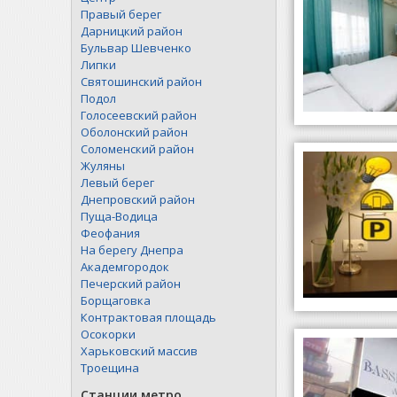
Правый берег
Дарницкий район
Бульвар Шевченко
Липки
Святошинский район
Подол
Голосеевский район
Оболонский район
Соломенский район
Жуляны
Левый берег
Днепровский район
Пуща-Водица
Феофания
На берегу Днепра
Академгородок
Печерский район
Борщаговка
Контрактовая площадь
Осокорки
Харьковский массив
Троещина
Станции метро