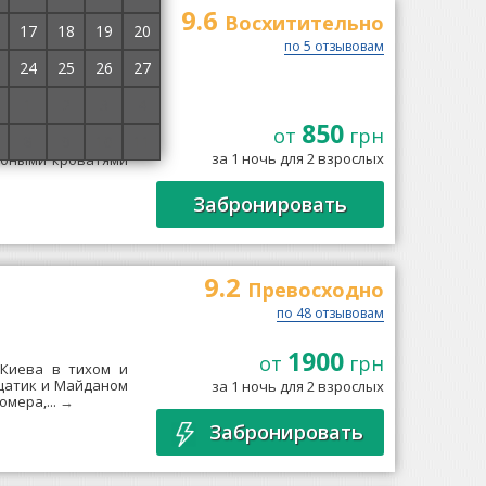
9.6
Восхитительно
17
18
19
20
по 5 отзывовам
24
25
26
27
1
2
3
4
850
 в 750 м от ст.м.
от
грн
8
9
10
11
рудованные всем
за 1 ночь для 2 взрослых
обными кроватями
Забронировать
9.2
Превосходно
по 48 отзывовам
1900
от
грн
 Киева в тихом и
ещатик и Майданом
за 1 ночь для 2 взрослых
омера,...
→
Забронировать