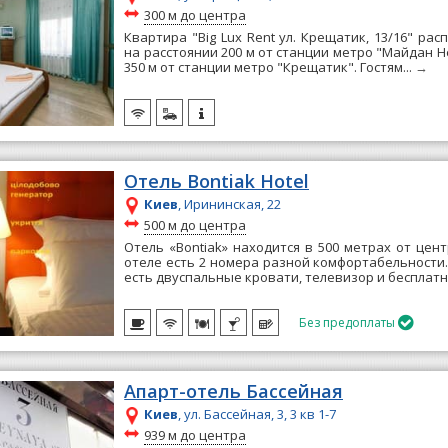
~
300 м до центра
Квартира "Big Lux Rent ул. Крещатик, 13/16" рас
на расстоянии 200 м от станции метро "Майдан Н
350 м от станции метро "Крещатик". Гостям...
→
Отель Bontiak Hotel
Киев
, Ирининская, 22
~
500 м до центра
Отель «Bontiak» находится в 500 метрах от цент
отеле есть 2 номера разной комфортабельности
есть двуспальные кровати, телевизор и бесплатн
Без предоплаты

Апарт-отель Бассейная
Киев
, ул. Бассейная, 3, 3 кв 1-7
~
939 м до центра