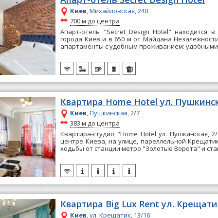
Киев
, Михайловская, 24В
~
700 м до центра
Апарт-отель "Secret Design Hotel" находится в
города Киев и в 650 м от Майдана Незалежности.
апартаменты с удобным проживанием: удобными.
Квартира Home Hotel ул. Пушкинск
Киев
, Пушкинская, 2/7
~
383 м до центра
Квартира-студио "Home Hotel ул. Пушкинская, 2
центре Киева, на улице, пареллельной Крещатик
ходьбы от станции метро "Золотые Ворота" и ста
Квартира Big Lux Rent ул. Крещатик
Киев
, ул. Крещатик, 13/16