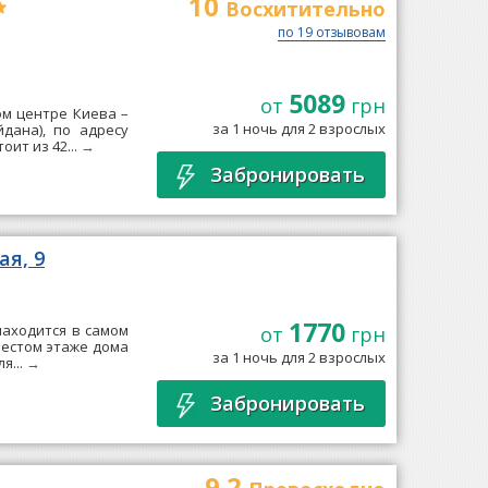
10
Восхитительно
по 19 отзывовам
5089
от
грн
ом центре Киева –
за 1 ночь для 2 взрослых
дана), по адресу
ит из 42...
→
Забронировать
ая, 9
1770
 находится в самом
от
грн
шестом этаже дома
за 1 ночь для 2 взрослых
я...
→
Забронировать
9.2