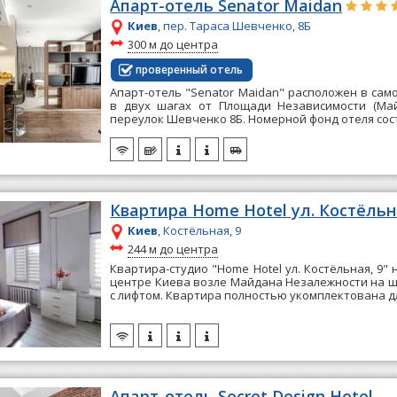
Апарт-отель Senator Maidan
Киев
, пер. Тараса Шевченко, 8Б
~
300 м до центра
проверенный отель
Апарт-отель "Senator Maidan" расположен в сам
в двух шагах от Площади Независимости (Май
переулок Шевченко 8Б. Номерной фонд отеля состо
Квартира Home Hotel ул. Костёльн
Киев
, Костёльная, 9
~
244 м до центра
Квартира-студио "Home Hotel ул. Костёльная, 9"
центре Киева возле Майдана Незалежности на 
с лифтом. Квартира полностью укомплектована дл
Апарт-отель Secret Design Hotel