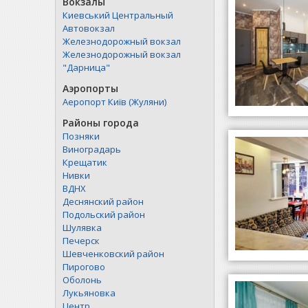
Вокзалы
Киевський Центральный
Автовокзал
Железнодорожный вокзал
Железнодорожный вокзал
"Дарница"
Аэропорты
Аеропорт Київ (Жуляни)
Районы города
Позняки
Виноградарь
Крещатик
Нивки
ВДНХ
Деснянский район
Подольский район
Шулявка
Печерск
Шевченковский район
Пирогово
Оболонь
Лукьяновка
Центр