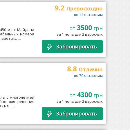
9.2
Превосходно
по 11 отзывовам
3500
от
грн
 450 м от Майдана
ртабельных номера
за 1 ночь для 2 взрослых
вается...
→
Забронировать
8.8
Отлично
по 70 отзывовам
4300
от
грн
ель с многолетней
за 1 ночь для 2 взрослых
обно для решения
- на...
→
Забронировать