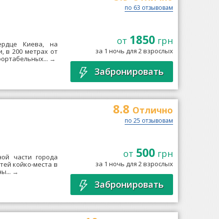
по 63 отзывовам
1850
от
грн
ердце Киева, на
за 1 ночь для 2 взрослых
, в 200 метрах от
фортабельных...
→
Забронировать
8.8
Отлично
по 25 отзывовам
500
от
грн
ной части города
за 1 ночь для 2 взрослых
стей койко-места в
ы...
→
Забронировать