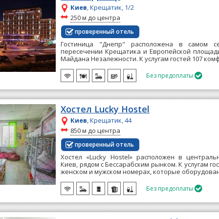
Киев
, Крещатик, 1/2
~
250 м до центра
проверенный отель
Гостиница "Днепр" расположена в самом с
пересечении Крещатика и Европейской площади
Майдана Незалежности. К услугам гостей 107 ком
Без предоплаты

Хостел Lucky Hostel
Киев
, Крещатик, 44
~
850 м до центра
проверенный отель
Хостел «Lucky Hostel» расположен в централь
Киев, рядом с Бессарабским рынком. К услугам го
женском и мужском номерах, которые оборудован
Без предоплаты
