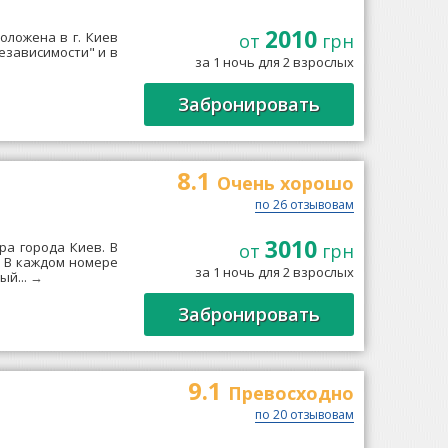
2010
положена в г. Киев
от
грн
езависимости" и в
за 1 ночь для 2 взрослых
Забронировать
8.1
Очень xорошо
по 26 отзывовам
3010
ра города Киев. В
от
грн
. В каждом номере
за 1 ночь для 2 взрослых
ый...
→
Забронировать
9.1
Превосходно
по 20 отзывовам