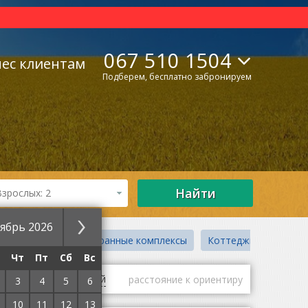
067 510 1504
нес клиентам
Подберем, бесплатно забронируем
Найти
Взрослых: 2
ябрь 2026
Гостинично-ресторанные комплексы
Коттеджи
Чт
Пт
Сб
Вс
гие
оценки гостей
расстояние к ориентиру
3
4
5
6
10
11
12
13