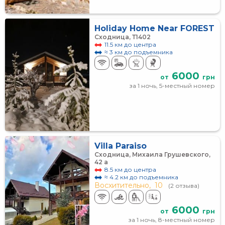
Holiday Home Near FOREST
Сходница, Т1402
11.5 км до центра
≈ 3 км до подъемника
6000
от
грн
за 1 ночь, 5-местный номер
Villa Paraiso
Сходница, Михаила Грушевского,
42 а
8.5 км до центра
≈ 4.2 км до подъемника
Восхитительно,
10
(2 отзыва)
6000
от
грн
за 1 ночь, 8-местный номер