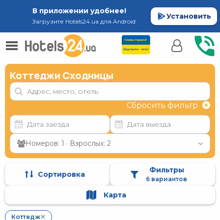
В приложении удобнее!
Установить
Загрузите Hotels24.ua для Android
Коттеджи Сходницы
Сбросить фильтр
Номеров: 1 · Взрослых: 2
Фильтры
Сортировка
6 вариантов
Карта
Коттедж
✕