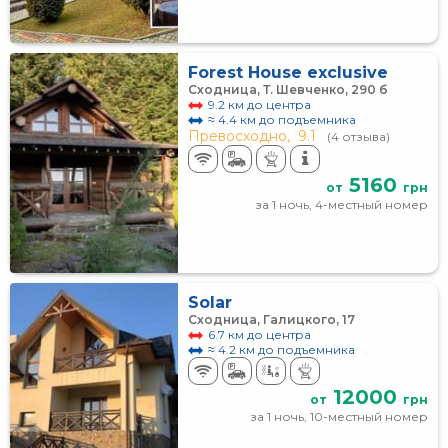
Forest House exclusive
Сходница, Т. Шевченко, 290 б
9.2 км до центра
≈ 4.4 км до подъемника
Превосходно,
9.1
(4 отзыва)
5160
от
грн
за 1 ночь, 4-местный номер
Solar
Сходница, Галицкого, 17
6.7 км до центра
≈ 4.2 км до подъемника
12000
от
грн
за 1 ночь, 10-местный номер