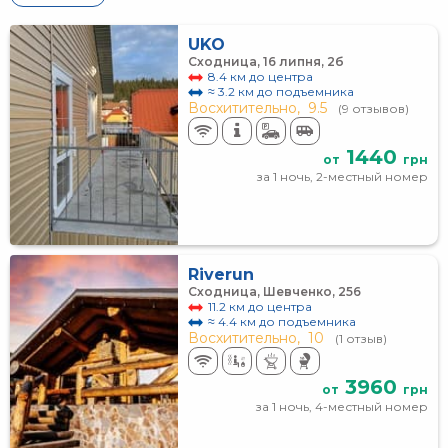
UKO
Сходница, 16 липня, 2б
8.4 км до центра
≈ 3.2 км до подъемника
Восхитительно,
9.5
(9 отзывов)
1440
от
грн
за 1 ночь, 2-местный номер
Riverun
Сходница, Шевченко, 256
11.2 км до центра
≈ 4.4 км до подъемника
Восхитительно,
10
(1 отзыв)
3960
от
грн
за 1 ночь, 4-местный номер