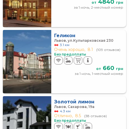
4840
от
грн
за 1 ночь, 2-местный номер
Геликон
Львов, ул.Кульпарковская 230
3.1 км
Очень хорошо,
8.1
(109 отзывов)
Без предоплаты
660
от
грн
за 1 ночь, 1-местный номер
Золотой лимон
Львов, Сахарова, 19а
4.3 км
Отлично,
8.5
(38 отзывов)
Без предоплаты