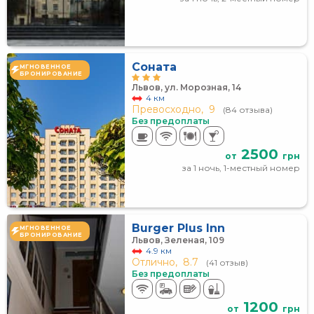
Соната
МГНОВЕННОЕ
БРОНИРОВАНИЕ
Львов, ул. Морозная, 14
4 км
Превосходно,
9
(84 отзыва)
Без предоплаты
2500
от
грн
за 1 ночь, 1-местный номер
Burger Plus Inn
МГНОВЕННОЕ
БРОНИРОВАНИЕ
Львов, Зеленая, 109
4.9 км
Отлично,
8.7
(41 отзыв)
Без предоплаты
1200
от
грн