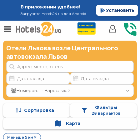
В приложении удобнее!
Установить
Загрузите Hotels24.ua для Android
Отели Львова возле Центрального
автовокзала Львов
Номеров: 1 · Взрослых: 2
Фильтры
Сортировка
28 вариантов
Карта
Меньше 5 км
✕