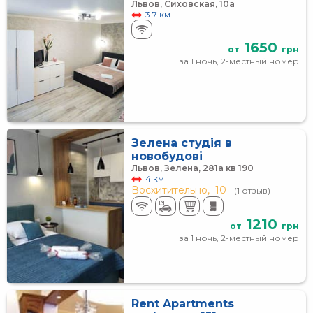
Львов, Сиховская, 10а
3.7 км
1650
от
грн
за 1 ночь, 2-местный номер
Зелена студія в
новобудові
Львов, Зелена, 281а кв 190
4 км
Восхитительно,
10
(1 отзыв)
1210
от
грн
за 1 ночь, 2-местный номер
Rent Apartments