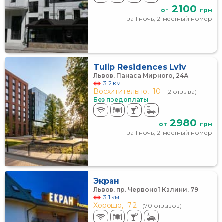
2100
от
грн
за 1 ночь, 2-местный номер
Tulip Residences Lviv
Львов, Панаса Мирного, 24А
3.2 км
Восхитительно,
10
(2 отзыва)
Без предоплаты
2980
от
грн
за 1 ночь, 2-местный номер
Экран
Львов, пр. Червоної Калини, 79
3.1 км
Хорошо,
7.2
(70 отзывов)