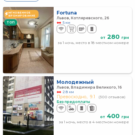
Fortuna
МГНОВЕННОЕ
БРОНИРОВАНИЕ
Львов, Котляревского, 26
5 км
TOП
280
от
грн
за 1 ночь, место в 18-местном номере
Молодежный
Львов, Владимира Великого, 16
2.8 км
Превосходно,
9.1
(300 отзывов)
Без предоплаты
400
от
грн
за 1 ночь, место в 4-местном номере