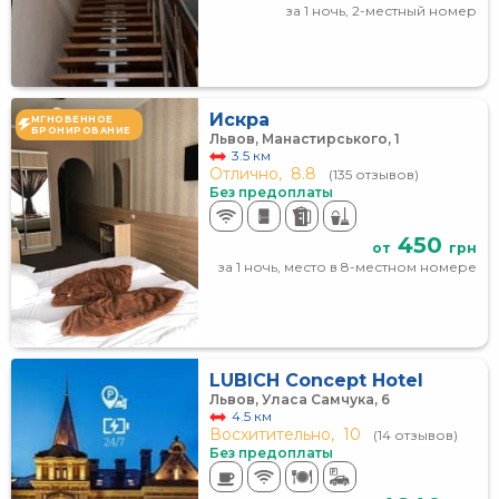
за 1 ночь, 2-местный номер
Искра
МГНОВЕННОЕ
БРОНИРОВАНИЕ
Львов, Манастирського, 1
3.5 км
Отлично,
8.8
(135 отзывов)
Без предоплаты
450
от
грн
за 1 ночь, место в 8-местном номере
LUBICH Concept Hotel
Львов, Уласа Самчука, 6
4.5 км
Восхитительно,
10
(14 отзывов)
Без предоплаты