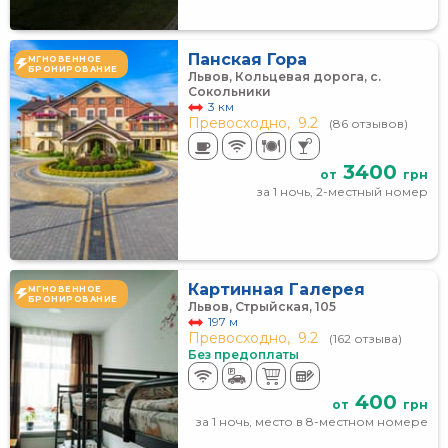
Панская Гора
МГНОВЕННОЕ
БРОНИРОВАНИЕ
Львов, Кольцевая дорога, с.
Сокольники
3 км
Превосходно,
9.2
(86 отзывов)
3400
от
грн
за 1 ночь, 2-местный номер
Картинная Галерея
МГНОВЕННОЕ
БРОНИРОВАНИЕ
Львов, Стрыйская, 105
197 м
Превосходно,
9.2
(162 отзыва)
Без предоплаты
400
от
грн
за 1 ночь, место в 8-местном номере