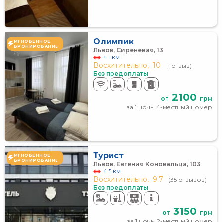
Олимпик
МГНОВЕННОЕ
БРОНИРОВАНИЕ
Львов, Сиреневая, 13
4.1 км
Восхитительно,
10
(1 отзыв)
Без предоплаты
2100
от
грн
за 1 ночь, 4-местный номер
Турист
МГНОВЕННОЕ
БРОНИРОВАНИЕ
Львов, Евгения Коновальца, 103
4.5 км
Восхитительно,
9.7
(35 отзывов)
Без предоплаты
3150
от
грн
за 1 ночь, 2-местный номер