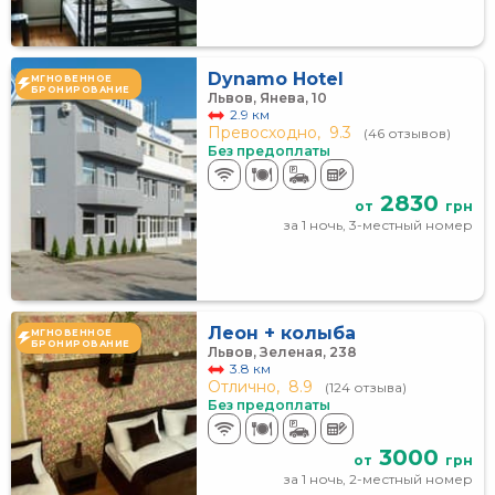
Dynamo Hotel
МГНОВЕННОЕ
БРОНИРОВАНИЕ
Львов, Янева, 10
2.9 км
Превосходно,
9.3
(46 отзывов)
Без предоплаты
2830
от
грн
за 1 ночь, 3-местный номер
Леон + колыба
МГНОВЕННОЕ
БРОНИРОВАНИЕ
Львов, Зеленая, 238
3.8 км
Отлично,
8.9
(124 отзыва)
Без предоплаты
3000
от
грн
за 1 ночь, 2-местный номер