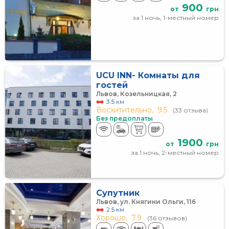
900
от
грн
за 1 ночь, 1-местный номер
UCU INN- Комнаты для
гостей
Львов, Козельницкая, 2
3.5 км
Восхитительно,
9.5
(33 отзыва)
Без предоплаты
1900
от
грн
за 1 ночь, 2-местный номер
Супутник
Львов, ул. Княгини Ольги, 116
2.5 км
Хорошо,
7.9
(36 отзывов)