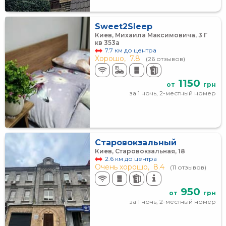
Sweet2Sleep
Киев, Михаила Максимовича, 3 Г
кв 353a
7.7 км до центра
Хорошо,
7.8
(26 отзывов)
1150
от
грн
за 1 ночь, 2-местный номер
Старовокзальный
Киев, Старовокзальная, 18
2.6 км до центра
Очень хорошо,
8.4
(11 отзывов)
950
от
грн
за 1 ночь, 2-местный номер