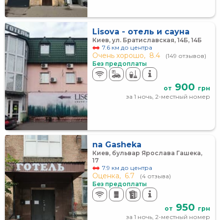
Lisova - отель и сауна
Киев, ул. Братиславская, 14Б, 14Б
7.6 км до центра
Очень хорошо,
8.4
(149 отзывов)
Без предоплаты
900
от
грн
за 1 ночь, 2-местный номер
na Gasheka
Киев, бульвар Ярослава Гашека,
17
7.9 км до центра
Оценка,
6.7
(4 отзыва)
Без предоплаты
950
от
грн
за 1 ночь, 2-местный номер