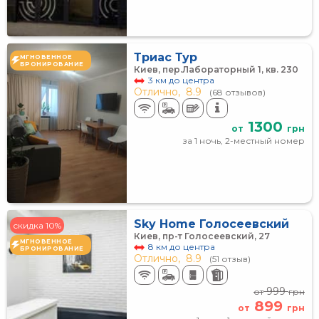
Триас Тур
МГНОВЕННОЕ
БРОНИРОВАНИЕ
Киев, пер.Лабораторный 1, кв. 230
3 км до центра
Отлично,
8.9
(68 отзывов)
1300
от
грн
за 1 ночь, 2-местный номер
Sky Home Голосеевский
скидка 10%
Киев, пр-т Голосеевский, 27
МГНОВЕННОЕ
8 км до центра
БРОНИРОВАНИЕ
Отлично,
8.9
(51 отзыв)
999
от
грн
899
от
грн