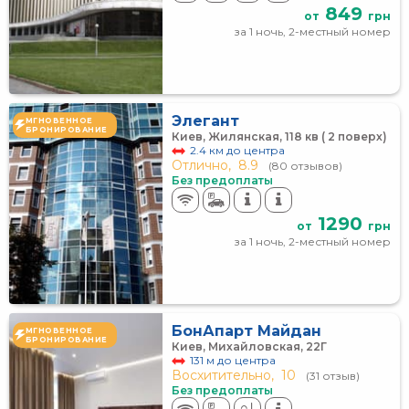
849
от
грн
за 1 ночь, 2-местный номер
Элегант
МГНОВЕННОЕ
БРОНИРОВАНИЕ
Киев, Жилянская, 118 кв ( 2 поверх)
2.4 км до центра
Отлично,
8.9
(80 отзывов)
Без предоплаты
1290
от
грн
за 1 ночь, 2-местный номер
БонАпарт Майдан
МГНОВЕННОЕ
БРОНИРОВАНИЕ
Киев, Михайловская, 22Г
131 м до центра
Восхитительно,
10
(31 отзыв)
Без предоплаты