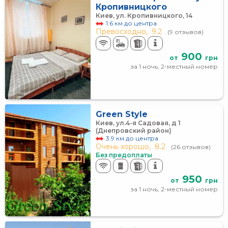
Кропивницкого
Киев, ул. Кропивницкого, 14
1.6 км до центра
Превосходно,
9.2
(9 отзывов)
900
от
грн
за 1 ночь, 2-местный номер
Green Style
Киев, ул.4-я Садовая, д 1
(Днепровский район)
3.9 км до центра
Очень хорошо,
8.2
(26 отзывов)
Без предоплаты
950
от
грн
за 1 ночь, 2-местный номер