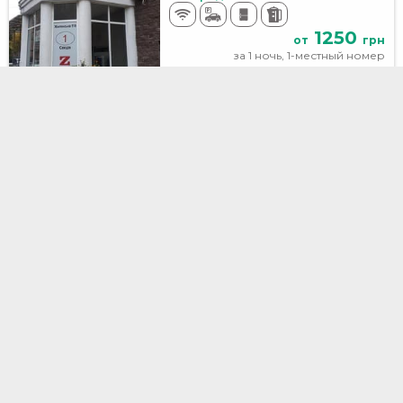
1250
от
грн
за 1 ночь, 1-местный номер
M24
Киев, Михайловская, 24/11В
69 м до центра
Без предоплаты
1000
от
грн
за 1 ночь, место в 4-местном номере
Бесплатно подберем и забронируем вам
жилье по телефону
(с 8:00 до 24:00)