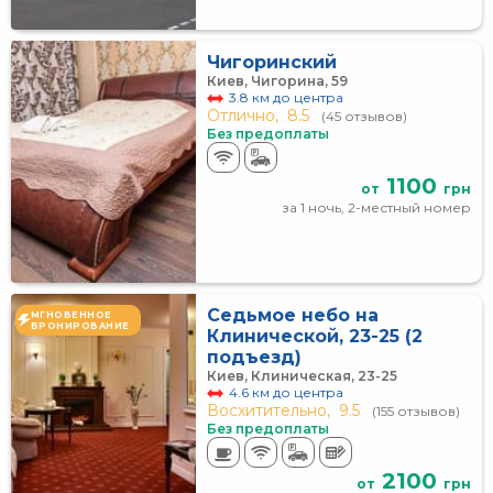
Чигоринский
Киев, Чигорина, 59
3.8 км до центра
Отлично,
8.5
(45 отзывов)
Без предоплаты
1100
от
грн
за 1 ночь, 2-местный номер
Седьмое небо на
МГНОВЕННОЕ
БРОНИРОВАНИЕ
Клинической, 23-25 (2
подъезд)
Киев, Клиническая, 23-25
4.6 км до центра
Восхитительно,
9.5
(155 отзывов)
Без предоплаты
2100
от
грн