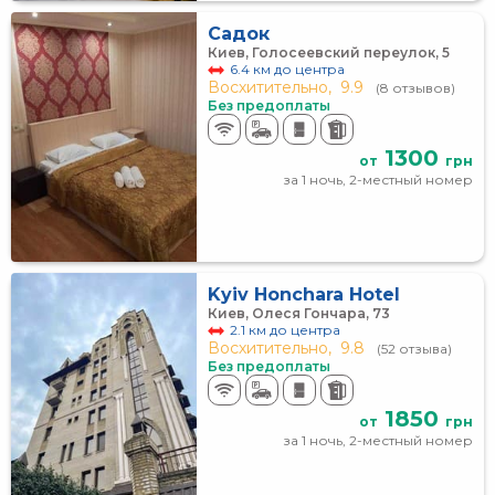
Садок
Киев, Голосеевский переулок, 5
6.4 км до центра
Восхитительно,
9.9
(8 отзывов)
Без предоплаты
1300
от
грн
за 1 ночь, 2-местный номер
Kyiv Honchara Hotel
Киев, Олеся Гончара, 73
2.1 км до центра
Восхитительно,
9.8
(52 отзыва)
Без предоплаты
1850
от
грн
за 1 ночь, 2-местный номер