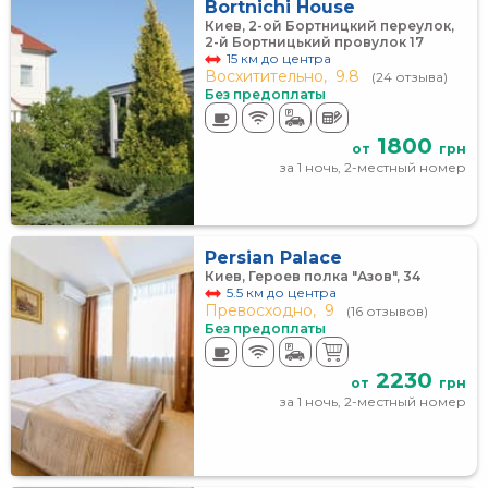
Bortnichi House
Киев, 2-ой Бортницкий переулок,
2-й Бортницький провулок 17
15 км до центра
Восхитительно,
9.8
(24 отзыва)
Без предоплаты
1800
от
грн
за 1 ночь, 2-местный номер
Persian Palace
Киев, Героев полка "Азов", 34
5.5 км до центра
Превосходно,
9
(16 отзывов)
Без предоплаты
2230
от
грн
за 1 ночь, 2-местный номер