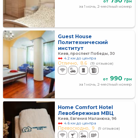
750
от
грн
за 1 ночь, 2-местный номер
Guest House
Политехнический
институт
Киев, проспект Победы, 30
4.2 км до центра
Отлично,
8.6
(19 отзывов)
990
от
грн
за 1 ночь, 2-местный номер
Home Comfort Hotel
Левобережная МВЦ
Киев, Евгения Маланюка, 96
4.6 км до центра
Превосходно,
9
(9 отзывов)