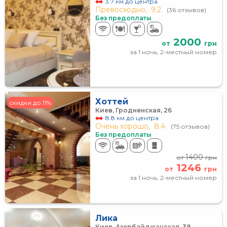
3.7 км до центра
Превосходно,
9.2
(36 отзывов)
Без предоплаты
2000
от
грн
за 1 ночь, 2-местный номер
Хоттей
скидки до 11%
Киев, Гродненская, 26
8.8 км до центра
Очень хорошо,
8.4
(75 отзывов)
Без предоплаты
1400
от
грн
1246
от
грн
за 1 ночь, 2-местный номер
Лика
Киев, Азербайджанская, 38