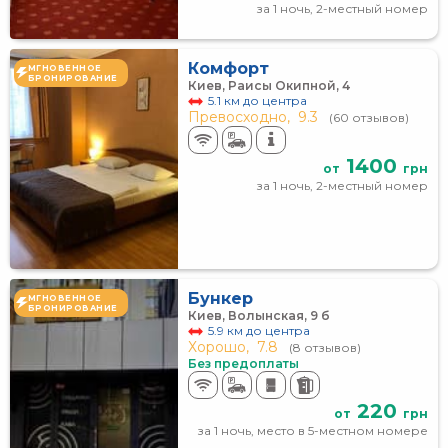
за 1 ночь, 2-местный номер
Комфорт
МГНОВЕННОЕ
БРОНИРОВАНИЕ
Киев, Раисы Окипной, 4
5.1 км до центра
Превосходно,
9.3
(60 отзывов)
1400
от
грн
за 1 ночь, 2-местный номер
Бункер
МГНОВЕННОЕ
БРОНИРОВАНИЕ
Киев, Волынская, 9 б
5.9 км до центра
Хорошо,
7.8
(8 отзывов)
Без предоплаты
220
от
грн
за 1 ночь, место в 5-местном номере