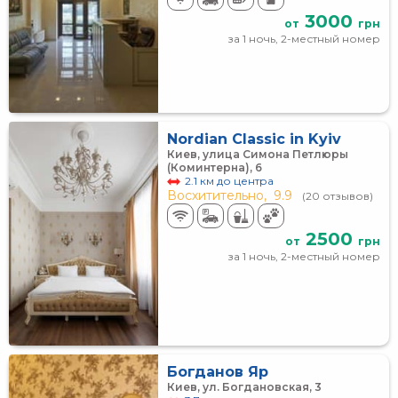
3000
от
грн
за 1 ночь, 2-местный номер
Nordian Classic in Kyiv
Киев, улица Симона Петлюры
(Коминтерна), 6
2.1 км до центра
Восхитительно,
9.9
(20 отзывов)
2500
от
грн
за 1 ночь, 2-местный номер
Богданов Яр
Киев, ул. Богдановская, 3