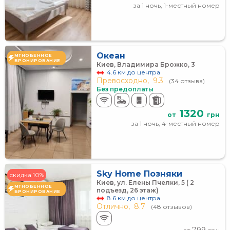
за 1 ночь, 1-местный номер
Океан
МГНОВЕННОЕ
БРОНИРОВАНИЕ
Киев, Владимира Брожко, 3
4.6 км до центра
Превосходно,
9.3
(34 отзыва)
Без предоплаты
1320
от
грн
за 1 ночь, 4-местный номер
Sky Home Позняки
скидка 10%
Киев, ул. Елены Пчелки, 5 ( 2
МГНОВЕННОЕ
подъезд, 26 этаж)
БРОНИРОВАНИЕ
8.6 км до центра
Отлично,
8.7
(48 отзывов)