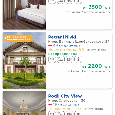
3500
от
грн
за 1 ночь, 2-местный номер
Petrani Nivki
МГНОВЕННОЕ
БРОНИРОВАНИЕ
Киев, Даниила Щербаковского, 24
8.4 км до центра
Восхитительно,
9.9
(8 отзывов)
Без предоплаты
2200
от
грн
за 1 ночь, 1-местный номер
Podil City View
Киев, Олеговская, 30
1.9 км до центра
Превосходно,
9.3
(8 отзывов)