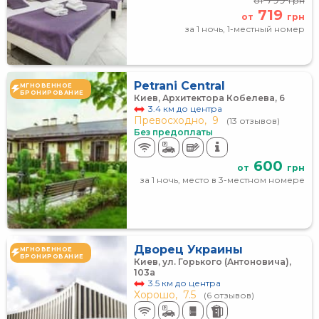
799
от
грн
719
от
грн
за 1 ночь, 1-местный номер
Petrani Central
МГНОВЕННОЕ
БРОНИРОВАНИЕ
Киев, Архитектора Кобелева, 6
3.4 км до центра
Превосходно,
9
(13 отзывов)
Без предоплаты
600
от
грн
за 1 ночь, место в 3-местном номере
Дворец Украины
МГНОВЕННОЕ
БРОНИРОВАНИЕ
Киев, ул. Горького (Антоновича),
103а
3.5 км до центра
Хорошо,
7.5
(6 отзывов)