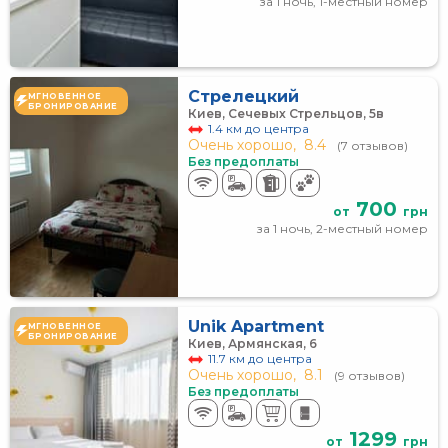
за 1 ночь, 1-местный номер
Стрелецкий
МГНОВЕННОЕ
БРОНИРОВАНИЕ
Киев, Сечевых Стрельцов, 5в
1.4 км до центра
Очень хорошо,
8.4
(7 отзывов)
Без предоплаты
700
от
грн
за 1 ночь, 2-местный номер
Unik Apartment
МГНОВЕННОЕ
БРОНИРОВАНИЕ
Киев, Армянская, 6
11.7 км до центра
Очень хорошо,
8.1
(9 отзывов)
Без предоплаты
1299
от
грн