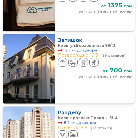
1375
от
грн
за 1 ночь, 2-местный номер
Затишок
Киев, ул.Верховинная 99/13
12.3 км до центра
Превосходно,
9.3
(99 отзывов)
700
от
грн
за 1 ночь, 2-местный номер
Рандеву
Киев, проспект Правды, 31-А
8.2 км до центра
Отлично,
8.8
(33 отзыва)