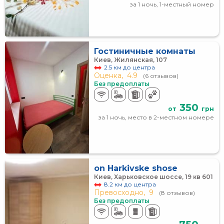
за 1 ночь, 1-местный номер
Гостиничные комнаты
Киев, Жилянская, 107
2.5 км до центра
Оценка,
4.9
(6 отзывов)
Без предоплаты
350
от
грн
за 1 ночь, место в 2-местном номере
on Harkivske shose
Киев, Харьковское шоссе, 19 кв 601
8.2 км до центра
Превосходно,
9
(8 отзывов)
Без предоплаты