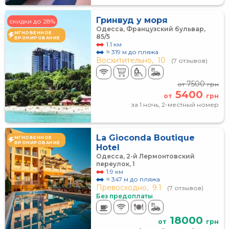
Гринвуд у моря
скидки до 28%
Одесса, Французский бульвар,
МГНОВЕННОЕ
85/5
БРОНИРОВАНИЕ
1.1 км
≈ 319 м до пляжа
Восхитительно,
10
(7 отзывов)
7500
от
грн
5400
от
грн
за 1 ночь, 2-местный номер
La Gioconda Boutique
МГНОВЕННОЕ
БРОНИРОВАНИЕ
Hotel
Одесса, 2-й Лермонтовский
переулок, 1
1.9 км
≈ 347 м до пляжа
Превосходно,
9.1
(7 отзывов)
Без предоплаты
18000
от
грн