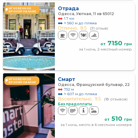
Отрада
МГНОВЕННОЕ
БРОНИРОВАНИЕ
Одесса, Уютная, 11 кв 65012
1.7 км
≈ 560 м до пляжа
Отлично,
8.5
(31 отзыв)
7150
от
грн
за 1 ночь, 2-местный номер
Смарт
МГНОВЕННОЕ
БРОНИРОВАНИЕ
Одесса, Французский бульвар, 22
752 м
≈ 607 м до пляжа
Восхитительно,
9.5
(18 отзывов)
Без предоплаты
510
от
грн
за 1 ночь, место в 6-местном номере