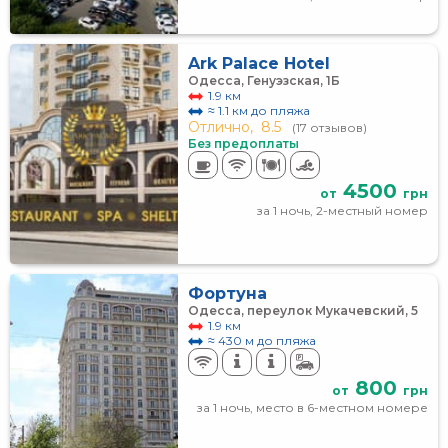
Ark Palace Hotel
Одесса, Генуэзская, 1Б
1.9 км
≈ 1.1 км до пляжа
Отлично,
8.5
(17 отзывов)
Без предоплаты
4500
от
грн
за 1 ночь, 2-местный номер
Фортуна
Одесса, переулок Мукачевский, 5
1.9 км
≈ 430 м до пляжа
800
от
грн
за 1 ночь, место в 6-местном номере