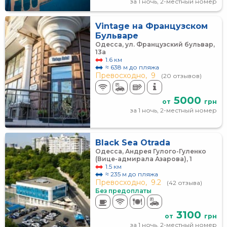
за 1 ночь, 2-местный номер
Vintage на Французском
Бульваре
Одесса, ул. Французский бульвар,
13а
1.6 км
≈ 638 м до пляжа
Превосходно,
9
(20 отзывов)
5000
от
грн
за 1 ночь, 2-местный номер
Black Sea Otrada
Одесса, Андрея Гулого-Гуленко
(Вице-адмирала Азарова), 1
1.5 км
≈ 235 м до пляжа
Превосходно,
9.2
(42 отзыва)
Без предоплаты
3100
от
грн
за 1 ночь, 2-местный номер