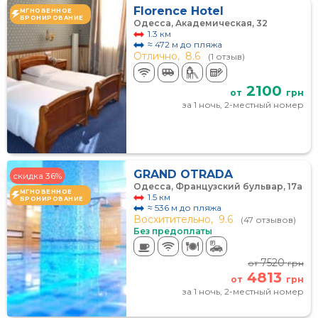
Florence Hotel
МГНОВЕННОЕ
БРОНИРОВАНИЕ
Одесса, Академическая, 32
1.3 км
≈ 472 м до пляжа
Отлично,
8.6
(1 отзыв)
2100
от
грн
за 1 ночь, 2-местный номер
GRAND OTRADA
скидка 36%
Одесса, Французский бульвар, 17а
МГНОВЕННОЕ
1.5 км
БРОНИРОВАНИЕ
≈ 536 м до пляжа
Восхитительно,
9.6
(47 отзывов)
Без предоплаты
7520
от
грн
4813
от
грн
за 1 ночь, 2-местный номер