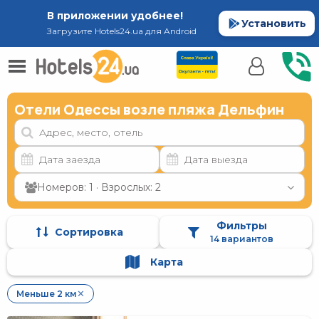
В приложении удобнее!
Установить
Загрузите Hotels24.ua для Android
Отели Одессы возле пляжа Дельфин
Номеров: 1 · Взрослых: 2
Фильтры
Сортировка
14 вариантов
Карта
Меньше 2 км
✕