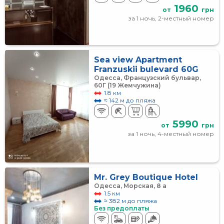
1960
от
грн
за 1 ночь, 2-местный номер
Sea view Apartment
Franzuskii bulevard 60G
Одесса, Французский бульвар,
60Г (19 Жемчужина)
1.8 км
≈ 142 м до пляжа
5990
от
грн
за 1 ночь, 4-местный номер
Mr. Grey Boutique Hotel
Одесса, Морская, 8 а
1.5 км
≈ 382 м до пляжа
Без предоплаты