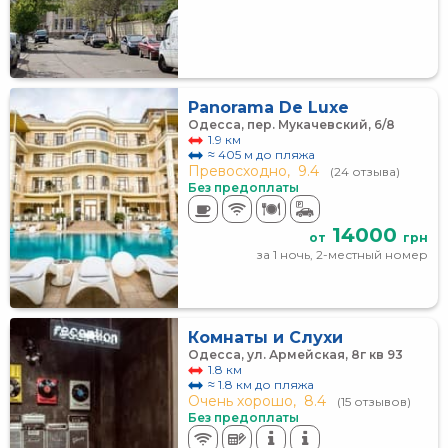
Panorama De Luxe
Одесса, пер. Мукачевский, 6/8
1.9 км
≈ 405 м до пляжа
Превосходно,
9.4
(24 отзыва)
Без предоплаты
14000
от
грн
за 1 ночь, 2-местный номер
Комнаты и Слухи
Одесса, ул. Армейская, 8г кв 93
1.8 км
≈ 1.8 км до пляжа
Очень хорошо,
8.4
(15 отзывов)
Без предоплаты