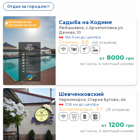
Отдых за городом
✕
Садыба на Кодиме
МГНОВЕННОЕ
БРОНИРОВАНИЕ
Любашевка, с.Арчепитовка ул.
Дачная, 10
164.5 км до центра
Отлично,
8.8
(45 отзывов)
8000
от
грн
за 1 ночь, 4-местный номер
Шевченковский
Черноморск, Старое Бугово, 44
21.8 км до центра
Восхитительно,
9.7
(13 отзывов)
1200
от
грн
за 1 ночь, 2-местный номер