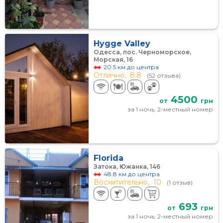
Hygge Valley
Одесса, пос. Черноморское,
Морская, 16
20.5 км до центра
Отлично,
8.8
(52 отзыва)
4500
от
грн
за 1 ночь, 2-местный номер
Florida
Затока, Южанка, 146
48.8 км до центра
Восхитительно,
10
(1 отзыв)
693
от
грн
за 1 ночь, 2-местный номер