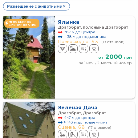
Размещение с животными
✕
Ялынка
МГНОВЕННОЕ
БРОНИРОВАНИЕ
Драгобрат, полонына Драгобрат
787 м до центра
≈ 38 м до подъемника
Превосходно,
9.3
(19 отзывов)
2000
от
грн
за 1 ночь, 2-местный номер
Зеленая Дача
Драгобрат, Драгобрат
447 м до центра
≈ 143 м до подъемника
Оценка,
6.8
(17 отзывов)