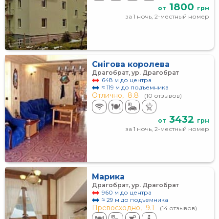
1800
от
грн
за 1 ночь, 2-местный номер
Снігова королева
Драгобрат, ур. Драгобрат
648 м до центра
≈ 119 м до подъемника
Отлично,
8.8
(10 отзывов)
3432
от
грн
за 1 ночь, 2-местный номер
Марика
Драгобрат, ур. Драгобрат
960 м до центра
≈ 29 м до подъемника
Превосходно,
9.1
(14 отзывов)