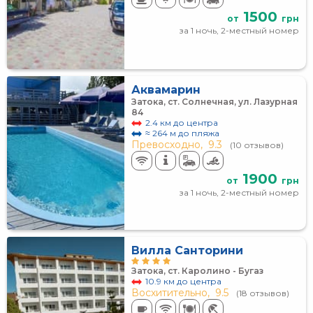
1500
от
грн
за 1 ночь, 2-местный номер
Аквамарин
Затока, ст. Солнечная, ул. Лазурная
84
2.4 км до центра
≈ 264 м до пляжа
Превосходно,
9.3
(10 отзывов)
1900
от
грн
за 1 ночь, 2-местный номер
Вилла Санторини
Затока, ст. Каролино - Бугаз
10.9 км до центра
Восхитительно,
9.5
(18 отзывов)