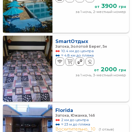
3900
от
грн
за 1 ночь, 2-местный номер
SmartОтдых
Затока, Золотой Берег, 5н
10.4 км до центра
≈ 4.8 км до пляжа
2000
от
грн
за 1 ночь, 3-местный номер
Florida
Затока, Южанка, 146
2 км до центра
≈ 23 м до пляжа
Восхитительно,
10
(1 отзыв)