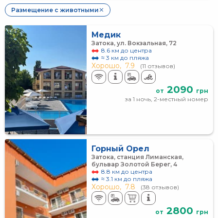
Размещение с животными
✕
Медик
Затока, ул. Вокзальная, 72
8.6 км до центра
≈ 3 км до пляжа
Хорошо,
7.9
(11 отзывов)
2090
от
грн
за 1 ночь, 2-местный номер
Горный Орел
Затока, станция Лиманская,
бульвар Золотой Берег, 4
8.8 км до центра
≈ 3.1 км до пляжа
Хорошо,
7.8
(38 отзывов)
2800
от
грн