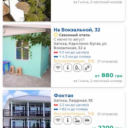
за 1 ночь, 2-местный номер
На Вокзальной, 32
Сезонный отель
С июня по август
Затока, Каролино-Бугаз, ул.
Вокзальная, 32 а
9.9 км до центра
≈ 4.3 км до пляжа
Восхитительно,
9.8
(7 отзывов)
880
от
грн
за 1 ночь, 2-местный номер
Фонтан
Затока, Лазурная, 95
2.2 км до центра
≈ 82 м до пляжа
Восхитительно,
9.8
(9 отзывов)
2200