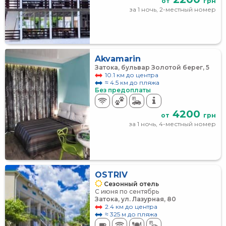
от
грн
за 1 ночь, 2-местный номер
Akvamarin
Затока, бульвар Золотой берег, 5
10.1 км до центра
≈ 4.5 км до пляжа
Без предоплаты
4200
от
грн
за 1 ночь, 4-местный номер
OSTRIV
Сезонный отель
С июня по сентябрь
Затока, ул. Лазурная, 80
2.4 км до центра
≈ 325 м до пляжа