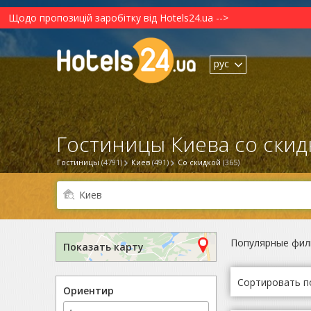
Щодо пропозицій заробітку від Hotels24.ua -->
рус
Гостиницы Киева со скид
Гостиницы
(4791)
Киев
(491)
Со скидкой
(365)
Популярные фил
Показать карту
Сортировать п
Ориентир