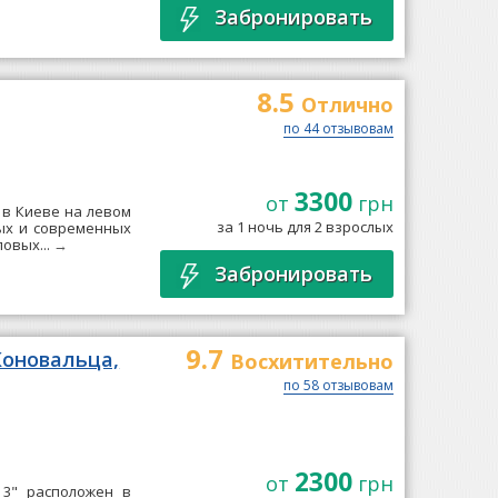
Забронировать
8.5
Отлично
по 44 отзывовам
3300
от
грн
 в Киеве на левом
за 1 ночь для 2 взрослых
ных и современных
овых...
→
Забронировать
9.7
Коновальца,
Восхитительно
по 58 отзывовам
2300
от
грн
 3" расположен в