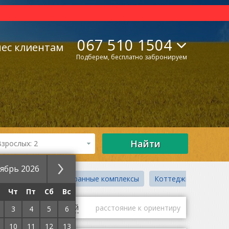
067 510 1504
нес клиентам
Подберем, бесплатно забронируем
Найти
Взрослых: 2
ябрь 2026
Гостинично-ресторанные комплексы
Коттеджи
Чт
Пт
Сб
Вс
гие
оценки гостей
расстояние к ориентиру
3
4
5
6
10
11
12
13