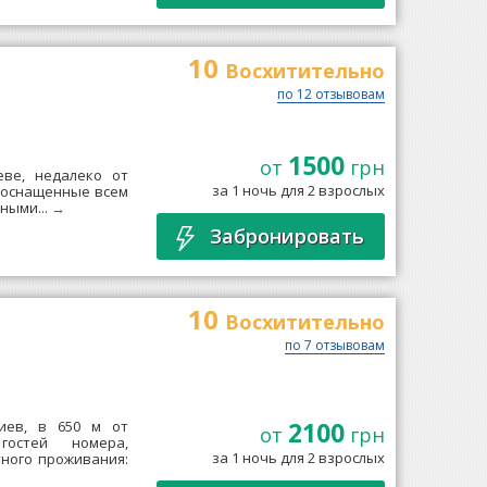
10
Восхитительно
по 12 отзывовам
1500
от
грн
иеве, недалеко от
за 1 ночь для 2 взрослых
, оснащенные всем
ными...
→
Забронировать
10
Восхитительно
по 7 отзывовам
2100
Киев, в 650 м от
от
грн
гостей номера,
за 1 ночь для 2 взрослых
ного проживания: