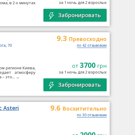
за 1 ночь для 2 взрослых
ома, в 2-х минутах
Забронировать
9.3
Превосходно
га, 70
по 42 отзывовам
3700
от
грн
ом регионе Киева,
за 1 ночь для 2 взрослых
едает атмосферу
– это...
→
Забронировать
9.6
 Asteri
Восхитительно
по 30 отзывовам
2000