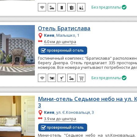
Без предоплаты

Отель Братислава
Киев
, Малышко, 1
~
6.0 км до центра
проверенный отель
Гостиничный комплекс "Братислава" расположен
берегу Днепра. Отель предлагает 335 простор
номеров. Все номера учитывают потребности дел
Без предоплаты

Мини-отель Седьмое небо на ул. 
3
Киев
, ул. Є.Коновальця, 3
~
3.9 км до центра
проверенный отель
Мини-отель "Седьмое небо на ул.Коновальца,