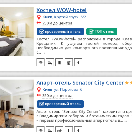
Хостел WOW-hotel
Киев
, Крутой спуск, 6/2
~
750 м до центра
проверенный отель
ТОП отель
Хостел «WOW-hotel» расположен в городе Киев,
Крещатик. К услугам гостей номера, обо
необходимым для комфортного проживания: уд
с...
→
Апарт-отель Senator City Center
Киев
, ул. Пирогова, 6
~
350 м до центра
проверенный отель
Апарт-отель "Senator City Center" находится в ц
с Владимирским собором и ботаническим садом. S
– первый профессиональный апарт-отель в...
→