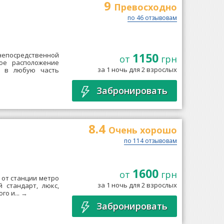
9
Превосходно
по 46 отзывовам
1150
епосредственной
от
грн
ое расположение
за 1 ночь для 2 взрослых
я в любую часть
Забронировать
8.4
Очень xорошо
по 114 отзывовам
1600
от
грн
м от станции метро
за 1 ночь для 2 взрослых
й стандарт, люкс,
о и...
→
Забронировать