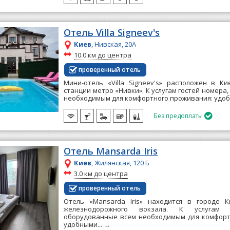
Отель Villa Signeev's
Киев
, Нивская, 20A
~
10.0 км до центра
проверенный отель
Мини-отель «Villa Signeev's» расположен в К
станции метро «Нивки». К услугам гостей номера
необходимым для комфортного проживания: удоб
Без предоплаты

Отель Mansarda Iris
Киев
, Жилянская, 120 Б
~
3.0 км до центра
проверенный отель
Отель «Mansarda Iris» находится в городе 
железнодорожного вокзала. К услугам 
оборудованные всем необходимым для комфорт
удобными...
→