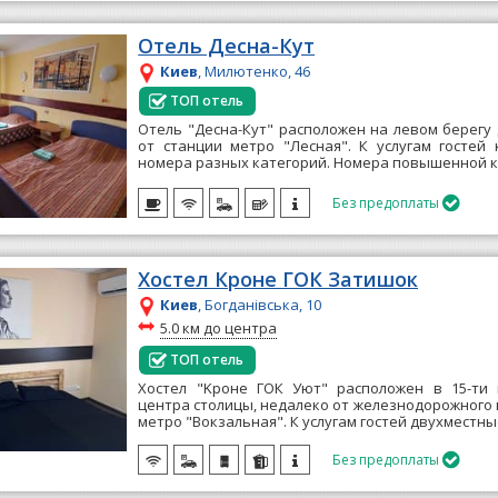
Отель Десна-Кут
Киев
, Милютенко, 46
ТОП отель
Отель "Десна-Кут" расположен на левом берегу
от станции метро "Лесная". К услугам гостей
номера разных категорий. Номера повышенной к
Без предоплаты

Хостел Кроне ГОК Затишок
Киев
, Богданівська, 10
~
5.0 км до центра
ТОП отель
Хостел "Kроне ГОК Уют" расположен в 15-ти
центра столицы, недалеко от железнодорожного 
метро "Вокзальная". К услугам гостей двухместные
Без предоплаты
