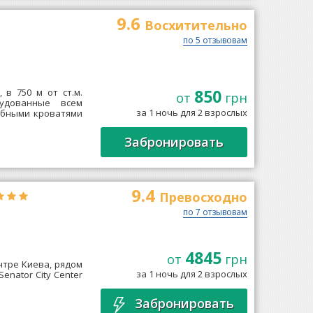
9.6
Восхитительно
по 5 отзывовам
850
 в 750 м от ст.м.
от
грн
рудованные всем
за 1 ночь для 2 взрослых
обными кроватями
Забронировать
9.4
Превосходно
по 7 отзывовам
4845
от
грн
ентре Киева, рядом
за 1 ночь для 2 взрослых
enator City Center
Забронировать