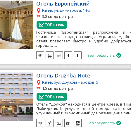
Отель Европейский
Киев
, ул. Димитрова, 14-а
~
3.8 км до центра
ТОП отель
Гостиница "Европейская" расположена в н
близости от сердца столицы Украины. Удобн
отеля позволяет быстро и удобно добратьс
города....
→
Без предоплаты

Отель Druzhba Hotel
Киев
, бул. Дружбы Народов, 5
~
1.5 км до центра
ТОП отель
Отель "Дружба" находится в центре Киева, в 1 к
Лыбидская. К услугам гостей номера категори
улучшенный и экономичный для размещения одног
Без предоплаты
