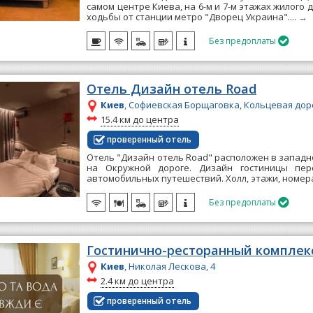
самом центре Киева, на 6-м и 7-м этажах жилого д
ходьбы от станции метро "Дворец Украина"....
→
Без предоплаты

Отель Дизайн отель Road
Киев
, Софиевская Борщаговка, Кольцевая доро
~
15.4 км до центра
проверенный отель
Отель "Дизайн отель Road" расположен в западн
на Окружной дороге. Дизайн гостиницы пер
автомобильных путешествий. Холл, этажи, номера 
Без предоплаты

Гостинично-ресторанный комплекс
Киев
, Николая Лескова, 4
~
2.4 км до центра
проверенный отель