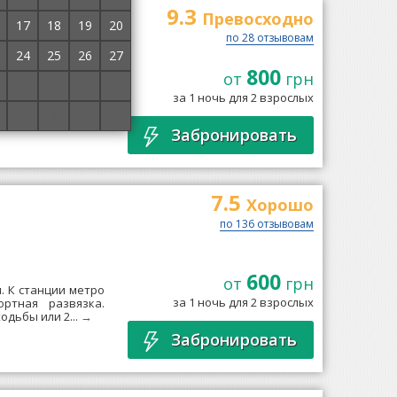
9.3
Превосходно
17
18
19
20
по 28 отзывовам
24
25
26
27
800
от
грн
ении автовокзала
1
2
3
4
ичи». Есть номера
за 1 ночь для 2 взрослых
и в...
→
8
9
10
11
Забронировать
7.5
Хорошо
по 136 отзывовам
600
от
грн
. К станции метро
за 1 ночь для 2 взрослых
ртная развязка.
одьбы или 2...
→
Забронировать