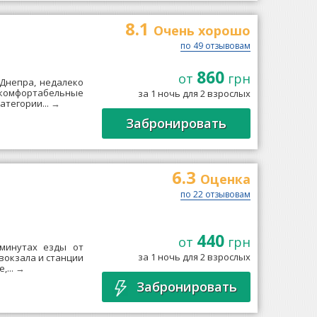
8.1
Очень xорошо
по 49 отзывовам
860
от
грн
 Днепра, недалеко
 комфортабельные
за 1 ночь для 2 взрослых
атегории...
→
Забронировать
6.3
Оценка
по 22 отзывовам
440
от
грн
 минутах езды от
за 1 ночь для 2 взрослых
вокзала и станции
,...
→
Забронировать