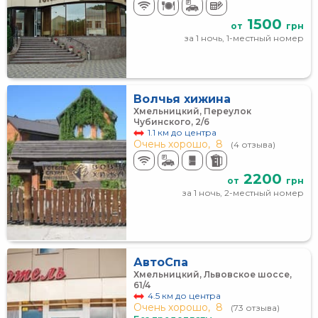
1500
от
грн
за 1 ночь, 1-местный номер
Волчья хижина
Хмельницкий, Переулок
Чубинского, 2/6
1.1 км до центра
Очень хорошо,
8
(4 отзыва)
2200
от
грн
за 1 ночь, 2-местный номер
АвтоСпа
Хмельницкий, Львовское шоссе,
61/4
4.5 км до центра
Очень хорошо,
8
(73 отзыва)