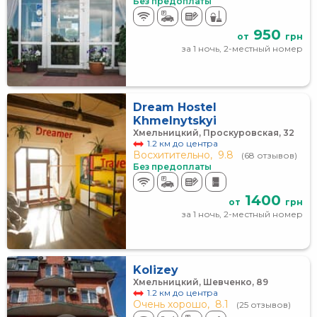
Без предоплаты
950
от
грн
за 1 ночь, 2-местный номер
Dream Hostel
Khmelnytskyi
Хмельницкий, Проскуровская, 32
1.2 км до центра
Восхитительно,
9.8
(68 отзывов)
Без предоплаты
1400
от
грн
за 1 ночь, 2-местный номер
Kolizey
Хмельницкий, Шевченко, 89
1.2 км до центра
Очень хорошо,
8.1
(25 отзывов)