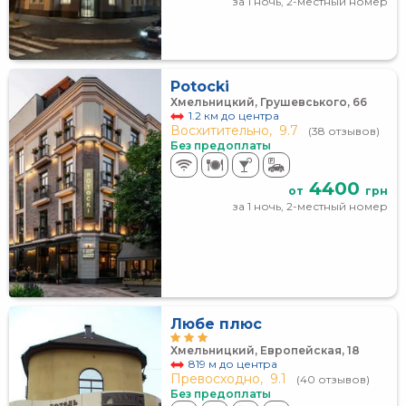
за 1 ночь, 2-местный номер
Potocki
Хмельницкий, Грушевського, 66
1.2 км до центра
Восхитительно,
9.7
(38 отзывов)
Без предоплаты
4400
от
грн
за 1 ночь, 2-местный номер
Любе плюс
Хмельницкий, Европейская, 18
819 м до центра
Превосходно,
9.1
(40 отзывов)
Без предоплаты