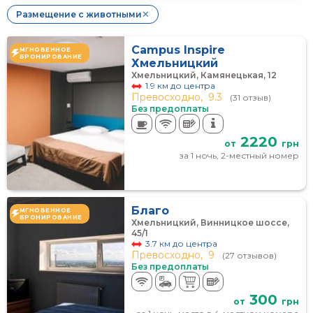
Размещение с животными
✕
Campus Inspire
МГНОВЕННОЕ
БРОНИРОВАНИЕ
Хмельницкий
Хмельницкий, Камянецькая, 12
1.9 км до центра
Превосходно,
9.3
(31 отзыв)
Без предоплаты
2220
от
грн
за 1 ночь, 2-местный номер
Благо
МГНОВЕННОЕ
БРОНИРОВАНИЕ
Хмельницкий, Винницкое шоссе,
45/1
3.7 км до центра
Превосходно,
9
(27 отзывов)
Без предоплаты
300
от
грн