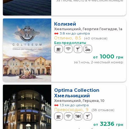
за 1 ночь, место в 4-местном номере
Колизей
Хмельницкий, Георгия Гонгадзе, 1а
3.8 км до центра
Отлично,
8.5
(40 отзывов)
Без предоплаты
1000
от
грн
за 1 ночь, 2-местный номер
Optima Collection
Хмельницкий
Хмельницкий, Герцена, 10
1.3 км до центра
Превосходно,
9
(38 отзывов)
3236
от
грн