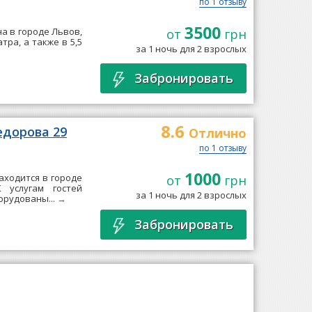
по 1 отзыву
3500
на в городе Львов,
от
грн
тра, а также в 5,5
за 1 ночь для 2 взрослых
Забронировать
8.6
едорова 29
Отлично
по 1 отзыву
1000
находится в городе
от
грн
 услугам гостей
за 1 ночь для 2 взрослых
орудованы...
→
Забронировать