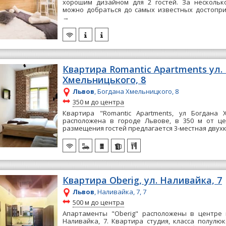
хорошим дизайном для 2 гостей. За нескольк
можно добраться до самых известных достопри
→
Квартира Romantic Apartments ул.
Хмельницького, 8
Львов
, Богдана Хмельницкого, 8
~
350 м до центра
Квартира "Romantic Apartments, ул Богдана 
расположена в городе Львове, в 350 м от це
размещения гостей предлагается 3-местная двухк
Квартира Oberig, ул. Наливайка, 7
Львов
, Наливайка, 7, 7
~
500 м до центра
Апартаменты "Oberig" расположены в центре 
Наливайка, 7. Квартира студия, класса полулю