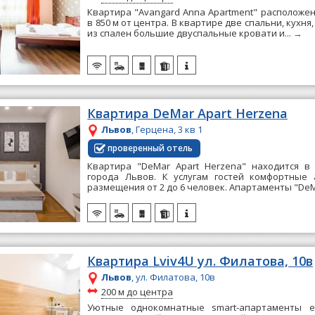
Квартира "Avangard Anna Apartment" расположен
в 850 м от центра. В квартире две спальни, кухня,
из спален большие двуспальные кровати и...
→
Квартира DeMar Apart Herzena
Львов
, Герцена, 3 кв 1
проверенный отель
Квартира "DeMar Apart Herzena" находится в
города Львов. К услугам гостей комфортные
размещения от 2 до 6 человек. Апартаменты "DeMa
Квартира Lviv4U ул. Филатова, 10в
Львов
, ул. Филатова, 10в
~
200 м до центра
Уютные однокомнатные smart-апартаменты е