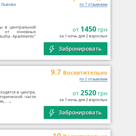
е Львова
по 7 отзывовам
1450
ны в центральной
от
грн
и от основных
за 1 ночь для 2 взрослых
tusha Apartments"
Забронировать
9.7
Восхитительно
по 2 отзывовам
2520
ходятся в центре,
от
грн
торической части
за 1 ночь для 2 взрослых
,...
→
Забронировать
10