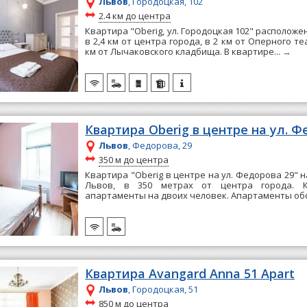
Львов
, Городоцкая, 102
~
2.4 км до центра
Квартира "Oberig, ул. Городоцкая 102" расположе
в 2,4 км от центра города, в 2 км от Оперного теа
км от Лычаковского кладбища. В квартире...
→
Квартира Oberig в центре на ул. Ф
Львов
, Федорова, 29
~
350 м до центра
Квартира "Oberig в центре на ул. Федорова 29" 
Львов, в 350 метрах от центра города. К
апартаменты на двоих человек. Апартаменты об
Квартира Avangard Anna 51 Apart
Львов
, Городоцкая, 51
~
850 м до центра