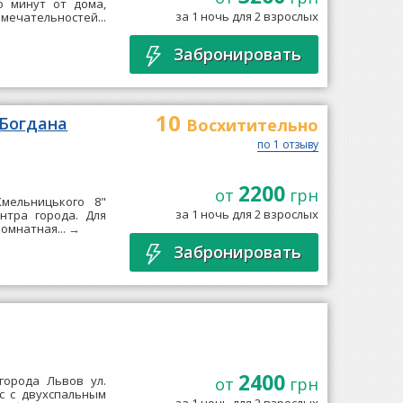
о минут от дома,
за 1 ночь для 2 взрослых
мечательностей...
Забронировать
10
 Богдана
Восхитительно
по 1 отзыву
2200
от
грн
Хмельницького 8"
за 1 ночь для 2 взрослых
нтра города. Для
омнатная...
→
Забронировать
2400
города Львов ул.
от
грн
кс с двухспальным