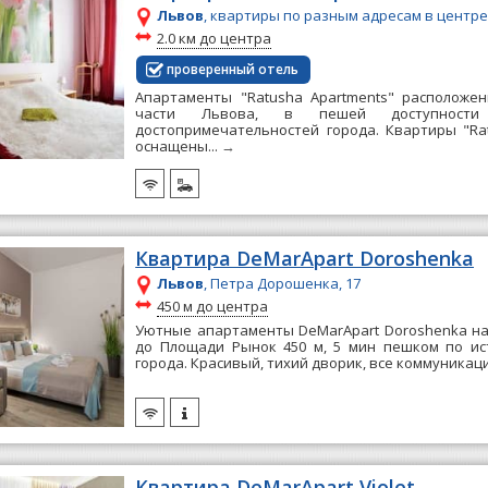
Львов
, квартиры по разным адресам в центр
~
2.0 км до центра
проверенный отель
Апартаменты "Ratusha Apartments" расположе
части Львова, в пешей доступност
достопримечательностей города. Квартиры "Ra
оснащены...
→
Квартира DeMarApart Doroshenka
Львов
, Петра Дорошенка, 17
~
450 м до центра
Уютные апартаменты DeMarApart Doroshenka на
до Площади Рынок 450 м, 5 мин пешком по ис
города. Красивый, тихий дворик, все коммуникации
Квартира DeMarApart Violet