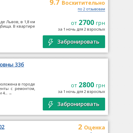
9.7
Восхитительно
по 2 отзывовам
2700
де Львов, в 1,8 км
от
грн
адбища. В квартире
за 1 ночь для 2 взрослых
Забронировать
новны 33б
2800
положена в городе
от
грн
енты с ремонтом,
за 1 ночь для 2 взрослых
 4...
→
Забронировать
2
02
Оценка