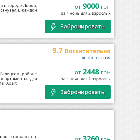
9000
а в городе Львов,
от
грн
 санузел. В каждой
за 1 ночь для 2 взрослых
Забронировать
9.7
Восхитительно
по 4 отзывовам
2448
от
грн
 Галицком районе
 апартаменты для
за 1 ночь для 2 взрослых
r Apart...
→
Забронировать
3260
вро стандарта с
от
грн