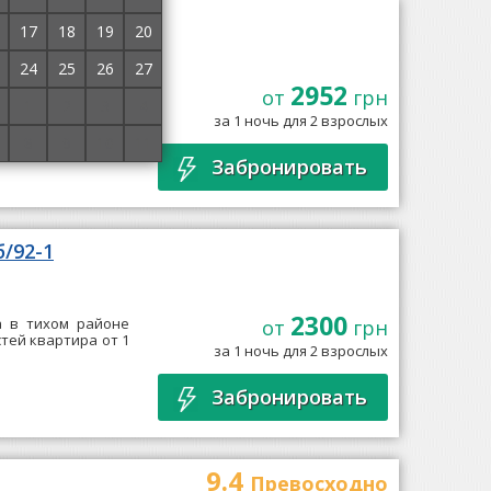
17
18
19
20
24
25
26
27
2952
оложены в городе
от
грн
1
2
3
4
том "Львовская
за 1 ночь для 2 взрослых
остей уютные...
→
8
9
10
11
Забронировать
б/92-1
2300
а в тихом районе
от
грн
стей квартира от 1
за 1 ночь для 2 взрослых
Забронировать
9.4
Превосходно