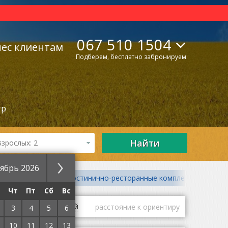
067 510 1504
нес клиентам
Подберем, бесплатно забронируем
тр
Найти
Взрослых: 2
ябрь 2026
Бутик-отели
Гостинично-ресторанные комплексы
Чт
Пт
Сб
Вс
гие
оценки гостей
расстояние к ориентиру
3
4
5
6
10
11
12
13