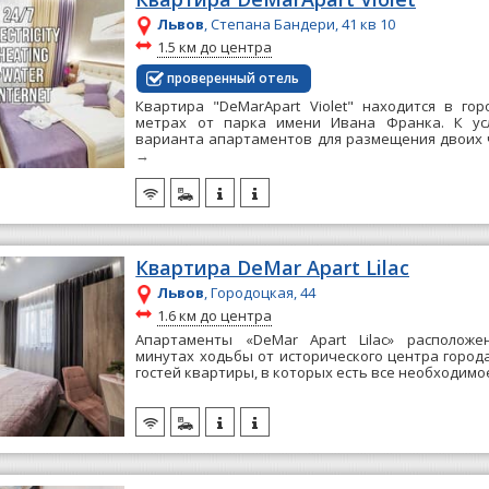
Львов
, Степана Бандери, 41 кв 10
~
1.5 км до центра
проверенный отель
Квартира "DeMarApart Violet" находится в го
метрах от парка имени Ивана Франка. К усл
варианта апартаментов для размещения двоих че
→
Квартира DeMar Apart Lilac
Львов
, Городоцкая, 44
~
1.6 км до центра
Апартаменты «DeMar Apart Lilac» расположе
минутах ходьбы от исторического центра города
гостей квартиры, в которых есть все необходимое