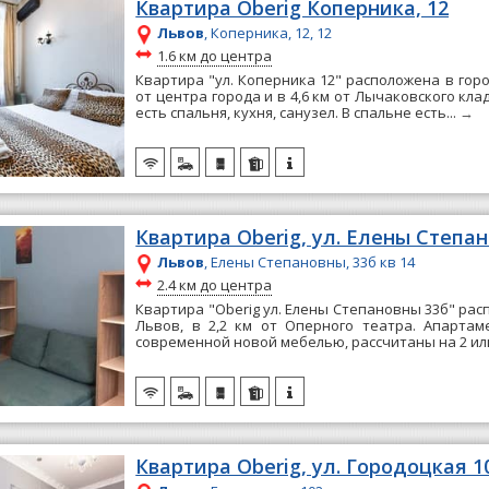
Квартира Oberig Коперника, 12
Львов
, Коперника, 12, 12
~
1.6 км до центра
Квартира "ул. Коперника 12" расположена в горо
от центра города и в 4,6 км от Лычаковского кл
есть спальня, кухня, санузел. В спальне есть...
→
Квартира Oberig, ул. Елены Степа
Львов
, Елены Степановны, 33б кв 14
~
2.4 км до центра
Квартира "Oberig ул. Елены Степановны 33б" рас
Львов, в 2,2 км от Оперного театра. Апартам
современной новой мебелью, рассчитаны на 2 или
Квартира Oberig, ул. Городоцкая 1