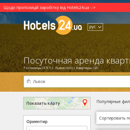
Щодо пропозицій заробітку від Hotels24.ua -->
рус
Посуточная аренда кварт
Гостиницы
(4787)
Львов
(466)
Квартиры
(68)
Популярные фил
Показать карту
Сортировать п
Ориентир