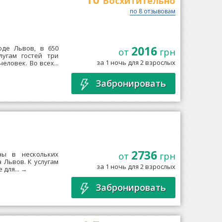
Восхитительно
по 8 отзывовам
2016
роде Львов, в 650
от
грн
угам гостей три
за 1 ночь для 2 взрослых
ловек. Во всех...
Забронировать
2736
ны в нескольких
от
грн
 Львов. К услугам
за 1 ночь для 2 взрослых
 для...
→
Забронировать