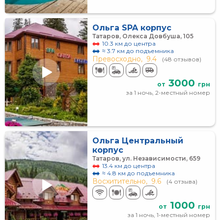
Ольга SPA корпус
Татаров, Олекса Довбуша, 105
10.3 км до центра
≈ 3.7 км до подъемника
Превосходно,
9.4
(48 отзывов)
3000
от
грн
за 1 ночь, 2-местный номер
Ольга Центральный
корпус
Татаров, ул. Независимости, 659
13.4 км до центра
≈ 4.8 км до подъемника
Восхитительно,
9.6
(4 отзыва)
1000
от
грн
за 1 ночь, 1-местный номер