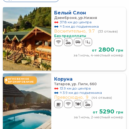
Белый Слон
Дземброня, ур.Нижня
37.8 км до центра
≈ 5 км до подъемника
Восхитительно,
9.7
(33 отзыва)
Без предоплаты
2800
от
грн
за 1 ночь, 4-местный номер
Коруна
МГНОВЕННОЕ
БРОНИРОВАНИЕ
Татаров, ур. Пиги, 660
13.9 км до центра
≈ 3.9 км до подъемника
Превосходно,
9
(44 отзыва)
5290
от
грн
за 1 ночь, 2-местный номер