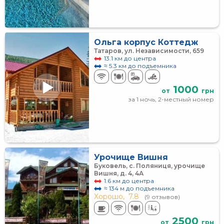
Ольга корпус Коттедж
Татаров, ул. Независимости, 659
13.1 км до центра
≈ 5.3 км до подъемника
1000
от
грн
за 1 ночь, 2-местный номер
Урочище Вишня
Буковель, с. Поляниця, урочище
Вишня, д. 4, 4А
1.6 км до центра
≈ 134 м до подъемника
Хорошо,
7.8
(9 отзывов)
2500
от
грн