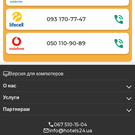
093 170-77-47
050 110-90-89
Версия для компютеров
О нас
Услуги
О компании
Партнерам
Для бизнес-клиентов
Конфиденциальность
Для гостиниц
Бронирование для групп
Публичная оферта
067 510-15-04
info@hotels24.ua
Программа для аффилиатов
Конференц-залы
Наши партнеры