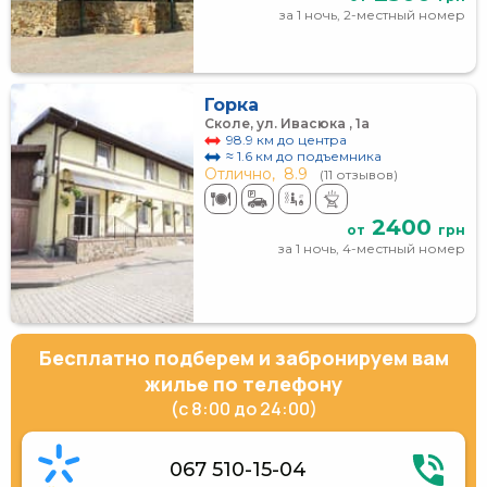
за 1 ночь, 2-местный номер
Горка
Сколе, ул. Ивасюка , 1а
98.9 км до центра
≈ 1.6 км до подъемника
Отлично,
8.9
(11 отзывов)
2400
от
грн
за 1 ночь, 4-местный номер
Бесплатно подберем и забронируем вам
жилье по телефону
(с 8:00 до 24:00)
067 510-15-04