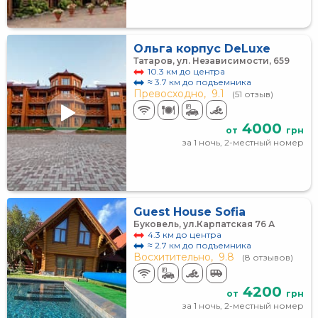
Ольга корпус DeLuxe
Татаров, ул. Независимости, 659
10.3 км до центра
≈ 3.7 км до подъемника
Превосходно,
9.1
(51 отзыв)
4000
от
грн
за 1 ночь, 2-местный номер
Guest House Sofia
Буковель, ул.Карпатская 76 А
4.3 км до центра
≈ 2.7 км до подъемника
Восхитительно,
9.8
(8 отзывов)
4200
от
грн
за 1 ночь, 2-местный номер