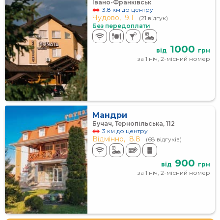
Івано-Франківськ
3.8 км до центру
Чудово,
9.1
(21 відгук)
Без передоплати
1000
від
грн
за 1 ніч, 2-місний номер
Мандри
Бучач, Тернопільська, 112
3 км до центру
Відмінно,
8.8
(68 відгуків)
900
від
грн
за 1 ніч, 2-місний номер