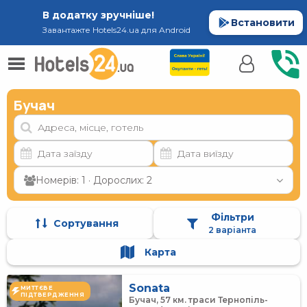
В додатку зручніше!
Встановити
Завантажте Hotels24.ua для Android
Бучач
Номерів: 1 · Дорослих: 2
Фільтри
Сортування
2 варіанта
Карта
Sonata
МИТТЄВЕ
ПІДТВЕРДЖЕННЯ
Бучач, 57 км. траси Тернопіль-