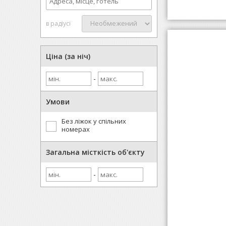
в радіусі
Ціна (за ніч)
-
Умови
Без ліжок у спільних
номерах
Загальна місткість об'єкту
-