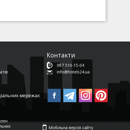
Контакти
067 510-15-04
атів
info@hotels24.ua
ціальних мережах:
член
ельних
Мобільна версія сайту