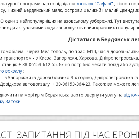
льтурної програми варто відвідати
зоопарк "Сафарі"
, кінно-спор
су, Нижній Бердянський маяк, острови Великий і Малий Дзендзик (
ІО один з найпопулярніших на азовському узбережжі. Тут виступа
и завжди актуальними сюди запрошують найяскравіших і популярни
Дістатися в Бердянськ ле
томобілем - через Мелітополь, по трасі М14, час в дорозі близьк
м транспортом - з Києва, Запоріжжя, Харкова, Дніпропетровська,
ї станції: + 38-06153-612-55. Якщо потрібно чекати поїзд або зу
го вокзалу
;
- із Запоріжжя (в дорозі близько 3-х годин), Дніпропетровська (в 
. Довідкова автовокзалу: + 38-06153-364-23. Також ви можете л
почити на морі крім Бердянська варто звернути увагу на
відпочи
ку Затоки
.
СТІ ЗАПИТАННЯ ПІД ЧАС БРО