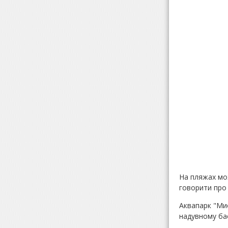
На пляжах мож
говорити про 
Аквапарк "Мис
надувному бас