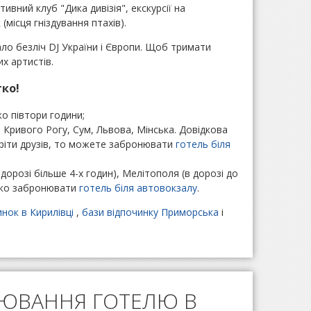
тивний клуб "Дика дивізія", екскурсії на
місця гніздування птахів).
ло безліч DJ України і Європи. Щоб тримати
х артистів.
гко!
о півтори години;
 Кривого Рогу, Сум, Львова, Мінська. Довідкова
стріти друзів, то можете забронювати
готель біля
дорозі більше 4-х годин), Мелітополя (в дорозі до
егко забронювати
готель біля автовокзалу
.
нок в Кирилівці
,
бази відпочинку Приморська
і
НЮВАННЯ ГОТЕЛЮ В