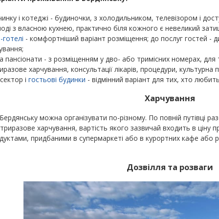
чинку і котеджі - будиночки, з холодильником, телевізором і досту
іноді з власною кухнею, практично біля кожного є невеликий зат
і-готелі
- комфортніший варіант розміщення; до послуг гостей - д
ування;
та пансіонати - з розміщенням у дво- або тримісних номерах, для
риразове харчування, консультації лікарів, процедури, культурна 
сектор і
гостьові будинки
- відмінний варіант для тих, хто любит
Харчування
Бердянську можна організувати по-різному. По повній путівці ра
риразове харчування, вартість якого зазвичай входить в ціну п
уктами, придбаними в супермаркеті або в курортних кафе або р
Дозвілля та розваги