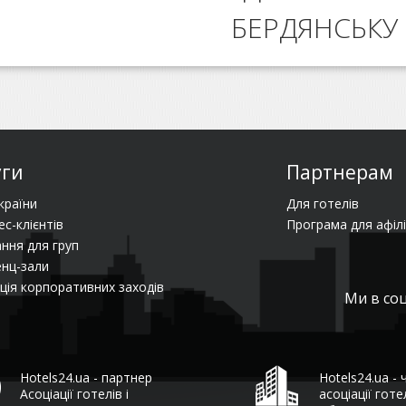
БЕРДЯНСЬКУ
уги
Партнерам
країни
Для готелів
ес-клієнтів
Програма для афілі
ння для груп
нц-зали
ція корпоративних заходів
Ми в со
Hotels24.ua - партнер
Hotels24.ua - 
Асоціації готелів і
асоціації гот