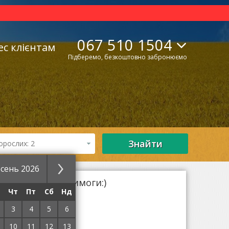
067 510 1504
ес клієнтам
Підберемо, безкоштовно забронюємо
Знайти
орослих: 2
сень 2026
ід ваші суворі вимоги:)
Чт
Пт
Сб
Нд
 умов пошуку.
 вибрати готель!
3
4
5
6
10
11
12
13