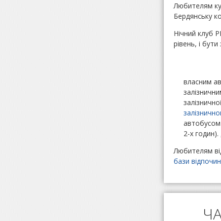
Любителям ку
Бердянську ко
Нічний клуб Р
рівень, і бут
власним ав
залізнични
залізнично
залізнично
автобусом 
2-х годин)
Любителям від
бази відпочин
ЧА