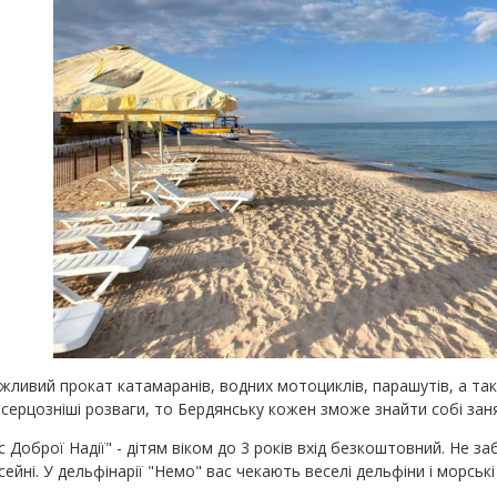
ливий прокат катамаранів, водних мотоциклів, парашутів, а так
серцозніші розваги, то Бердянську кожен зможе знайти собі заня
 Доброї Надії" - дітям віком до 3 років вхід безкоштовний. Не з
ейні. У дельфінарії "Немо" вас чекають веселі дельфіни і морські