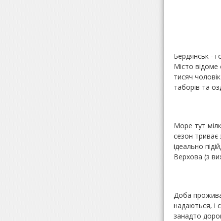
Бердянськ - г
Місто відоме 
тисяч чоловік
таборів та оз
Море тут мілк
сезон триває 
ідеально підій
Верхова (з ви
Доба проживан
надаються, і 
занадто дорог