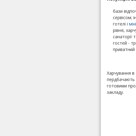
бази відпо
сервісом; 
готелі і
мін
рівня, харч
санаторії 
гостей - т
приватний 
Харчування в 
пердбачають т
готовими прод
закладу.