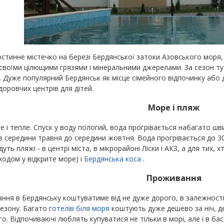
остинне містечко на березі Бердянської затоки Азовського моря
своїми цілющими грязями і мінеральними джерелами. За сезон т
. Дуже популярний Бердянськ як місце сімейного відпочинку або 
доровчих центрів для дітей.
Море і пляж
е і тепле. Спуск у воду пологий, вода прогрівається набагато ш
з середини травня до середини жовтня. Вода прогрівається до 30
дуть пляжі - в центрі міста, в мікрорайоні Ліски і АКЗ, а для тих, 
ходом у відкрите море) і
Бердянська коса
.
Проживання
ня в Бердянську коштуватиме від не дуже дорого, в залежності
сезону. Багато
готелів біля моря
коштують дуже дешево за ніч, де
о. Відпочиваючі люблять купуватися не тільки в морі, але і в ба