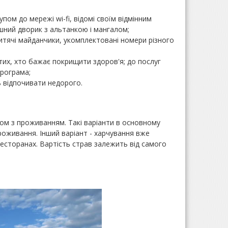
пом до мережі wi-fi, відомі своїм відмінним
ишний дворик з альтанкою і мангалом;
итячі майданчики, укомплектовані номери різного
 тих, хто бажає покрищити здоров'я; до послуг
програма;
ь відпочивати недорого.
зом з проживанням. Такі варіанти в основному
роживання. Інший варіант - харчування вже
есторанах. Вартість страв залежить від самого