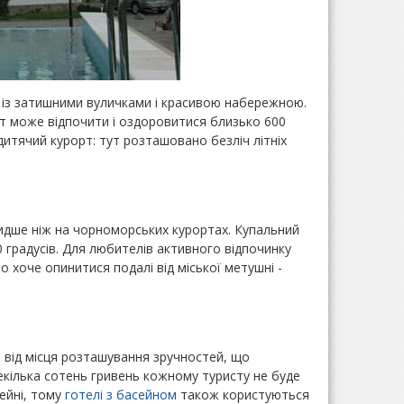
, із затишними вуличками і красивою набережною.
ут може відпочити і оздоровитися близько 600
дитячий курорт: тут розташовано безліч літніх
видше ніж на чорноморських курортах. Купальний
 градусів. Для любителів активного відпочинку
хто хоче опинитися подалі від міської метушні -
 від місця розташування зручностей, що
кілька сотень гривень кожному туристу не буде
сейні, тому
готелі з басейном
також користуються