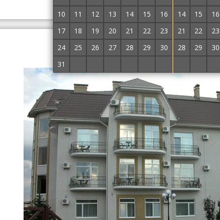
(067) 510-15-04
Замовити
10
11
12
13
14
15
16
14
15
16
17
18
19
20
21
22
23
21
22
23
ВІДПОЧИНОК В БЕРД
24
25
26
27
28
29
30
28
29
30
31
1
2
3
4
5
6
5
6
7