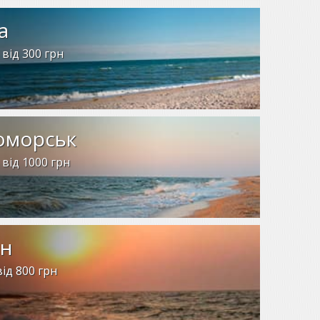
а
 від 300 грн
оморськ
 від 1000 грн
он
від 800 грн