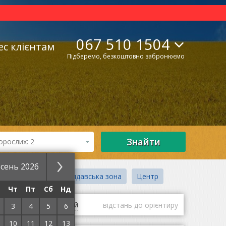
067 510 1504
ес клієнтам
Підберемо, безкоштовно забронюємо
Знайти
орослих: 2
сень 2026
парк Коблево
Молдавська зона
Центр
Чт
Пт
Сб
Нд
гі
оцінки гостей
відстань до орієнтиру
3
4
5
6
10
11
12
13