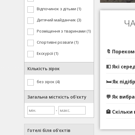
Відпочинок з дітьми (1)
ЧА
Дитячий майданчик (3)
Розміщення з тваринами (1)
Спортивні розваги (1)
🔖 Пореком
Екскурсії (1)
💵 Які сере
Кількість зірок
🛏️ Як під
без зірок (4)
💬 Як вибр
Загальна місткість об'єкту
-
🏨 Скільки
Готелі біля об'єктів