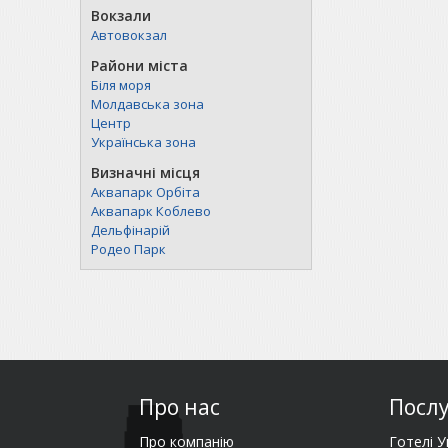
Вокзали
Автовокзал
Райони міста
Біля моря
Молдавська зона
Центр
Українська зона
Визначні місця
Аквапарк Орбіта
Аквапарк Коблево
Дельфінарій
Родео Парк
Про нас
Посл
Про компанію
Готелі У