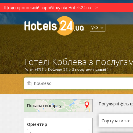
Щодо пропозицій заробітку від Hotels24.ua -->
укр
Готелі Коблева з послугам
Готелі
(4791)
Коблево
(31)
З послугами пральні
(4)
Популярні фільт
Показати карту
Сортувати за:
Орієнтир