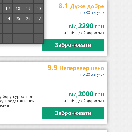
8.1
Дуже добре
17
18
19
20
по 30 відгуках
24
25
26
27
2290
 частині курорту
від
грн
1
2
3
4
 моря. Для гостей
за 1 ніч для 2 дорослих
рій....
→
8
9
10
11
Забронювати
9.9
Неперевершено
по 20 відгуках
2000
від
грн
му бору курортного
за 1 ніч для 2 дорослих
ку представлений
сіма...
→
Забронювати