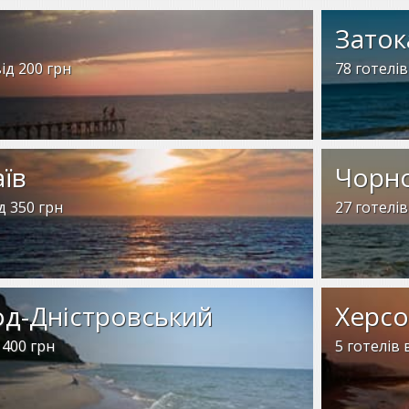
Заток
ід 200 грн
78 готелів
їв
Чорн
д 350 грн
27 готелів
од-Дністровський
Херс
 400 грн
5 готелів 