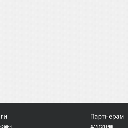
уги
Партнерам
країни
Для готелів