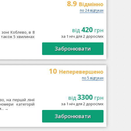
8.9
Відмінно
по 24 відгуках
420
від
грн
 зоні Коблево, в 8
за 1 ніч для 2 дорослих
а також 5 хвилинах
Забронювати
10
Неперевершено
по 5 відгуках
3300
від
грн
, на першій лінії
за 1 ніч для 2 дорослих
номери категорій
...
→
Забронювати