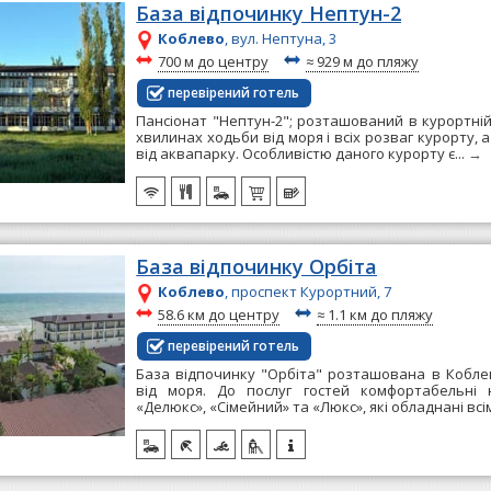
База відпочинку Нептун-2
Коблево
, вул. Нептуна, 3
~
~
700 м до центру
≈
929 м до пляжу
перевірений готель
Пансіонат "Нептун-2"; розташований в курортній
хвилинах ходьби від моря і всіх розваг курорту, 
від аквапарку. Особливістю даного курорту є...
→
База відпочинку Орбіта
Коблево
, проспект Курортний, 7
~
~
58.6 км до центру
≈
1.1 км до пляжу
перевірений готель
База відпочинку "Орбіта" розташована в Коблево
від моря. До послуг гостей комфортабельні 
«Делюкс», «Сімейний» та «Люкс», які обладнані всім