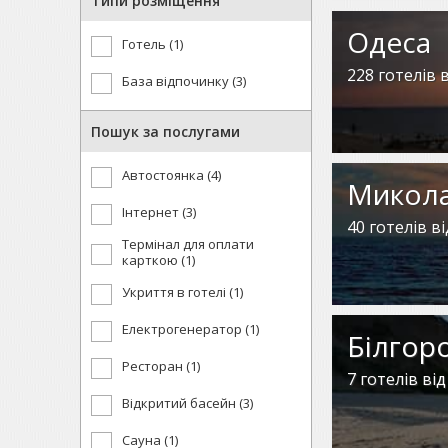
Типи розміщення
Одеса
Готель (1)
228 готелів в
База відпочинку (3)
Пошук за послугами
Автостоянка (4)
Микола
Інтернет (3)
40 готелів ві
Термінал для оплати
карткою (1)
Укриття в готелі (1)
Електрогенератор (1)
Білгор
Ресторан (1)
7 готелів від
Відкритий басейн (3)
Сауна (1)