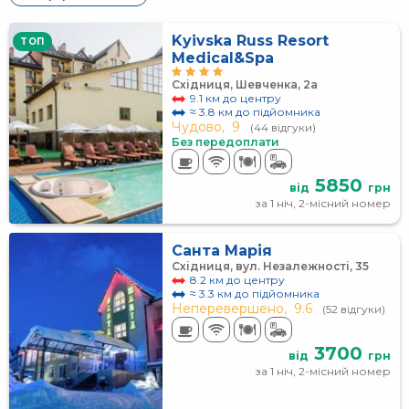
Kyivska Russ Resort
TOП
Medical&Spa
Східниця, Шевченка, 2а
9.1 км до центру
≈ 3.8 км до підйомника
Чудово,
9
(44 відгуки)
Без передоплати
5850
від
грн
за 1 ніч, 2-місний номер
Санта Марія
Східниця, вул. Незалежності, 35
8.2 км до центру
≈ 3.3 км до підйомника
Неперевершено,
9.6
(52 відгуки)
3700
від
грн
за 1 ніч, 2-місний номер