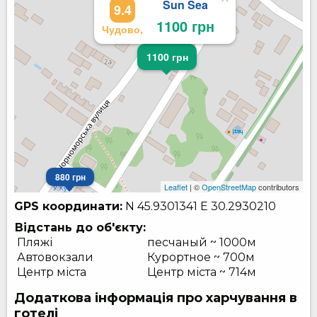
Sun Sea
9.4
1100 грн
Чудово,
1100 грн
880 грн
Leaflet
| ©
OpenStreetMap
contributors
GPS координати:
N 45.9301341
E 30.2930210
Відстань до об'єкту:
Пляжі
песчаный ~ 1000м
Автовокзали
Курортное ~ 700м
Центр міста
Центр міста ~ 714м
Додаткова інформація про харчування в
готелі