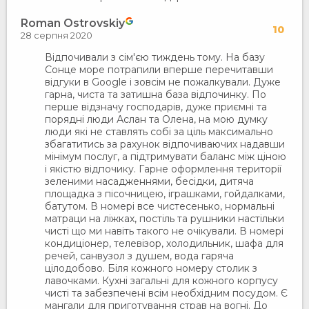
Roman Ostrovskiy
10
28 серпня 2020
Відпочивали з сім'єю тиждень тому. На базу
Сонце море потрапили вперше перечитавши
відгуки в Google і зовсім не пожалкували. Дуже
гарна, чиста та затишна база відпочинку. По
перше відзначу господарів, дуже приємні та
порядні люди Аслан та Олена, на мою думку
люди які не ставлять собі за ціль максимально
збагатитись за рахунок відпочиваючих надавши
мінімум послуг, а підтримувати баланс між ціною
і якістю відпочику. Гарне оформлення території
зеленими насадженнями, бесідки, дитяча
площадка з пісочницею, іграшками, гойдалками,
батутом. В номері все чистесенько, нормальні
матраци на ліжках, постіль та рушники настільки
чисті що ми навіть такого не очікували. В номері
кондиціонер, телевізор, холодильник, шафа для
речей, санвузол з душем, вода гаряча
цілодобово. Біля кожного номеру столик з
лавочками. Кухні загальні для кожного корпусу
чисті та забезпечені всім необхідним посудом. Є
мангали для приготування страв на вогні. До