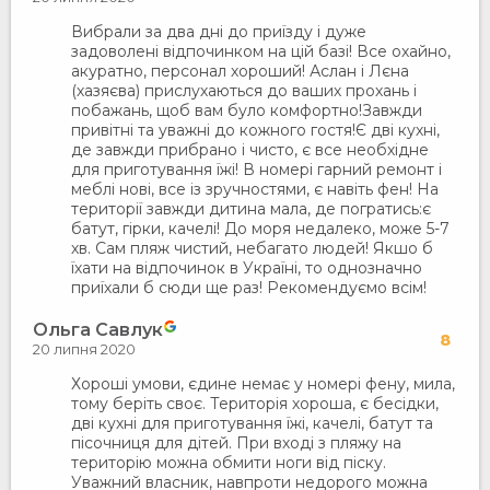
Вибрали за два дні до приїзду і дуже
задоволені відпочинком на цій базі! Все охайно,
акуратно, персонал хороший! Аслан і Лєна
(хазяєва) прислухаються до ваших прохань і
побажань, щоб вам було комфортно!Завжди
привітні та уважні до кожного гостя!Є дві кухні,
де завжди прибрано і чисто, є все необхідне
для приготування їжі! В номері гарний ремонт і
меблі нові, все із зручностями, є навіть фен! На
території завжди дитина мала, де погратись:є
батут, гірки, качелі! До моря недалеко, може 5-7
хв. Сам пляж чистий, небагато людей! Якшо б
їхати на відпочинок в Україні, то однозначно
приїхали б сюди ще раз! Рекомендуємо всім!
Ольга Савлук
8
20 липня 2020
Хороші умови, єдине немає у номері фену, мила,
тому беріть своє. Територія хороша, є бесідки,
дві кухні для приготування їжі, качелі, батут та
пісочниця для дітей. При вході з пляжу на
територію можна обмити ноги від піску.
Уважний власник, навпроти недорого можна