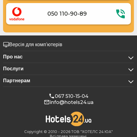
050 110-90-89
Версія для комп'ютерів
Про нас
Послуги
Про компанію
Партнерам
Для бізнес-клієнтів
Конфіденційність
Для готелів
Бронювання для груп
Публічна оферта
067 510-15-04
info@hotels24.ua
Програма для афіліатів
Конференц-зали
Наші партнери
Реклама на Hotels24
Copyright © 2010 - 2026 ТОВ "ХОТЕЛС 24 ЮА"
Всі права захищені.