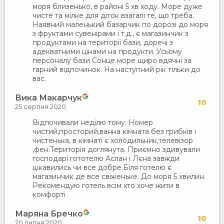
моря близенько, в районі 5 хв ходу. Море дуже
чисте та мілке для діток взагалі те, що треба.
Наявний маленький базарчик по дорозі до моря
з фруктами сувенірами і т.д., є магазинчик з
продуктами на території бази, доречі з
адекватними цінами на продукти. Усьому
персоналу бази Сонце море щиро вдячні за
гарний відпочинок. На наступний рік тільки до
вас.
Вика Макарчук
10
25 серпня 2020
Відпочивали неділю тому. Номер
чистий,просторий,ванна кімната без грибків і
чистенька, в кімнаті є холодильник,телевізор
,фен.Територія доглянута. Приємно здивували
господарі гототелю Аслан і Лєна завжди
цікавились чи все добре.Біля готелю є
магазинчик де все свіженьке. До моря 5 хвилин.
Рекомендую готель всім хто хоче жити в
комфорті
Маряна Бречко
10
20 липня 2020