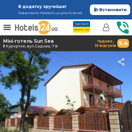
В додатку зручніше!
Встановити
Завантажте Hotels24.ua для Android
Міні-готель Sun Sea
Чудово,
9.4
10 відгуків
Курортне, вул.Садова, 7 В