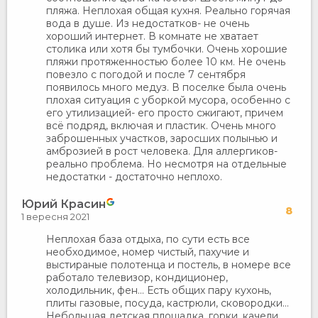
пляжа. Неплохая общая кухня. Реально горячая
вода в душе. Из недостатков- не очень
хороший интернет. В комнате не хватает
столика или хотя бы тумбочки. Очень хорошие
пляжи протяженностью более 10 км. Не очень
повезло с погодой и после 7 сентября
появилось много медуз. В поселке была очень
плохая ситуация с уборкой мусора, особенно с
его утилизацией- его просто сжигают, причем
всё подряд, включая и пластик. Очень много
заброшенных участков, заросших полынью и
амброзией в рост человека. Для аллергиков-
реально проблема. Но несмотря на отдельные
недостатки - достаточно неплохо.
Юрий Красин
8
1 вересня 2021
Неплохая база отдыха, по сути есть все
необходимое, номер чистый, пахучие и
выстираные полотенца и постель, в номере все
работало телевизор, кондиционер,
холодильник, фен... Есть общих пару кухонь,
плиты газовые, посуда, кастрюли, сковородки...
Небольшая детская площадка, горки, качели,