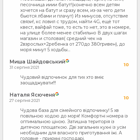
песочница ииии батут!(конечно всем детям
хочется на батут и сразу всем, из-за чего дети
бьются лбами и плачут) Из минусов, отсутствие
связи!, кс ловил с трудом, найти 4G, ещё тот
квест, вайфай тоже, то есть то нет, это в номере,
на улице более-менее стабильно В двух шагах
магазин и столовая( средний чек на
2взрослых+2ребенка от 270до 380гривен), до
моря минут 5 ходьбы...
Миша Шайдовський
10
31 серпня 2021
Чудовий відпочинок для тих хто вміє
заощаджувати!!!
Наталя Ясюченя
10
27 серпня 2021
Чудова база для сімейного відпочинку! 5 хв
повільною ходою до моря! Комфортні номера із
оптимальною ціною. Затишна територія із
дитячою площаткою. Дві загальних кухні із усім
необхідним для власного приготування їжі. А
головне - приємні господарі.