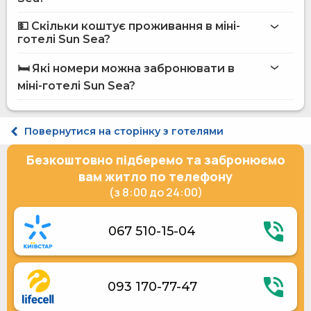
міні-готелю Sun Sea
💵 Скільки коштує проживання в міні-
Інтернет
готелі Sun Sea?
Магазини
міні-готелі Sun Sea
Автостоянка
🛏️ Які номери можна забронювати в
Сад
на сайті Hotels24.ua
міні-готелі Sun Sea?
Обслуговування номерів
Розміщення з тваринами
Мангал
Стандарт двомісний
Приладдя для барбекю
Стандарт тримісний
Повернутися на сторінку з готелями
Парковка під охороною
Стандарт 4-місний
Платний трансфер
Безкоштовно підберемо та забронюємо
Дитячий ігровий майданчик
Спільна кухня
вам житло по телефону
Холодильник
(з 8:00 до 24:00)
Мікрохвильова піч
Газова / електрична плита
Електричний чайник
067 510-15-04
Кухонне приладдя
Електрогенератор
Прибирання номерів за запитом
093 170-77-47