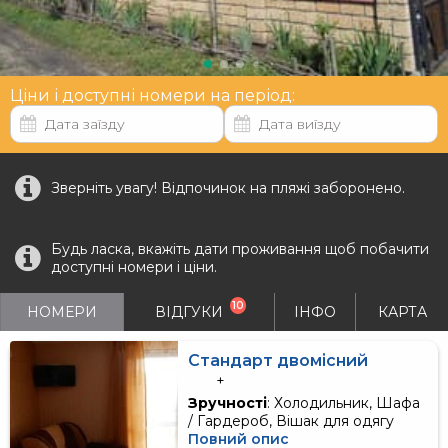
Ціни і доступні номери на період:
Зверніть увагу! Відпочинок на пляжі заборонено.
Будь ласка, вкажіть дати проживання щоб побачити
доступні номери і ціни.
10
НОМЕРИ
ВІДГУКИ
ІНФО
КАРТА
Стандарт двомісний
+
Зручності
: Холодильник, Шафа
/ Гардероб, Вішак для одягу
Повний опис