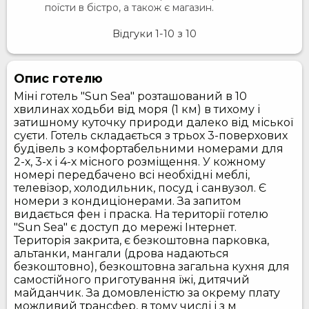
поїсти в бістро, а також є магазин.
Відгуки
1-10
з
10
Опис готелю
Міні готель "Sun Sea" розташований в 10
хвилинах ходьби від моря (1 км) в тихому і
затишному куточку природи далеко від міської
суєти. Готель складається з трьох 3-поверхових
будівель з комфортабельними номерами для
2-х, 3-х і 4-х місного розміщення. У кожному
номері передбачено всі необхідні меблі,
телевізор, холодильник, посуд і санвузол. Є
номери з кондиціонерами. За запитом
видається фен і праска. На території готелю
"Sun Sea" є доступ до мережі Інтернет.
Територія закрита, є безкоштовна парковка,
альтанки, мангали (дрова надаються
безкоштовно), безкоштовна загальна кухня для
самостійного приготування їжі, дитячий
майданчик. За домовленістю за окрему плату
можливий трансфер, в тому числі і з м