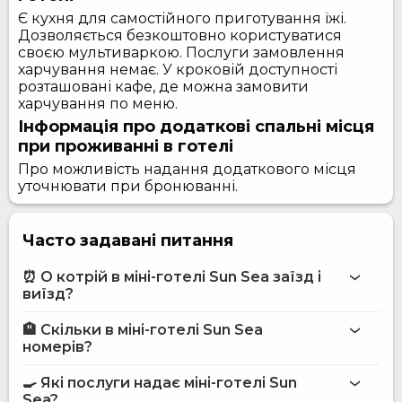
Є кухня для самостійного приготування їжі.
Дозволяється безкоштовно користуватися
своєю мультиваркою. Послуги замовлення
харчування немає. У кроковій доступності
розташовані кафе, де можна замовити
харчування по меню.
Інформація про додаткові спальні місця
при проживанні в готелі
Про можливість надання додаткового місця
уточнювати при бронюванні.
Часто задавані питання
⏰ О котрій в міні-готелі Sun Sea заїзд і
виїзд?
🏨 Скільки в міні-готелі Sun Sea
Більше інформації про Міні-готель Sun Sea
номерів?
міні-готелі Sun Sea
🍳 Які послуги надає міні-готелі Sun
на сайті
Sea?