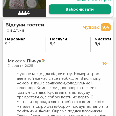
Забронювати
4
Відгуки гостей
Чудово
9,4
10 відгуків
Персонал
Послуги
Чистота
9,4
9,4
9,4
Максим Пінчук
10
21 серпня 2025
Чудове місце для відпочинку. Номери прості
але в той же час є все необхідне! В кожному
номері є душ з санвузлом,холодильник і
телевізор. Комплекси двоповерхові, самих
комплексів два. Кухня загальна, посуду
предостатньо, з собою везти не варто. Є
мангали і дрова, а якщо треба то в комплексі є
магазин з широким вибором продуктів, напоїв і з
помірними цінами. Окрема подяка власникам
Олені і Аслану, люди завжди вислухають і в міру