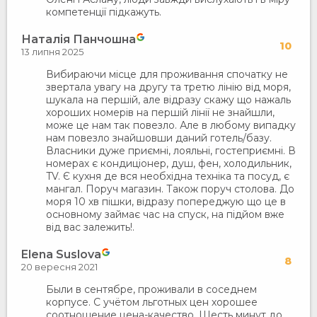
компетенції підкажуть.
Наталія Панчошна
10
13 липня 2025
Вибираючи місце для проживання спочатку не
звертала увагу на другу та третю лінію від моря,
шукала на першій, але відразу скажу що нажаль
хороших номерів на першій лінії не знайшли,
може це нам так повезло. Але в любому випадку
нам повезло знайшовши даний готель/базу.
Власники дуже приємні, лояльні, гостеприємні. В
номерах є кондиціонер, душ, фен, холодильник,
TV. Є кухня де вся необхідна техніка та посуд, є
мангал. Поруч магазин. Також поруч столова. До
моря 10 хв пішки, відразу попереджую що це в
основному займає час на спуск, на підйом вже
від вас залежить!.
Elena Suslova
8
20 вересня 2021
Были в сентябре, проживали в соседнем
корпусе. С учётом льготных цен хорошее
соотношение цена-качество. Шесть минут до