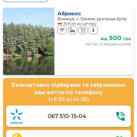
Абрикос
Вінниця, с. Гумене, урочище Хутір
16.8 км до центру
500
від
грн
за 1 ніч, 2-місний номер
Безкоштовно підберемо та забронюємо
вам житло по телефону
(з 8:00 до 24:00)
067 510-15-04