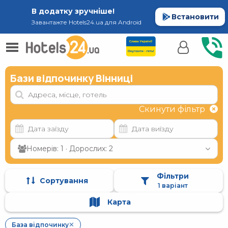
В додатку зручніше!
Встановити
Завантажте Hotels24.ua для Android
Бази відпочинку Вінниці
Скинути фільтр
Номерів: 1 · Дорослих: 2
Фільтри
Сортування
1 варіант
Карта
База відпочинку
✕