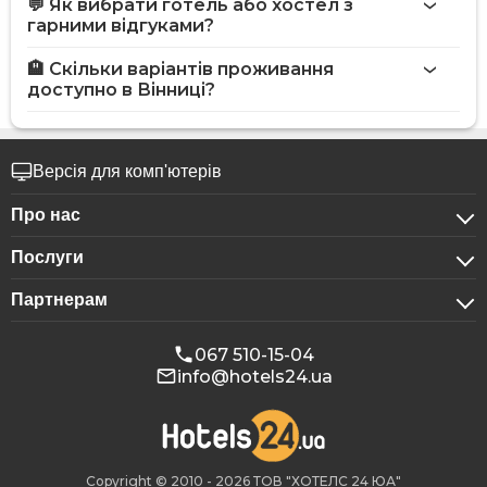
💬 Як вибрати готель або хостел з
гарними відгуками?
🏨 Скільки варіантів проживання
доступно в Вінниці?
Версія для комп'ютерів
Про нас
Послуги
Про компанію
Партнерам
Для бізнес-клієнтів
Конфіденційність
Для готелів
Бронювання для груп
Публічна оферта
067 510-15-04
info@hotels24.ua
Програма для афіліатів
Конференц-зали
Наші партнери
Реклама на Hotels24
Copyright © 2010 - 2026 ТОВ "ХОТЕЛС 24 ЮА"