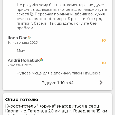
Не розумію чому більшість коментарів не дуже
приємні, я здивована, вкотре відпочиваємо тут, в
захваті 🥰 Персонал приємний, дбайливо, кухня
смачна, комфортні номера. Є розваги, більярд,
пінгпонг, басейн. Так що їдьте, ночуйте без
проблем.
Ilona Dan
10
9 листопада 2025
Ммм
Andrii Rohatiuk
10
2 жовтня 2025
Чудове місце для відпочинку тілом і душею !
Відгуки
1-10
з
44
Опис готелю
Курорт-готель "Коруна" знаходиться в серці
Карпат - с. Татарів, в 20 км від г. Говерла та 15 км