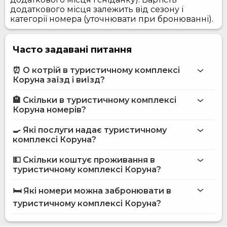
додаткового місця залежить від сезону і
категорії номера (уточнювати при бронюванні).
Часто задавані питання
⏰ О котрій в туристичному комплексі
Коруна заїзд і виїзд?
🏨 Скільки в туристичному комплексі
Більше інформації про Туристичний комплекс Коруна
Коруна номерів?
туристичному комплексі Коруна
🍳 Які послуги надає туристичному
на сайті
комплексі Коруна?
туристичного комплексу Коруна
💵 Скільки коштує проживання в
туристичному комплексі Коруна?
Бар
туристичному комплексі Коруна
Бізнес-центр
🛏️ Які номери можна забронювати в
Інтернет
на сайті Hotels24.ua
туристичному комплексі Коруна?
Конференц-зала
Автостоянка
Пральня