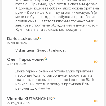
готелю - Приємно, що в готелі є своя міні-ферма
+ домашні кішки та собаки, яких можна брати на
руки - Є вогнище, баня, купа різних екскурсій (в
мене не було нагоди спробувати, проте бачила
оголошення) - В готеля класний тренажерний
зал, нове спортивне обладнання й дуже чисто -
Кухня смачна та з локальних продуктів
Darius Lukosius
10
15 січня 2026
Viskas gerai . Švaru , tvarkinga .
Олег Пархомович
10
3 січня 2026
Дуже гарний охайний готель Дуже привітний
персонал Адміністратор дуже приємна жінка
яка завжди допоможе підкаже і розкаже 🥰 Це
найкращий готель в якому я проживав Всім
рекомендую ⭐️⭐️⭐️⭐️⭐️
Victoriia KUTASHCHUK
10
22 грудня 2025