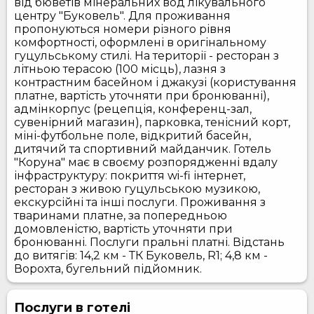
від бюветів мінеральних вод лікувального
центру "Буковель". Для проживання
пропонуються номери різного рівня
комфортності, оформлені в оригінальному
гуцульському стилі. На території - ресторан з
літньою терасою (100 місць), лазня з
контрастним басейном і джакузі (користування
платне, вартість уточняти при бронюванні),
адмінкорпус (рецепція, конференц-зал,
сувенірний магазин), парковка, тенісний корт,
міні-футбольне поле, відкритий басейн,
дитячий та спортивний майданчик. Готель
"Коруна" має в своєму розпорядженні вдалу
інфраструктуру: покриття wi-fi інтернет,
ресторан з живою гуцульською музикою,
екскурсійні та інші послуги. Проживання з
тваринами платне, за попередньою
домовленістю, вартість уточняти при
бронюванні. Послуги пральні платні. Відстань
до витягів: 14,2 км - ТК Буковель, R1; 4,8 км -
Ворохта, бугельний підйомник.
Послуги в готелі