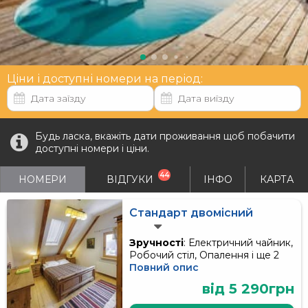
Ціни і доступні номери на період:
Будь ласка, вкажіть дати проживання щоб побачити
доступні номери і ціни.
44
НОМЕРИ
ВІДГУКИ
ІНФО
КАРТА
Стандарт двомісний
Зручності
: Електричний чайник,
Робочий стіл, Опалення і ще 2
Повний опис
від 5 290грн