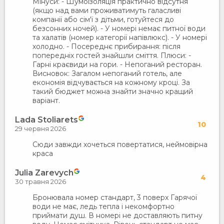
Мінуси: - Шумоізоляція практично відсутня
(якщо над вами проживатимуть галасливі
компанії або сім'ї з дітьми, готуйтеся до
безсонних ночей). - У номері немає питної води
та халатів (номер категорії напівлюкс). - У номері
холодно. - Посереднє прибирання: після
попередніх гостей знайшли сміття. Плюси: -
Гарні краєвиди на гори. - Непоганий ресторан.
Висновок: Загалом непоганий готель, але
економія відчувається на кожному кроці. За
такий бюджет можна знайти значно кращий
варіант.
Lada Stoliarets
10
29 червня 2026
Сюди завжди хочеться повертатися, неймовірна
краса
Julia Zarevych
4
30 травня 2026
Бронювала номер стандарт, 3 поверх Гарячої
води не має, ледь тепла і некомфортно
приймати душ. В номері не доставляють питну