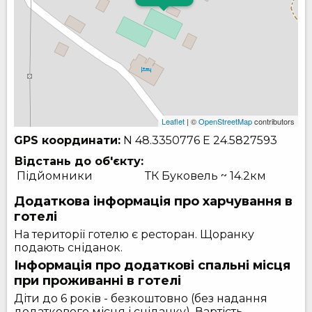
Leaflet
| ©
OpenStreetMap
contributors
GPS координати:
N 48.3350776
E 24.5827593
Відстань до об'єкту:
Підйомники
ТК Буковель ~ 14.2км
Додаткова інформація про харчування в
готелі
На території готелю є ресторан. Щоранку
подають сніданок.
Інформація про додаткові спальні місця
при проживанні в готелі
Діти до 6 років - безкоштовно (без надання
додаткового місця і сніданку). Вартість