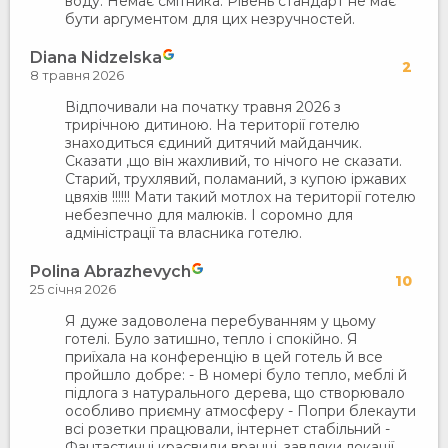
воду. Немає смітника. Рівень стандарт не має
бути аргументом для цих незручностей.
Diana Nidzelska
2
8 травня 2026
Відпочивали на початку травня 2026 з
трирічною дитиною. На території готелю
знаходиться єдиний дитячий майданчик.
Сказати ,що він жахливий, то нічого не сказати.
Старий, трухлявий, поламаний, з купою іржавих
цвяхів !!!!!! Мати такий мотлох на території готелю
небезпечно для малюків. І соромно для
адміністрації та власника готелю.
Polina Abrazhevych
10
25 січня 2026
Я дуже задоволена перебуванням у цьому
готелі. Було затишно, тепло і спокійно. Я
приїхала на конференцію в цей готель й все
пройшло добре: - В номері було тепло, меблі й
підлога з натурального дерева, що створювало
особливо приємну атмосферу - Попри блекаути
всі розетки працювали, інтернет стабільний -
Фантастичні краєвиди вранці, завдяки локації