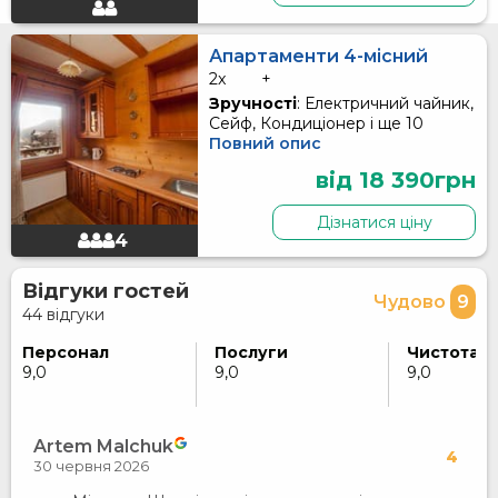
Апартаменти 4-місний
2x
+
Зручності
: Електричний чайник,
Сейф, Кондиціонер і ще 10
Повний опис
від 18 390грн
Дізнатися ціну
4
Відгуки гостей
Чудово
9
44 відгуки
Персонал
Послуги
Чистота
9,0
9,0
9,0
Artem Malchuk
4
30 червня 2026