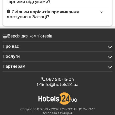
гарними відгуками?
🏨 Скільки варіантів проживання
доступно в Затоці?
Версія для комп'ютерів
Про нас
Послуги
Про компанію
Партнерам
Для бізнес-клієнтів
Конфіденційність
Для готелів
Бронювання для груп
Публічна оферта
067 510-15-04
info@hotels24.ua
Програма для афіліатів
Конференц-зали
Наші партнери
Реклама на Hotels24
Copyright © 2010 - 2026 ТОВ "ХОТЕЛС 24 ЮА"
Всі права захищені.