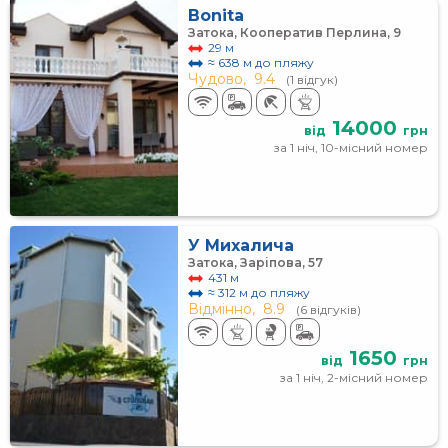
Bonita
Затока, Кооператив Перлина, 9
29 м
≈ 638 м до пляжу
Чудово,
9.4
(1 відгук)
14000
від
грн
за 1 ніч, 10-місний номер
У Михалича
Затока, Заріпова, 57
431 м
≈ 312 м до пляжу
Відмінно,
8.9
(6 відгуків)
1650
від
грн
за 1 ніч, 2-місний номер