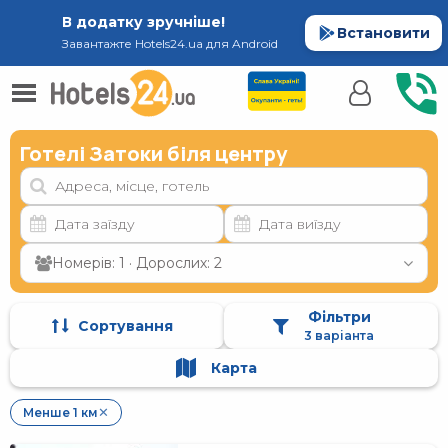
В додатку зручніше!
Встановити
Завантажте Hotels24.ua для Android
Готелі Затоки біля центру
Номерів: 1 · Дорослих: 2
Фільтри
Сортування
3 варіанта
Карта
Менше 1 км
✕