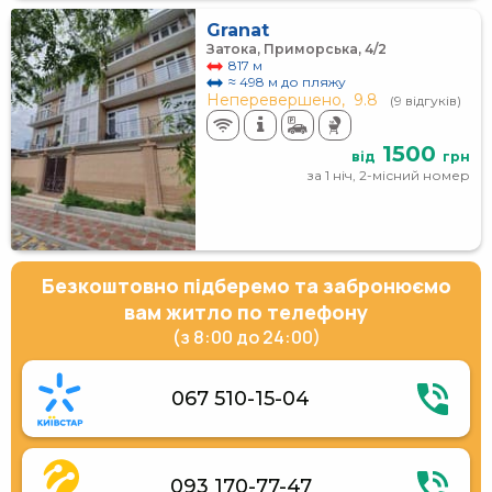
Granat
Затока, Приморська, 4/2
817 м
≈ 498 м до пляжу
Неперевершено,
9.8
(9 відгуків)
1500
від
грн
за 1 ніч, 2-місний номер
Безкоштовно підберемо та забронюємо
вам житло по телефону
(з 8:00 до 24:00)
067 510-15-04
093 170-77-47