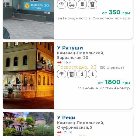
350
от
грн
за 1 ночь, место в 10-местном номере
У Ратуши
Каменец-Подольский,
Зарванская, 20
116 м
Превосходно,
9.3
(50 отзывов)
1800
от
грн
за 1 ночь, 4-местный номер
У Реки
Каменец-Подольский,
Онуфриевская, 5
391 м