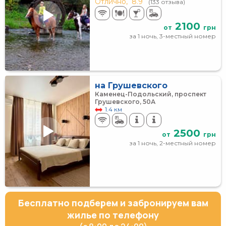
Отлично,
8.9
(133 отзыва)
2100
от
грн
за 1 ночь, 3-местный номер
на Грушевского
Каменец-Подольский, проспект
Грушевского, 50А
1.4 км
2500
от
грн
за 1 ночь, 2-местный номер
Бесплатно подберем и забронируем вам
жилье по телефону