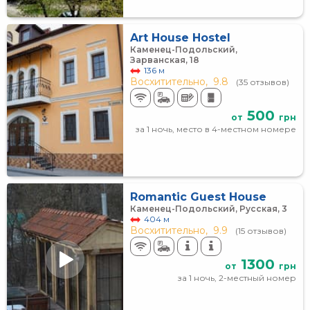
Art House Hostel
Каменец-Подольский,
Зарванская, 18
136 м
Восхитительно,
9.8
(35 отзывов)
500
от
грн
за 1 ночь, место в 4-местном номере
Romantic Guest House
Каменец-Подольский, Русская, 3
404 м
Восхитительно,
9.9
(15 отзывов)
1300
от
грн
за 1 ночь, 2-местный номер