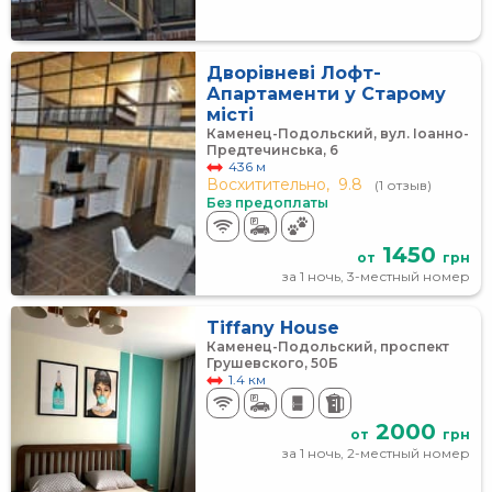
Дворівневі Лофт-
Апартаменти у Старому
місті
Каменец-Подольский, вул. Іоанно-
Предтечинська, 6
436 м
Восхитительно,
9.8
(1 отзыв)
Без предоплаты
1450
от
грн
за 1 ночь, 3-местный номер
Tiffany House
Каменец-Подольский, проспект
Грушевского, 50Б
1.4 км
2000
от
грн
за 1 ночь, 2-местный номер