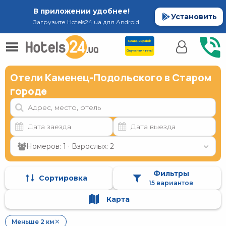
В приложении удобнее!
Установить
Загрузите Hotels24.ua для Android
Отели Каменец-Подольского в Старом
городе
Номеров: 1 · Взрослых: 2
Фильтры
Сортировка
15 вариантов
Карта
Меньше 2 км
✕