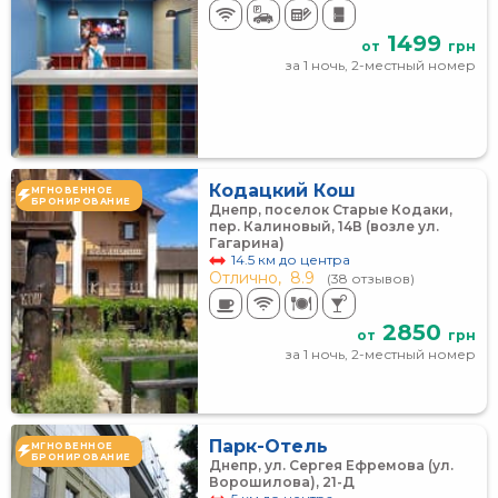
1499
от
грн
за 1 ночь, 2-местный номер
Кодацкий Кош
МГНОВЕННОЕ
БРОНИРОВАНИЕ
Днепр, поселок Старые Кодаки,
пер. Калиновый, 14В (возле ул.
Гагарина)
14.5 км до центра
Отлично,
8.9
(38 отзывов)
2850
от
грн
за 1 ночь, 2-местный номер
Парк-Отель
МГНОВЕННОЕ
БРОНИРОВАНИЕ
Днепр, ул. Сергея Ефремова (ул.
Ворошилова), 21-Д