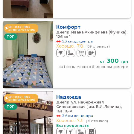
Комфорт
МГНОВЕННОЕ
БРОНИРОВАНИЕ
Днепр, Ивана Акинфиева (Фучика),
12б кв 1
TOП
5.3 км до центра
Хорошо,
7.8
(39 отзывов)
300
от
грн
за 1 ночь, место в 6-местном номере
Надежда
МГНОВЕННОЕ
БРОНИРОВАНИЕ
Днепр, ул. Набережная
Сичеславская ( им. В.И. Ленина),
TOП
16а, 16-А
3.6 км до центра
Хорошо,
7.3
(15 отзывов)
Без предоплаты