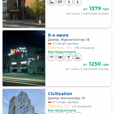
1379
от
грн
за 1 ночь, 1-местный номер
8-я миля
Днепр, Журналистов, 18
9.1 км до центра
Отлично,
8.6
(78 отзывов)
Без предоплаты
1250
от
грн
за 1 ночь, 2-местный номер
Civilization
Днепр, Мечникова, 19
3.1 км до центра
Оценка,
6.2
(19 отзывов)
Без предоплаты