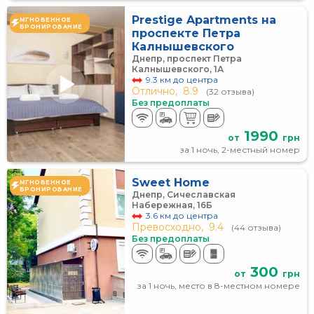
Prestige Apartments на
МГНОВЕННОЕ
БРОНИРОВАНИЕ
проспекте Петра
Калнышевского
Днепр, проспект Петра
Калнышевского, 1А
9.3 км до центра
Отлично,
8.9
(32 отзыва)
Без предоплаты
1990
от
грн
за 1 ночь, 2-местный номер
Sweet Home
МГНОВЕННОЕ
БРОНИРОВАНИЕ
Днепр, Сичеславская
Набережная, 16Б
3.6 км до центра
Превосходно,
9.4
(44 отзыва)
Без предоплаты
300
от
грн
за 1 ночь, место в 8-местном номере