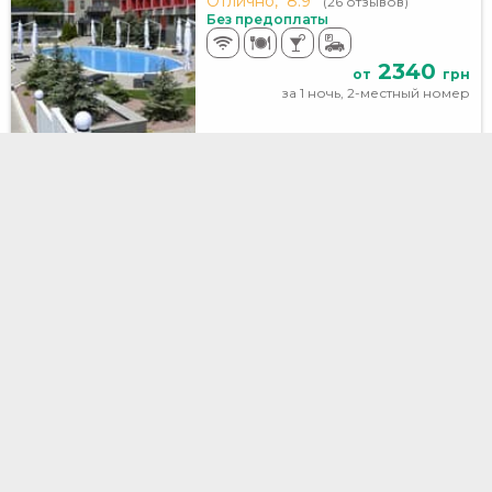
Отлично,
8.9
(26 отзывов)
Без предоплаты
2340
от
грн
за 1 ночь, 2-местный номер
Транзит
Днепр, Донецкое шоссе, 180
9.5 км до центра
Очень хорошо,
8
(21 отзыв)
Без предоплаты
1177
от
грн
за 1 ночь, 1-местный номер
Old Bridge
Днепр, Княгини Ольги, 22а
3.1 км до центра