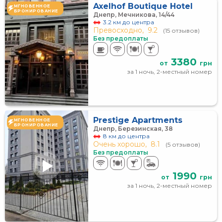
Axelhof Boutique Hotel
МГНОВЕННОЕ
БРОНИРОВАНИЕ
Днепр, Мечникова, 14/44
3.2 км до центра
Превосходно,
9.2
(15 отзывов)
Без предоплаты
3380
от
грн
за 1 ночь, 2-местный номер
Prestige Apartments
МГНОВЕННОЕ
БРОНИРОВАНИЕ
Днепр, Березинская, 38
8 км до центра
Очень хорошо,
8.1
(5 отзывов)
Без предоплаты
1990
от
грн
за 1 ночь, 2-местный номер