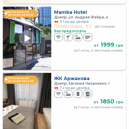
Mamba Hotel
МГНОВЕННОЕ
БРОНИРОВАНИЕ
Днепр, ул. Андрея Фабра, 4
3.1 км до центра
Превосходно,
9.2
(62 отзыва)
Без предоплаты
1999
от
грн
за 1 ночь, 2-местный номер
ЖК Аржанова
МГНОВЕННОЕ
БРОНИРОВАНИЕ
Днепр, Евгения Чикаленко, 1
7.2 км до центра
1850
от
грн
за 1 ночь, 4-местный номер