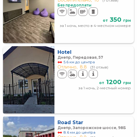
Восхитительно,
10
(1 отзыв)
Без предоплаты
350
от
грн
за 1 ночь, место в 4-местном номере
Hotel
Днепр, Передовая, 57
5.6 км до центра
Отлично,
8.8
(31 отзыв)
1200
от
грн
за 1 ночь, 2-местный номер
Road Star
Днепр, Запорожское шоссе, 98Б
8.6 км до центра