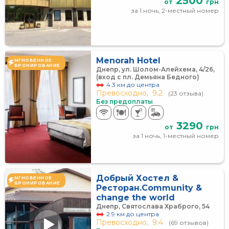
2500
от
грн
за 1 ночь, 2-местный номер
Menorah Hotel
МГНОВЕННОЕ
БРОНИРОВАНИЕ
Днепр, ул. Шолом-Алейхема, 4/26,
(вход с пл. Демьяна Бедного)
4.3 км до центра
Превосходно,
9.2
(23 отзыва)
Без предоплаты
3290
от
грн
за 1 ночь, 1-местный номер
Добрый Хостел &
МГНОВЕННОЕ
БРОНИРОВАНИЕ
Ресторан.Сommunity &
change the world
Днепр, Святослава Храброго, 54
2.9 км до центра
Превосходно,
9.4
(69 отзывов)