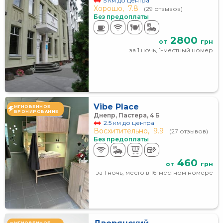
5 км до центра
Хорошо,
7.8
(29 отзывов)
Без предоплаты
2800
от
грн
за 1 ночь, 1-местный номер
Vibe Place
МГНОВЕННОЕ
БРОНИРОВАНИЕ
Днепр, Пастера, 4 Б
2.5 км до центра
Восхитительно,
9.9
(27 отзывов)
Без предоплаты
460
от
грн
за 1 ночь, место в 16-местном номере
МГНОВЕННОЕ