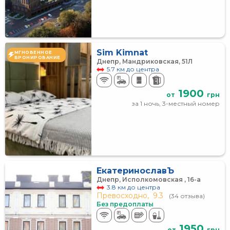
Sim Kimnat
МГНОВЕННОЕ
БРОНИРОВАНИЕ
Днепр, Мандриковская, 51Л
5.7 км до центра
1900
от
грн
за 1 ночь, 3-местный номер
ЕкатеринославЪ
Днепр, Исполкомовская , 16-а
3.8 км до центра
Превосходно,
9.3
(34 отзыва)
Без предоплаты
1950
от
грн