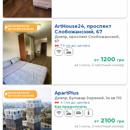
ArtHouse24, проспект
МГНОВЕННОЕ
БРОНИРОВАНИЕ
Слобожанский, 67
Днепр, проспект Слобожанский,
67
7.9 км до центра
1200
от
грн
за 1 ночь, 2-местный номер
ApartPlus
МГНОВЕННОЕ
БРОНИРОВАНИЕ
Днепр, Бульвар Зоряний, 1м кв 110
4.1 км до центра
Без предоплаты
2100
от
грн
за 1 ночь, 2-местный номер