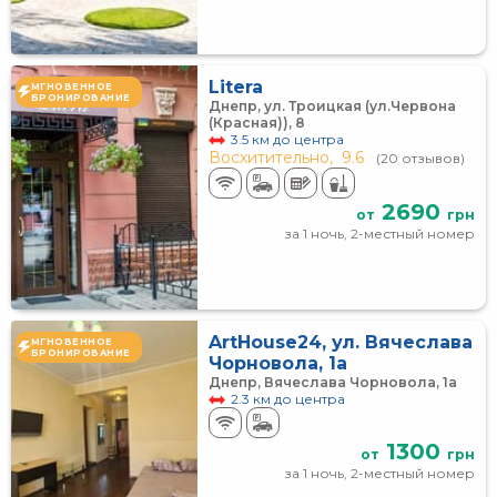
Litera
МГНОВЕННОЕ
БРОНИРОВАНИЕ
Днепр, ул. Троицкая (ул.Червона
(Красная)), 8
3.5 км до центра
Восхитительно,
9.6
(20 отзывов)
2690
от
грн
за 1 ночь, 2-местный номер
ArtHouse24, ул. Вячеслава
МГНОВЕННОЕ
БРОНИРОВАНИЕ
Чорновола, 1а
Днепр, Вячеслава Чорновола, 1а
2.3 км до центра
1300
от
грн
за 1 ночь, 2-местный номер