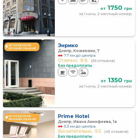
1750
от
грн
за 1 ночь, 2-местный номер
Энрико
МГНОВЕННОЕ
БРОНИРОВАНИЕ
Днепр, Кожемяки, 7
7.7 км до центра
Отлично,
8.8
(36 отзывов)
Без предоплаты
1350
от
грн
за 1 ночь, 2-местный номер
Prime Hotel
МГНОВЕННОЕ
БРОНИРОВАНИЕ
Днепр, Ивана Акинфиева, 1а
5.3 км до центра
Восхитительно,
9.6
(45 отзывов)
Без предоплаты