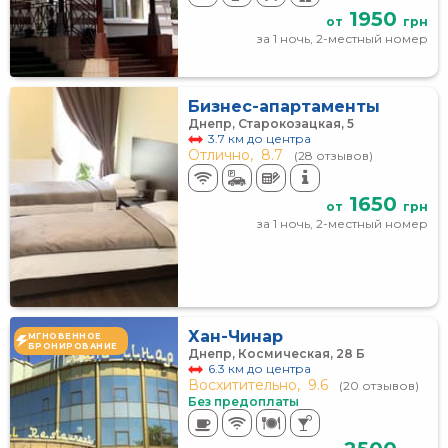
1950
от
грн
за 1 ночь, 2-местный номер
Бизнес-апартаменты
Днепр, Старокозацкая, 5
3.7 км до центра
Отлично,
8.7
(28 отзывов)
1650
от
грн
за 1 ночь, 2-местный номер
Хан-Чинар
МГНОВЕННОЕ
БРОНИРОВАНИЕ
Днепр, Космическая, 28 Б
6.3 км до центра
Восхитительно,
9.6
(20 отзывов)
Без предоплаты