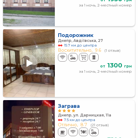
за 1 ночь, 2-местный номер
Подорожник
Днепр, Авдіївська, 27
15.7 км до центра
Восхитительно,
9.6
(1 отзыв)
1300
от
грн
за 1 ночь, 2-местный номер
Заграва
Днепр, ул. Дарницкая, 11а
7.5 км до центра
Отлично,
8.7
(21 отзыв)