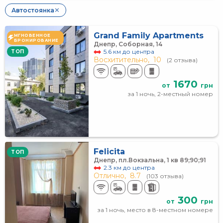
Автостоянка
✕
Grand Family Apartments
МГНОВЕННОЕ
БРОНИРОВАНИЕ
Днепр, Соборная, 14
5.6 км до центра
TOП
Восхитительно,
10
(2 отзыва)
1670
от
грн
за 1 ночь, 2-местный номер
Felicita
TOП
Днепр, пл.Вокзальна, 1 кв 89;90;91
2.3 км до центра
Отлично,
8.7
(103 отзыва)
300
от
грн
за 1 ночь, место в 8-местном номере