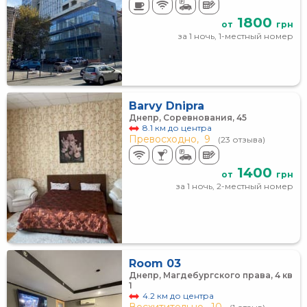
1800
от
грн
за 1 ночь, 1-местный номер
Barvy Dnipra
Днепр, Соревнования, 45
8.1 км до центра
Превосходно,
9
(23 отзыва)
1400
от
грн
за 1 ночь, 2-местный номер
Room 03
Днепр, Магдебургского права, 4 кв
1
4.2 км до центра