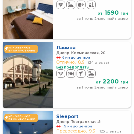
1590
от
грн
за 1 ночь, 2-местный номер
Лавина
МГНОВЕННОЕ
БРОНИРОВАНИЕ
Днепр, Космическая, 20
6 км до центра
Отлично,
8.9
(24 отзыва)
Без предоплаты
2200
от
грн
за 1 ночь, 2-местный номер
Sleeport
МГНОВЕННОЕ
БРОНИРОВАНИЕ
Днепр, Театральная, 5
1.9 км до центра
Превосходно,
9.3
(125 отзывов)