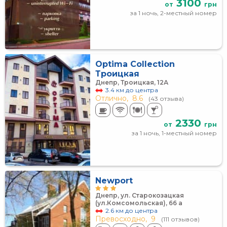
3100
от
грн
за 1 ночь, 2-местный номер
Optima Collection
Троицкая
Днепр, Троицкая, 12А
3.4 км до центра
Отлично,
8.6
(43 отзыва)
2330
от
грн
за 1 ночь, 1-местный номер
Newport
Днепр, ул. Старокозацкая
(ул.Комсомольская), 66 а
2.6 км до центра
Превосходно,
9
(111 отзывов)