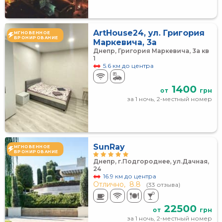
ArtHouse24, ул. Григория
МГНОВЕННОЕ
БРОНИРОВАНИЕ
Маркевича, 3а
Днепр, Григория Маркевича, 3а кв
1
5.6 км до центра
1400
от
грн
за 1 ночь, 2-местный номер
SunRay
МГНОВЕННОЕ
БРОНИРОВАНИЕ
Днепр, г.Подгороднее, ул.Дачная,
24
16.9 км до центра
Отлично,
8.8
(33 отзыва)
22500
от
грн
за 1 ночь, 2-местный номер