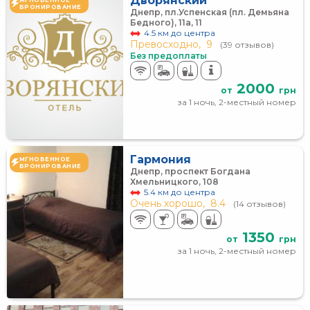
Дворянский
БРОНИРОВАНИЕ
Днепр, пл.Успенская (пл. Демьяна
Бедного), 11а, 11
4.5 км до центра
Превосходно,
9
(39 отзывов)
Без предоплаты
2000
от
грн
за 1 ночь, 2-местный номер
Гармония
МГНОВЕННОЕ
БРОНИРОВАНИЕ
Днепр, проспект Богдана
Хмельницкого, 108
5.4 км до центра
Очень хорошо,
8.4
(14 отзывов)
1350
от
грн
за 1 ночь, 2-местный номер