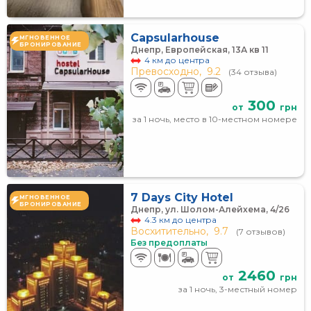
Capsularhouse
МГНОВЕННОЕ
БРОНИРОВАНИЕ
Днепр, Европейская, 13А кв 11
4 км до центра
Превосходно,
9.2
(34 отзыва)
300
от
грн
за 1 ночь, место в 10-местном номере
7 Days City Hotel
МГНОВЕННОЕ
БРОНИРОВАНИЕ
Днепр, ул. Шолом-Алейхема, 4/26
4.3 км до центра
Восхитительно,
9.7
(7 отзывов)
Без предоплаты
2460
от
грн
за 1 ночь, 3-местный номер