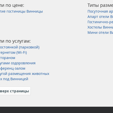
ли по цене:
Типы разм
гие гостиницы Винницы
Посуточная а
Апарт отели 
Гостинично-р
Хостелы Винн
Мини отели 
ли по услугам:
тостоянкой (парковкой)
ернетом (Wi-Fi)
стораном
лугами оздоровления
нференц-залом
лугой размещения животных
х под Винницей
верх страницы