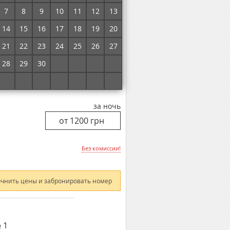
7
8
9
10
11
12
13
Без комиссии!
14
15
16
17
18
19
20
21
22
23
24
25
26
27
очнить цены и забронировать номер
28
29
30
1
2
3
4
5
6
7
8
9
10
11
за ночь
Без комиссии!
очнить цены и забронировать номер
 1