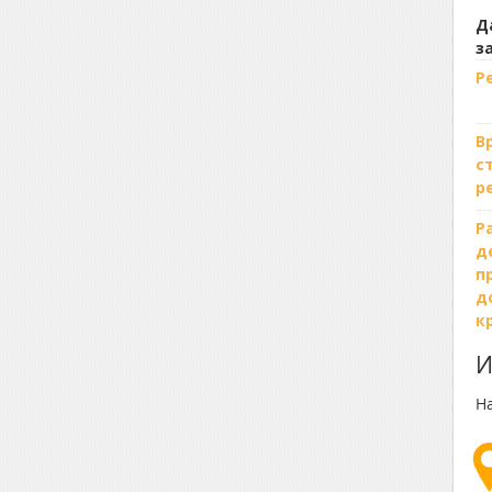
Д
з
Р
В
с
р
Р
д
п
д
к
И
На