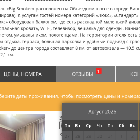
ль «Big Smoker» расположен на Объездном шоссе в городе Винн
ирова). К услугам гостей номера категорий «Люкс», «Стандарт»
кс» оборудован балконом, где есть раскладной маленький дива
спальная кровать, Wi-Fi, телевизор, вешалка для одежды. Ванн
летом, умывальником, полотенцами. На территории отеля есть р
ы отдыха, терраса, большая парковка и удобный подъезд с трасс
ker» до центра города составляет 8 км, от автовокзала — 10,5 
2,1 км.
1
ЦЕНЫ, НОМЕРА
ОТЗЫВЫ
КО
ерите даты проживания, чтобы посмотреть цены и номера:
Август 2026
Эконом двухместный № 3
Пн
Вт
Ср
Чт
Пт
Сб
Вс
Бесплатный Wi-Fi
27
28
29
30
31
1
2