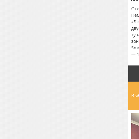
Оте
Нем
«Лю
дву
туа
зон
Smo
— 1
Выб