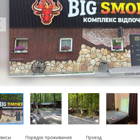
рвисы
Порядок проживания
Проезд