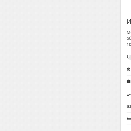
И
М
о
1
Ч
⏰



