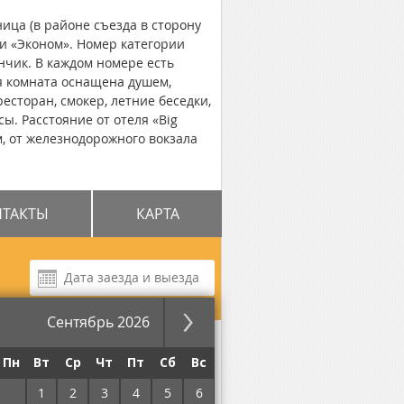
ица (в районе съезда в сторону
 и «Эконом». Номер категории
нчик. В каждом номере есть
ая комната оснащена душем,
есторан, смокер, летние беседки,
ы. Расстояние от отеля «Big
км, от железнодорожного вокзала
НТАКТЫ
КАРТА
Сентябрь 2026
за ночь
Пн
Вт
Ср
Чт
Пт
Сб
Вс
31
1
2
3
4
5
6