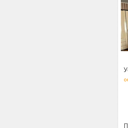
У
О
П