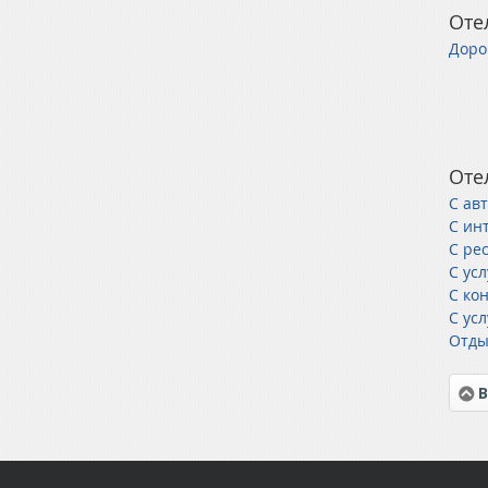
Оте
Доро
Оте
С ав
С инт
С ре
С ус
С ко
С ус
Отды
В