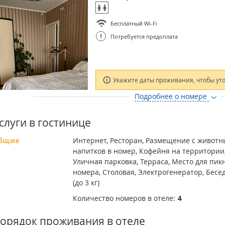
Бесплатный Wi-Fi
!
Потребуется предоплата
Укажите даты проживания, чтобы ут
Подробнее о номере
слуги в гостинице
бщие
Интернет, Ресторан, Размещение с животн
напитков в номер, Кофейня на территории
Уличная парковка, Терраса, Место для пик
номера, Столовая, Электрогенератор, Бес
(до 3 кг)
Количество номеров в отеле:
4
орядок проживания в отеле