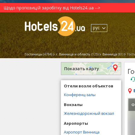
Щодо пропозицій заробітку від Hotels24.ua -->
рус
Гостиницы
(4784)
г. Винница и область
(125)
Винница
(81)
Гост
Показать карту
Го
Отели возле объектов
Конференц-залы
Вокзалы
Ф
Железнодорожный вокзал
Аэропорты
Аэропорт Винница