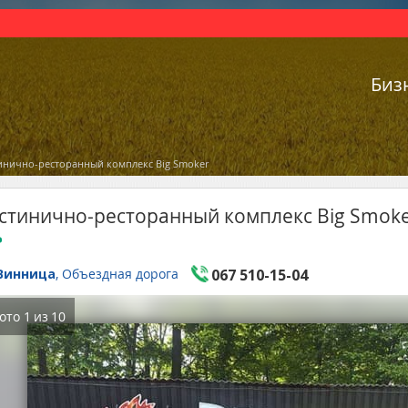
Биз
инично-ресторанный комплекс Big Smoker
стинично-ресторанный комплекс Big Smok
Винница
, Объездная дорога
067 510-15-04
ото
1
из
10