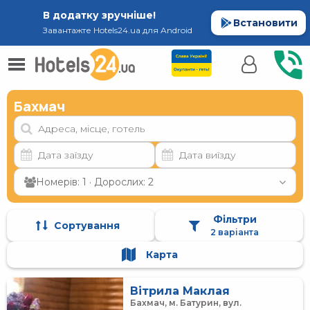
В додатку зручніше!
Встановити
Завантажте Hotels24.ua для Android
Бахмач
Номерів: 1 · Дорослих: 2
Фільтри
Сортування
2 варіанта
Карта
Вітрила Маклая
Бахмач, м. Батурин, вул.