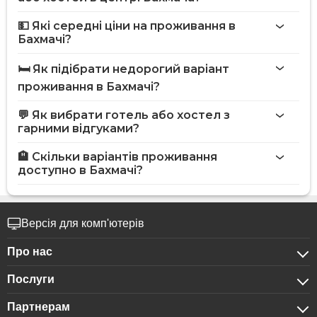
💵 Які середні ціни на проживання в
Бахмачі?
🛏️ Як підібрати недорогий варіант
проживання в Бахмачі?
💬 Як вибрати готель або хостел з
гарними відгуками?
🏨 Скільки варіантів проживання
доступно в Бахмачі?
Версія для комп'ютерів
Про нас
Послуги
Про компанію
Партнерам
Для бізнес-клієнтів
Конфіденційність