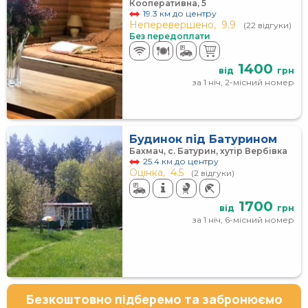
Кооперативна, 5
19.3 км до центру
Неперевершено,
9.9
(22 відгуки)
Без передоплати
1400
від
грн
за 1 ніч, 2-місний номер
Будинок під Батурином
Бахмач, с. Батурин, хутір Вербівка
25.4 км до центру
Оцінка,
4.5
(2 відгуки)
1700
від
грн
за 1 ніч, 6-місний номер
Безкоштовно підберемо та забронюємо