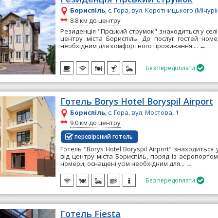
Бориспіль
, с. Гора, вул. Коротницького (Мічурін
~
8.8 км до центру
Резиденція "Гірський струмок" знаходиться у селі 
центру міста Бориспіль. До послуг гостей номе
необхідним для комфортного проживання:...
→
Без передоплати

Готель Borys Hotel Boryspil Airport
Бориспіль
, с. Гора, вул. Мостова, 1
~
9.0 км до центру
перевірений готель
Готель "Borys Hotel Boryspil Airport" знаходиться у
від центру міста Бориспіль, поряд із аеропортом
номери, оснащені усім необхідним для...
→
Без передоплати

Готель Fiesta