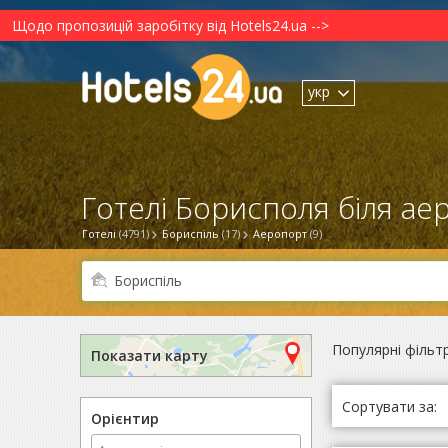
Щодо пропозицій заробітку від Hotels24.ua -->
укр
Готелі Борисполя біля ае
Готелі
(4791)
Бориспіль
(17)
Аеропорт
(9)
Популярні фільт
Показати карту
Сортувати за:
Орієнтир