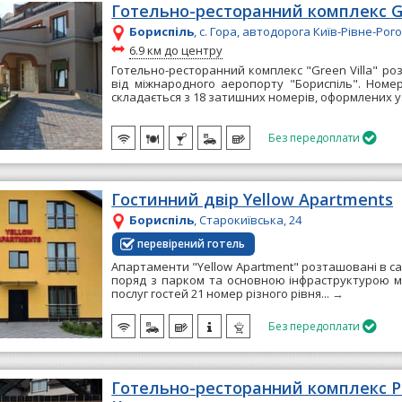
Готельно-ресторанний комплекс Gr
Бориспіль
, с. Гора, автодорога Київ-Рівне-Рогоз
~
6.9 км до центру
Готельно-ресторанний комплекс "Green Villa" ро
від міжнародного аеропорту "Бориспіль". Ном
складається з 18 затишних номерів, оформлених у.
Без передоплати

Гостинний двір Yellow Apartments
Бориспіль
, Старокиївська, 24
перевірений готель
Апартаменти "Yellow Apartment" розташовані в са
поряд з парком та основною інфраструктурою мі
послуг гостей 21 номер різного рівня...
→
Без передоплати

Готельно-ресторанний комплекс 