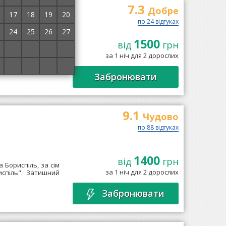
7.3
Добре
17
18
19
20
по 24 відгуках
24
25
26
27
1500
від центральної
від
грн
1
2
3
4
складає 9 номерів
за 1 ніч для 2 дорослих
ер готелю...
→
8
9
10
11
Забронювати
9.1
Чудово
по 88 відгуках
1400
від
грн
 Бориспіль, за сім
за 1 ніч для 2 дорослих
испіль". Затишний
Забронювати