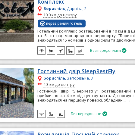
Комплекс
Бориспіль
, Дарвіна, 2
~
10.0 км до центру
перевірений готель
Готельний комплекс розташований в 10 км від це
та 5 хв від міжнародного аеропорту "Бориспі
знаходяться 15 номерів з одномісним та двомісним
Без передоплати

Гостинний двір SleepRestFly
Бориспіль
, Запорізька, 3
~
4.3 км до центру
Гостинний двір "SleepRestFly" розташований в
приблизно за 4 км від центру міста. До послуг 
знаходяться на першому поверсі, обладнані...
→
Без передоплати

Резиденція Гірський струмок