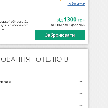
по 9 відгуках
1300
від
грн
вської області. До
за 1 ніч для 2 дорослих
и для комфортного
.
→
Забронювати
НЮВАННЯ ГОТЕЛЮ В
споля