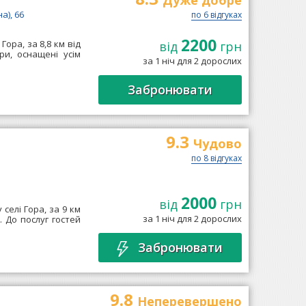
Дуже добре
а), 66
по 6 відгуках
2200
Гора, за 8,8 км від
від
грн
ри, оснащені усім
за 1 ніч для 2 дорослих
Забронювати
9.3
Чудово
по 8 відгуках
2000
від
грн
 селі Гора, за 9 км
за 1 ніч для 2 дорослих
. До послуг гостей
Забронювати
9.8
Неперевершено