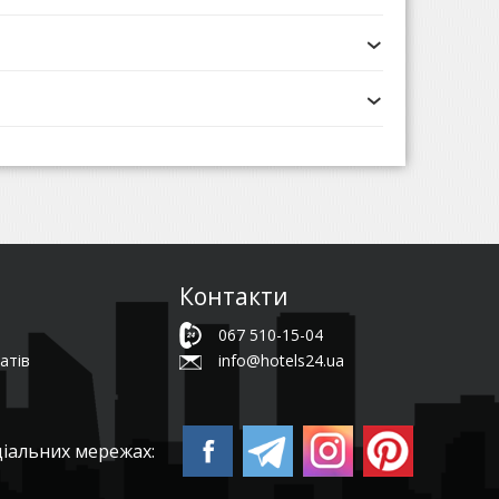
Контакти
067 510-15-04
атів
info@hotels24.ua
ціальних мережах: