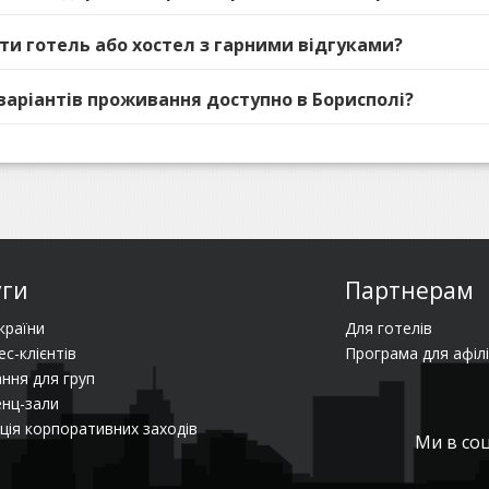
ати готель або хостел з гарними відгуками?
 варіантів проживання доступно в Борисполі?
уги
Партнерам
країни
Для готелів
ес-клієнтів
Програма для афілі
ння для груп
нц-зали
ція корпоративних заходів
Ми в со