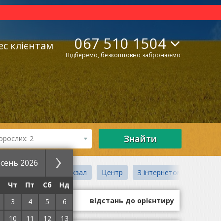
067 510 1504
ес клієнтам
Підберемо, безкоштовно забронюємо
Знайти
орослих: 2
сень 2026
ий вокзал
Автовокзал
Центр
З інтернетом ("Wi-Fi")
Чт
Пт
Сб
Нд
оцінки гостей
відстань до орієнтиру
3
4
5
6
10
11
12
13