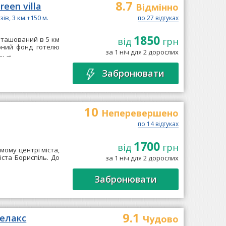
8.7
een villa
Відмінно
ів, 3 км.+150 м.
по 27 відгуках
1850
зташований в 5 км
від
грн
ерний фонд готелю
за 1 ніч для 2 дорослих
..
→
Забронювати
10
Неперевершено
по 14 відгуках
1700
від
грн
мому центрі міста,
ста Бориспіль. До
за 1 ніч для 2 дорослих
Забронювати
9.1
Релакс
Чудово