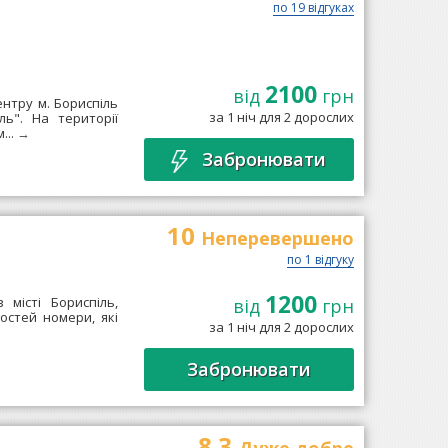
по 19 відгуках
2100
від
грн
нтру м. Бориспіль
за 1 ніч для 2 дорослих
ль". На території
...
→
Забронювати
10
Неперевершено
по 1 відгуку
1200
 місті Бориспіль,
від
грн
гостей номери, які
за 1 ніч для 2 дорослих
Забронювати
8.3