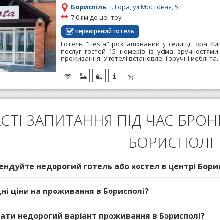
Бориспіль
, с. Гора, ул.Мостовая, 5
~
7.0 км до центру
перевірений готель
Готель "Fiesta" розташований у селищі Гора Киї
послуг гостей 15 номерів із усіма зручностям
проживання. У готелі встановлені зручні меблі та..
СТІ ЗАПИТАННЯ ПІД ЧАС БРО
БОРИСПОЛІ
ендуйте недорогий готель або хостел в центрі Бори
дні ціни на проживання в Борисполі?
ібрати недорогий варіант проживання в Борисполі?