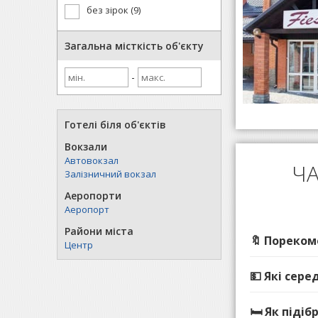
без зірок (9)
Загальна місткість об'єкту
-
Готелі біля об'єктів
Вокзали
Автовокзал
ЧА
Залізничний вокзал
Аеропорти
Аеропорт
Райони міста
🔖 Пореком
Центр
💵 Які сере
🛏️ Як під